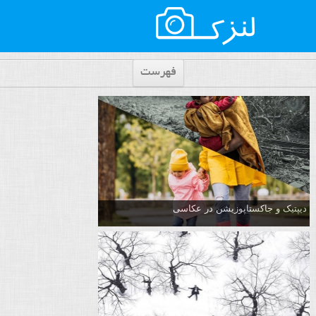
فهرست
دیپتیک و جاکستا‌پوزیشن در عکاسی