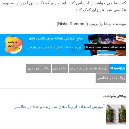
اگرچه هر کس جهان را به شیوه خود می بیند، اما با رنگ ها آزمایش کرده و
سعی کنید آنچه را که به مخاطبان شما می رسد، درک کنید. هنگام ایجاد
تصاویر تاثیرگذار، می توانید با استفاده از رنگ کاری کنید که آنها همان چیزی
که شما می خواهید را احساس کنند. امیدواریم که نکات این آموزش به بهبود
عکاسی شما عزیزان کمک کنند.
نویسنده: نیشا رامروپ (Nisha Ramroop)