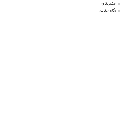
بخش های تازه لنزک
پروژه های عکاسی
مصاحبه با عکاسان
مسابقه عکاسی
فروش عکس
عکس‌کاوی
نگاه عکاس
تازه ترین مطالب