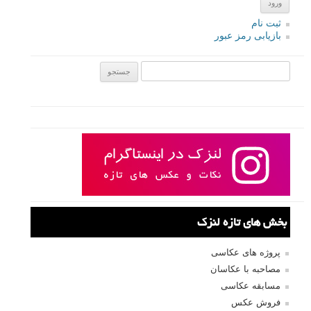
ایمیل
*
نام کاربری
رمز عبور
مرا به خاطر بسپار
ثبت نام
بازیابی رمز عبور
جستجو یرای: