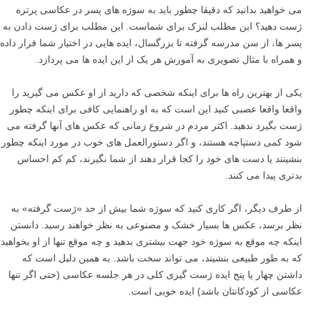
می خواهید بدانید که دقیقا چطور باید به سوژه های پسر در عکاسی پرتره
ژست دهید؟ این مطلب لنزک برای شماست. این مطلب برای ژست دادن به
پسر ها، از سن مدرسه گرفته تا بزرگسال، ایده هایی در اختیار شما قرار داده
و همراه با مثال تصویری به آموزش هر یک از این ایده ها می پردازد.
یکی از بهترین راه ها برای اینکه شخصی که دارید از او عکس می گیرید را
واقعا واقعا عصبی کنید این است که به او راهنمایی کافی برای اینکه چطور
ژست بگیرد ندهید. اکثر مردم در شروع زمانی که عکس های آنها گرفته می
شود کمی دستپاچه هستند، و اگر دستورالعمل های خوب در مورد اینکه چطور
بنشینند یا دست های خود را کجا قرار دهند از شما نگیرند، کم کم احساس
بدتری پیدا می کنند.
از طرف دیگر، اگر کاری کنید که سوژه شما بیش از حد «ژست گرفته» به
نظر برسد، عکس ها بسیار خشک و مصنوعی به نظر خواهند رسید. دانستن
اینکه چه موقع به سوژه خود جهت بیشتری بدهید و چه موقع تنها از او بخواهید
که به طور طبیعی بنشیند، می تواند سخت باشد. به همین دلیل است که
داشتن چهار یا پنج ایده ژست گیری کلی در هر جلسه عکاسی (حتی اگر تنها
عکاسی از کودکانتان باشد) ایده خوبی است.