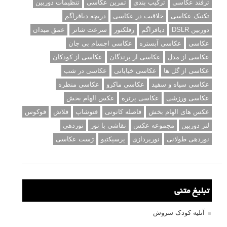
ترفند عکاسی
ترکیب بندی
تمرین عکاسی
تنظیمات دوربین
تکنیک عکاسی
خلاقیت در عکاسی
دریچه دیافراگم
دوربین DSLR
دیافراگم
رفلکتور
سرعت شاتر
عمق میدان
عکاسی
عکاسی آبستره
عکاسی اجسام بی جان
عکاسی از مدل
عکاسی از پرندگان
عکاسی از کودکان
عکاسی از گل ها
عکاسی خیابانی
عکاسی در شب
عکاسی سیاه و سفید
عکاسی ماکرو
عکاسی منظره
عکاسی ورزشی
عکاسی پرتره
عکس الهام بخش
عکس های الهام بخش
فاصله کانونی
فتوشاپ
فلاش
فوکوس
لنز دوربین
مجموعه عکس
نقاشی با نور
نوردهی
نوردهی طولانی
نورپردازی
پرسپکتیو
ژست عکاسی
تبلیغ متنی
آتلیه کودک سروش