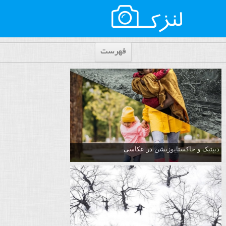
فهرست
دیپتیک و جاکستا‌پوزیشن در عکاسی