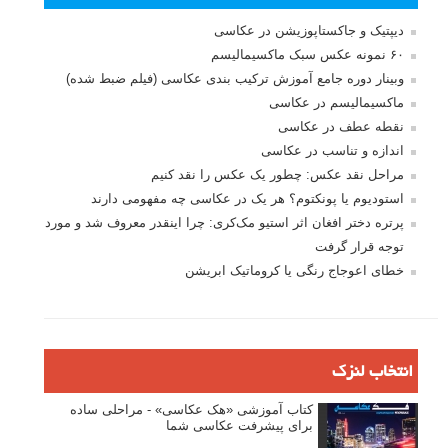
دیپتیک و جاکستا‌پوزیشن در عکاسی
۶۰ نمونه عکس سبک ماکسیمالیسم
وبینار دوره جامع آموزش ترکیب بندی عکاسی (فیلم ضبط شده)
ماکسیمالیسم در عکاسی
نقطه عطف در عکاسی
اندازه و تناسب در عکاسی
مراحل نقد عکس: چطور یک عکس را نقد کنیم
استودیوم یا پونکتوم؟ هر یک در عکاسی چه مفهومی دارند
پرتره دختر افغان اثر استیو مک‌کری: چرا اینقدر معروف شد و مورد
توجه قرار گرفت
خطای اعوجاج رنگی یا کروماتیک ابریشن
انتخاب لنزک
کتاب آموزشی «هک عکاسی» - مراحلی ساده
برای پیشرفت عکاسی شما