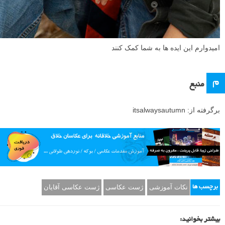
امیدوارم این ایده ها به شما کمک کنند
م
منبع
برگرفته از: itsalwaysautumn
نکات آموزشی
ژست عکاسی
ژست عکاسی آقایان
برچسب ها
بیشتر بخوانید: