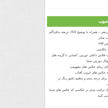
حبوب
درک نوردهی – همراه با توضیح ISO، دریچه دیافراگم
 شاتر
 #۹۹
 عکاسی
 فلاش داخلی دوربین: آشنایی با گزینه های
کار دوربین شما
های زیبای عکس های مفهومی
 عکس های غروب آفتاب
برای درجه بندی و تنظیم دقیق رنگ در
نیک ترکیب بندی در عکاسی که عکس های شما
می کنند