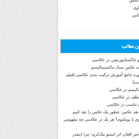
عکس
وی
کاس
ین مطالب
و جاکستا‌پوزیشن در عکاسی
دوره جامع آموزش ترکیب بندی عکاسی (فیلم
ه)
الیسم در عکاسی
طف در عکاسی
و تناسب در عکاسی
نقد عکس: چطور یک عکس را نقد کنیم
م یا پونکتوم؟ هر یک در عکاسی چه مفهومی
ختر افغان اثر استیو مک‌کری: چرا اینقدر