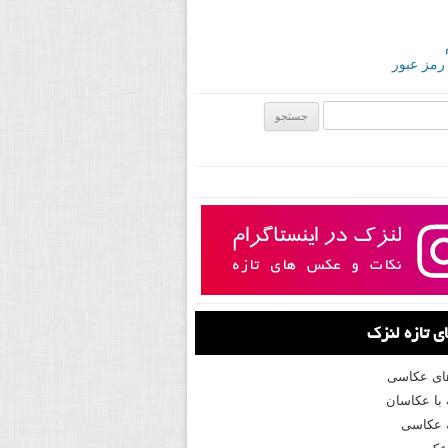
 رمز عبور
ی:
 تازه لنزک
های عکاسی
با عکاسان
 عکاسی