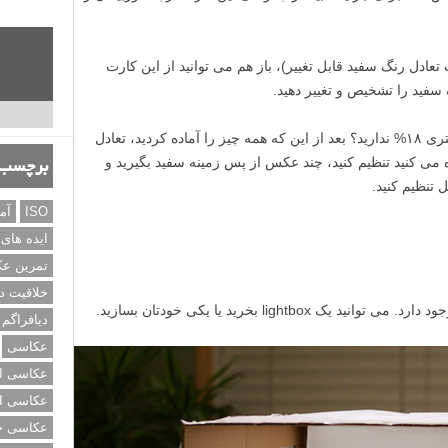
تعادل رنگ سفید قابل تغییر)، باز هم می توانید از این کارت
 سفید را تشخیص و تغییر دهید.
دوربینتان این قابلیت را ندارد یا صفحه خاکستری ۱۸% ندارید؟ بعد از این که همه چیز را آماده کردید، تعادل
 می کنید تنظیم کنید، چند عکس از پس زمینه سفید بگیرید و
برچسب‌
 تنظیم کنید.
ISO
آم
ایده های
تمرین ع
خلاقیت د
lightb بخرید یا یکی خودتان بسازید.
دیافراگم
عکاسی
عکاسی از
عکاسی از
عکاسی خی