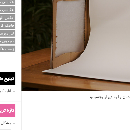
عکاسی سی
عکاسی م
عکس اله
فاصله کان
لنز دوربی
نوردهی ط
ژست عک
تبلیغ م
آتلیه 
ان را به دیوار بچسبانید.
تازه تر
مشکل فکوس