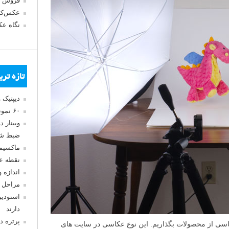
فروش 
عکس‌کا
نگاه ع
تازه تر
دیپتیک 
۶۰ نمونه عکس سبک ماکسیمالیسم
وبینار 
ضبط شد
ماکسیم
نقطه ع
اندازه 
مراحل 
استودیو
دارند
پرتره د
سی از محصولات بگذاریم. این نوع عکاسی در سایت های