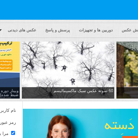
یش عکس
دوربین ها و تجهیزات
پرسش و پاسخ
عکس های دیدنی
60 نمونه عکس سبک ماکسیمالیسم
وبینار دور
ضبط شده)
نام کاربر
رمز عبور
مرا ب