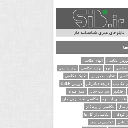
ها
وزش عکاسی
الهام عکاسی
 عکاسی
ایزو
ترفند عکاسی
ترکیب بندی
کاسی
تنظیمات دوربین
تکنیک عکاسی
ر عکاسی
دریچه دیافراگم
دوربین DSLR
رفلکتور
سرعت شاتر
عمق میدان
عکاسی آبستره
عکاسی اجسام بی جان
 مدل
عکاسی از پرندگان
 کودکان
عکاسی از گل ها
ابانی
عکاسی در شب