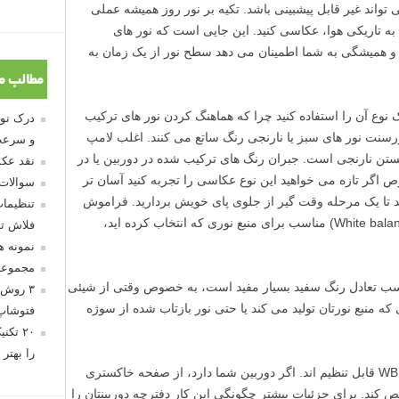
تواند غیر قابل پیشبینی باشد. تکیه بر نور روز همیشه عملی
ه تاریکی هوا، عکاسی کنید. این جایی است که نور های
ت و همیشگی به شما اطمینان می دهد سطح نور از یک زمان به
مطالب م
ک نوع آن را استفاده کنید چرا که هماهنگ کردن نور های ترکیب
نت نور های سبز یا نارنجی رنگ ساتع می کنند. اغلب لامپ
و سرعت
نگستن نارنجی است. جبران رنگ های ترکیب شده در دوربین یا در
نقد عکس
اگر تازه می خواهید این نوع عکاسی را تجربه کنید آسان تر
سوالات
نید تا یک مرحله وقت گیر از جلوی پای خویش بردارید. فراموش
تنظیمات
نکنید تا از تنظیم دستی تعادل رنگ سفید (White balance) مناسب برای منبع نوری که انتخاب کرده اید،
فلاش تو
نمونه 
مجموعه
رای سنجش مناسب تعادل رنگ سفید بسیار مفید است، به خصوص وقتی از شیئی
۳ روش 
ه منبع نورتان تولید می کند یا حتی نور بازتاب شده از سوژه
فتوشاپ
۲۰ تک
را بهتر 
برخی دوربین های دی اس ال آر جدید دارای WB قابل تنظیم اند. اگر دوربین شما دارد، از صفحه خاکستری
کند. برای جزئیات بیشتر چگونگی این کار دفترچه دوربینتان را