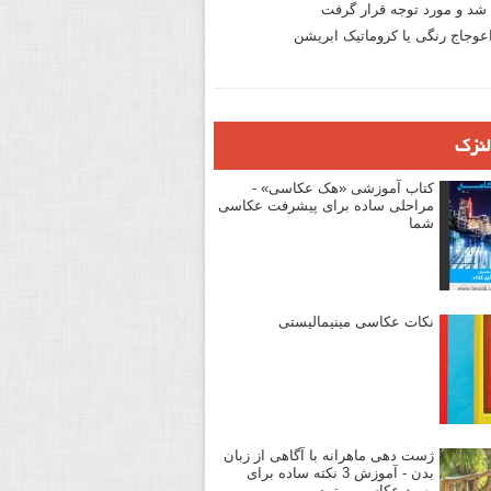
د و مورد توجه قرار گرفت
وجاج رنگی یا کروماتیک ابریشن
لنزک
کتاب آموزشی «هک عکاسی» -
مراحلی ساده برای پیشرفت عکاسی
شما
نکات عکاسی مینیمالیستی
ژست دهی ماهرانه با آگاهی از زبان
بدن - آموزش 3 نکته ساده برای
بهبود عکاسی پرتره