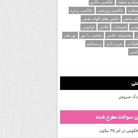
اه و سفید
عکاسی ماکرو
نظره
عکاسی ورزشی
عکاسی پرتره
ام بخش
عکس های الهام بخش
ونی
فتوشاپ
فلاش
فوکوس
ن
مجموعه عکس
نقاشی با نور
نوردهی
ولانی
نورپردازی
پرسپکتیو
اسی
تنی
کودک سروش
ین سوالات مطرح شده
 در لنز ۳۵ نیکون