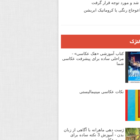
د و مورد توجه قرار گرفت
وجاج رنگی یا کروماتیک ابریشن
لنزک
کتاب آموزشی «هک عکاسی» -
مراحلی ساده برای پیشرفت عکاسی
شما
نکات عکاسی مینیمالیستی
ژست دهی ماهرانه با آگاهی از زبان
بدن - آموزش 3 نکته ساده برای
بهبود عکاسی پرتره