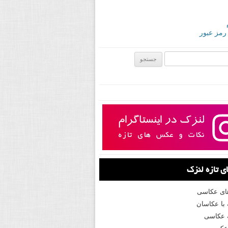
 رمز عبور
ی:
 تازه لنزک
های عکاسی
با عکاسان
 عکاسی