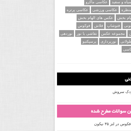
اه و سفید
عکاسی ماکرو
نظره
عکاسی ورزشی
عکاسی پرتره
ام بخش
عکس های الهام بخش
ونی
فتوشاپ
فلاش
فوکوس
ن
مجموعه عکس
نقاشی با نور
نوردهی
ولانی
نورپردازی
پرسپکتیو
اسی
تنی
کودک سروش
ین سوالات مطرح شده
 در لنز ۳۵ نیکون