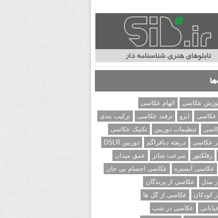
ها
وزش عکاسی
الهام عکاسی
 عکاسی
ایزو
ترفند عکاسی
ترکیب بندی
کاسی
تنظیمات دوربین
تکنیک عکاسی
ر عکاسی
دریچه دیافراگم
دوربین DSLR
رفلکتور
سرعت شاتر
عمق میدان
عکاسی آبستره
عکاسی اجسام بی جان
 مدل
عکاسی از پرندگان
 کودکان
عکاسی از گل ها
ابانی
عکاسی در شب