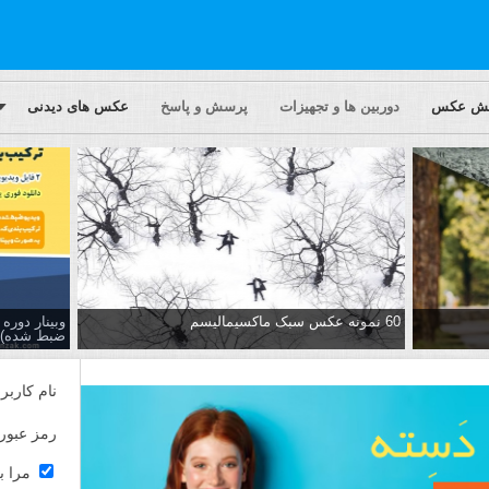
یش عکس
دوربین ها و تجهیزات
پرسش و پاسخ
عکس های دیدنی
60 نمونه عکس سبک ماکسیمالیسم
وبینار دور
ضبط شده)
نام کاربر
رمز عبور
مرا ب