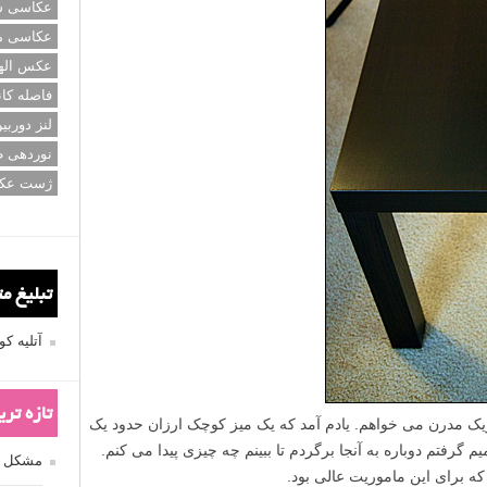
عکاسی سی
عکاسی م
عکس اله
فاصله کان
لنز دوربی
نوردهی ط
ژست عک
تبلیغ م
آتلیه 
تازه تر
 مدرن می خواهم. یادم آمد که یک میز کوچک ارزان حدود یک
گرفتم دوباره به آنجا برگردم تا ببینم چه چیزی پیدا می کنم.
مشکل فکوس
که برای این ماموریت عالی بود.