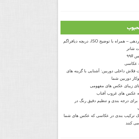
حبوب
درک نوردهی – همراه با توضیح ISO، دریچه دیافراگم
 شاتر
 #۹۹
 عکاسی
 فلاش داخلی دوربین: آشنایی با گزینه های
کار دوربین شما
های زیبای عکس های مفهومی
 عکس های غروب آفتاب
برای درجه بندی و تنظیم دقیق رنگ در
نیک ترکیب بندی در عکاسی که عکس های شما
می کنند