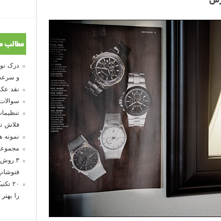
وزش
مطالب م
و سرعت
نقد عکس
سوالات
تنظیمات
فلاش تو
نمونه 
مجموعه
۳ روش 
فتوشاپ
۲۰ تک
را بهتر 