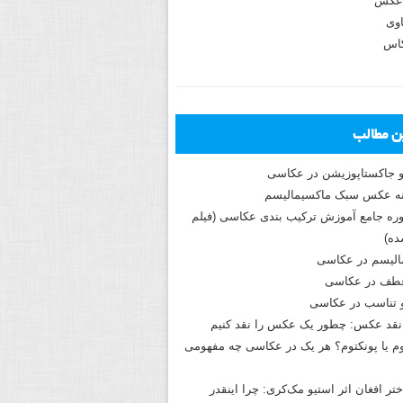
عکس
وی
کاس
ین مطالب
و جاکستا‌پوزیشن در عکاسی
دوره جامع آموزش ترکیب بندی عکاسی (فیلم
ه)
الیسم در عکاسی
طف در عکاسی
و تناسب در عکاسی
نقد عکس: چطور یک عکس را نقد کنیم
م یا پونکتوم؟ هر یک در عکاسی چه مفهومی
ختر افغان اثر استیو مک‌کری: چرا اینقدر