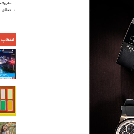
معروف ش
خطای اع
انتخاب 