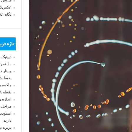
فروش 
عکس‌کا
نگاه ع
تازه تر
دیپتیک 
۶۰ نمونه عکس سبک ماکسیمالیسم
وبینار 
ضبط شد
ماکسیم
نقطه ع
اندازه 
مراحل 
استودیو
دارند
پرتره د