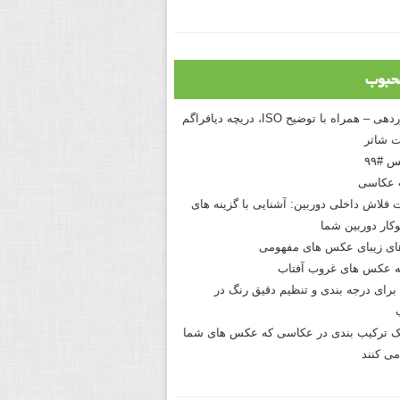
حبوب
درک نوردهی – همراه با توضیح ISO، دریچه دیافراگم
 شاتر
 #۹۹
 عکاسی
 فلاش داخلی دوربین: آشنایی با گزینه های
کار دوربین شما
های زیبای عکس های مفهومی
 عکس های غروب آفتاب
برای درجه بندی و تنظیم دقیق رنگ در
نیک ترکیب بندی در عکاسی که عکس های شما
می کنند