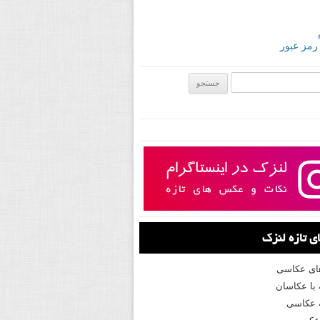
 رمز عبور
ی:
 تازه لنزک
های عکاسی
با عکاسان
 عکاسی