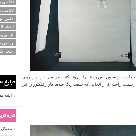
عکاسی سی
عکاسی م
عکس اله
فاصله کان
لنز دوربی
نوردهی ط
ژست عک
ن است، البته به یاد داشته باشید که قرار است وارونه شوند.
که دوست دارید ببینید، چراکه بعدا قابل تغییر نخواهد بود.
تبلیغ م
ید. برای اشیاء سبک از چسب دوطرفه و برای سنگین تر هایی چون
آتلیه 
 برای بیسکویت ها و دستمال سفره).
تازه تر
مشکل فکوس