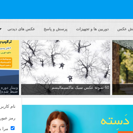
یش عکس
دوربین ها و تجهیزات
پرسش و پاسخ
عکس های دیدنی
60 نمونه عکس سبک ماکسیمالیسم
وبینار دور
ضبط شده)
نام کاربر
رمز عبور
مرا ب