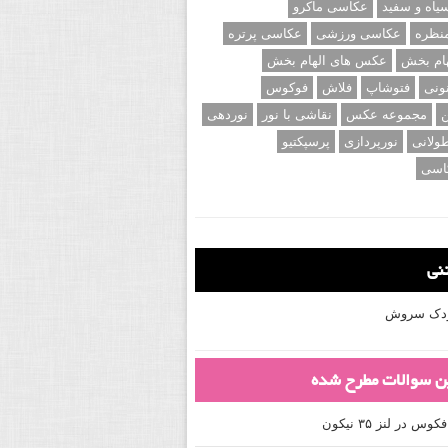
اه و سفید
عکاسی ماکرو
نظره
عکاسی ورزشی
عکاسی پرتره
ام بخش
عکس های الهام بخش
ونی
فتوشاپ
فلاش
فوکوس
ن
مجموعه عکس
نقاشی با نور
نوردهی
ولانی
نورپردازی
پرسپکتیو
اسی
تنی
کودک سروش
ین سوالات مطرح شده
 در لنز ۳۵ نیکون