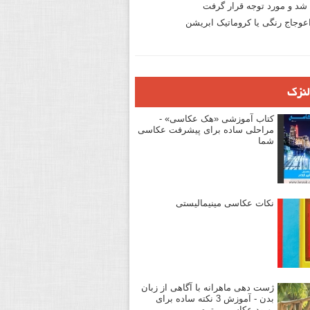
د و مورد توجه قرار گرفت
وجاج رنگی یا کروماتیک ابریشن
لنزک
کتاب آموزشی «هک عکاسی» -
مراحلی ساده برای پیشرفت عکاسی
شما
نکات عکاسی مینیمالیستی
ژست دهی ماهرانه با آگاهی از زبان
بدن - آموزش 3 نکته ساده برای
بهبود عکاسی پرتره