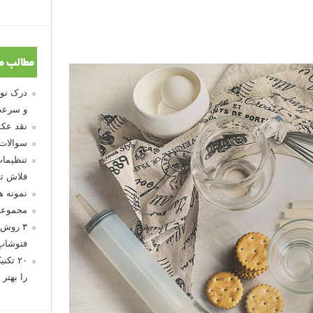
مطالب م
و سرعت
نقد عکس
سوالات
تنظیمات
فلاش تو
نمونه 
مجموعه
۳ روش 
فتوشاپ
۲۰ تک
را بهتر 