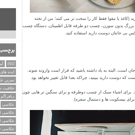
ید (کاغذ یا مقوا فقط کار را سخت تر می کنند؛ من از تخته
 بزرگ بدون سوزن، چسب دو طرفه قابل اطمینان، دستگاه چسب
بی جانتان دوست دارید استفاده کنید.
برچسب‌
ISO
آم
ایده های
تمرین ع
خلاقیت د
دیافراگم
عکاسی
عکاسی از
عکاسی از
عکاسی خی