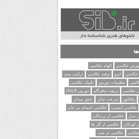
ها
وزش عکاسی
الهام عکاسی
 عکاسی
ایزو
ترفند عکاسی
ترکیب بندی
کاسی
تنظیمات دوربین
تکنیک عکاسی
ر عکاسی
دریچه دیافراگم
دوربین DSLR
رفلکتور
سرعت شاتر
عمق میدان
عکاسی آبستره
عکاسی اجسام بی جان
 مدل
عکاسی از پرندگان
 کودکان
عکاسی از گل ها
ابانی
عکاسی در شب