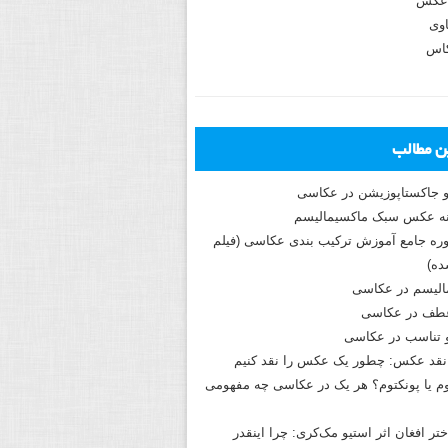
عکس
وی
کاس
ین مطالب
و جاکستا‌پوزیشن در عکاسی
دوره جامع آموزش ترکیب بندی عکاسی (فیلم
ه)
الیسم در عکاسی
طف در عکاسی
و تناسب در عکاسی
نقد عکس: چطور یک عکس را نقد کنیم
م یا پونکتوم؟ هر یک در عکاسی چه مفهومی
ختر افغان اثر استیو مک‌کری: چرا اینقدر