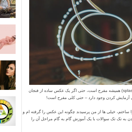
عکاسی از پاشیدن مایعات (splash photography) همیشه مفرح است، حتی اگر یک عکس ساده از فنجان
ای آزمایش کردن وجود دارد – حتی کلی مفرح است!
عکس «فنجان خالی – Empty Cup» را ساختم، خیلی ها از من پرسیدند چگونه این عکس را گرفته ام و
ن به تک تک سوالات با یک آموزش گام به گام مراحل آن را