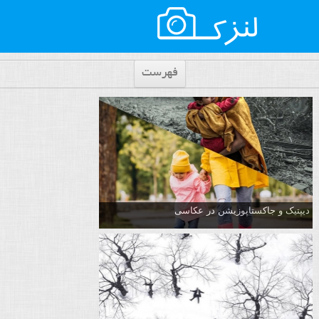
فهرست
دیپتیک و جاکستا‌پوزیشن در عکاسی