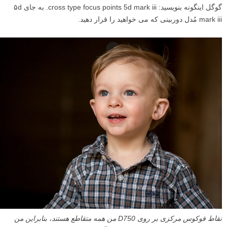
گوگل اینگونه بنویسید: cross type focus points 5d mark iii. به جای ۵d
mark iii مُدل دوربینی که می خواهید را قرار دهید.
نقاط فوکوس مرکزی بر روی D750 من همه متقاطع هستند، بنابراین من