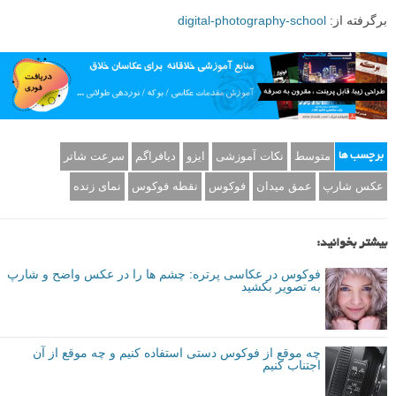
برگرفته از:
digital-photography-school
متوسط
نکات آموزشی
ایزو
دیافراگم
سرعت شاتر
برچسب ها
عکس شارپ
عمق میدان
فوکوس
نقطه فوکوس
نمای زنده
بیشتر بخوانید:
فوکوس در عکاسی پرتره: چشم ها را در عکس واضح و شارپ
به تصویر بکشید
چه موقع از فوکوس دستی استفاده کنیم و چه موقع از آن
اجتناب کنیم