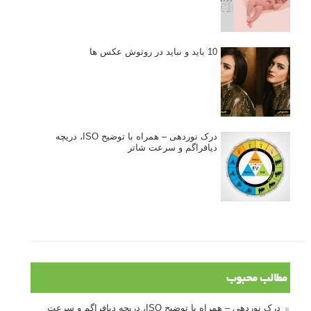
10 باید و نباید در روتوش عکس ها
درک نوردهی – همراه با توضیح ISO، دریچه
دیافراگم و سرعت شاتر
مطالب محبوب
درک نوردهی – همراه با توضیح ISO، دریچه دیافراگم و سرعت