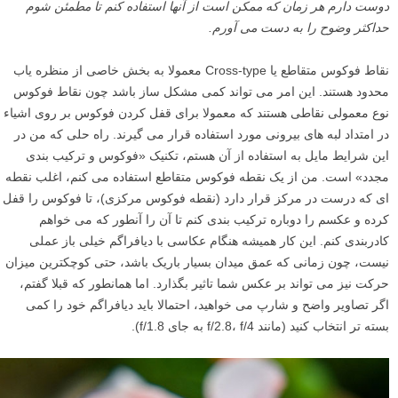
دوست دارم هر زمان که ممکن است از آنها استفاده کنم تا مطمئن شوم
حداکثر وضوح را به دست می آورم.
نقاط فوکوس متقاطع یا Cross-type معمولا به بخش خاصی از منظره یاب
محدود هستند. این امر می تواند کمی مشکل ساز باشد چون نقاط فوکوس
نوع معمولی نقاطی هستند که معمولا برای قفل کردن فوکوس بر روی اشیاء
در امتداد لبه های بیرونی مورد استفاده قرار می گیرند. راه حلی که من در
این شرایط مایل به استفاده از آن هستم، تکنیک «فوکوس و ترکیب بندی
مجدد» است. من از یک نقطه فوکوس متقاطع استفاده می کنم، اغلب نقطه
ای که درست در مرکز قرار دارد (نقطه فوکوس مرکزی)، تا فوکوس را قفل
کرده و عکسم را دوباره ترکیب بندی کنم تا آن را آنطور که می خواهم
کادربندی کنم. این کار همیشه هنگام عکاسی با دیافراگم خیلی باز عملی
نیست، چون زمانی که عمق میدان بسیار باریک باشد، حتی کوچکترین میزان
حرکت نیز می تواند بر عکس شما تاثیر بگذارد. اما همانطور که قبلا گفتم،
اگر تصاویر واضح و شارپ می خواهید، احتمالا باید دیافراگم خود را کمی
بسته تر انتخاب کنید (مانند f/2.8، f/4 به جای f/1.8).