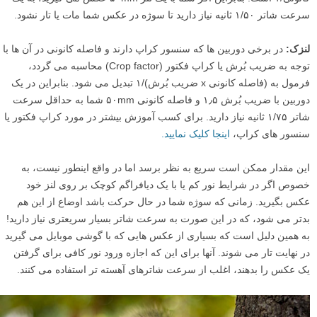
سرعت شاتر ۱/۵۰ ثانیه نیاز دارید تا سوژه در عکس شما مات یا تار نشود.
لنزک:
در برخی دوربین ها که سنسور کراپ دارند و فاصله کانونی در آن ها با
توجه به ضریب بُرش یا کراپ فکتور (Crop factor) محاسبه می گردد،
فرمول به (فاصله کانونی x ضریب بُرش)/۱ تبدیل می شود. بنابراین در یک
دوربین با ضریب بُرش ۱٫۵ و فاصله کانونی ۵۰mm شما به حداقل سرعت
شاتر ۱/۷۵ ثانیه نیاز دارید. برای کسب آموزش بیشتر در مورد کراپ فکتور یا
سنسور های کراپ،
اینجا کلیک نمایید.
این مقدار ممکن است سریع به نظر برسد اما در واقع اینطور نیست، به
خصوص اگر در شرایط نور کم یا با یک دیافراگم کوچک بر روی لنز خود
عکس بگیرید. زمانی که سوژه شما در حال حرکت باشد اوضاع از این هم
بدتر می شود، که در این صورت به سرعت شاتر بسیار سریعتری نیاز دارید!
به همین دلیل است که بسیاری از عکس هایی که با گوشی موبایل می گیرید
در نهایت تار می شوند. آنها برای این که اجازه ورود نور کافی برای گرفتن
یک عکس را بدهند، اغلب از سرعت شاترهای آهسته تر استفاده می کنند.