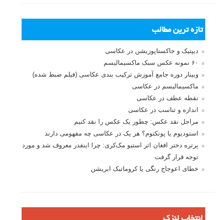
تازه ترین مطالب
دیپتیک و جاکستا‌پوزیشن در عکاسی
۶۰ نمونه عکس سبک ماکسیمالیسم
وبینار دوره جامع آموزش ترکیب بندی عکاسی (فیلم ضبط شده)
ماکسیمالیسم در عکاسی
نقطه عطف در عکاسی
اندازه و تناسب در عکاسی
مراحل نقد عکس: چطور یک عکس را نقد کنیم
استودیوم یا پونکتوم؟ هر یک در عکاسی چه مفهومی دارند
پرتره دختر افغان اثر استیو مک‌کری: چرا اینقدر معروف شد و مورد
توجه قرار گرفت
خطای اعوجاج رنگی یا کروماتیک ابریشن
انتخاب لنزک