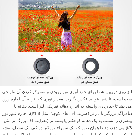
لنز روی دوربین شما برای جمع آوری نور ورودی و متمرکز کردن آن طراحی
شده است، تا شما بتوانید عکس بگیرید. مقدار نوری که لنز به آن اجازه ورود
می دهد تا حد زیادی وابسته به اندازه دهانه فیزیکی لنز است. دهانه یا
دیافراگم بزرگتر یا باز تر (ضریب اف های کوچک مثل f/1.8)، اجازه عبور نور
بیشتری را نسبت به یک دهانه کوچکتر یا بسته تر (ضرایب اف بزرگ تر مثل
f/8) می دهد، دقیقا همان طور که یک سوراخ بزرگتر در کف یک سطل، بیشتر
از یک سوراخ کوچک اجازه نشت آب به بیرون را می دهد. دیافراگم های بازتر