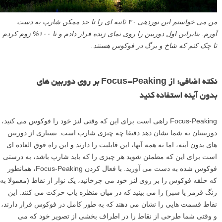
من می خواستم این نوردهی ۳۰ ثانیه ای را تا حد ممکن شارپ به دست
آورم. بنابراین اول دوربین را روی نمای زنده قرار دادم و تا ۱۰۰% زوم کردم
تا چک کنم که شاخ و برگ در فوکوس هستند.
نکته اضافی: از Focus-Peaking بر روی دوربین های
بدون آینه استفاده کنید
Focus-Peaking راهی است برای این که وقتی لنز خود را فوکوس می کنید،
دوربینتان به شما نشان دهد دقیقا چه چیزی شارپ است. بسیاری از دوربین
های بدون آینه، اما نه همه آنها، این قابلیت را دارند و این راه فوق العاده ای
است برای این که مطمئن شوید هر چیزی را که باید شارپ باشد، به درستی
فوکوس شده به دست می آورید. با فعال کردن Focus-Peaking، همانطور
که حلقه فوکوس را بر روی لنز خود می چرخانید، یک نوار از نقاط (معمولا به
رنگ قرمز یا سبز) را می بینید که در میان منظره یاب حرکت می کنند. این
نقاط قسمت هایی را نشان می دهند که به طور کامل در فوکوس قرار دارند،
و وقتی شما طرحی از نقاط را در اطراف بخشی از تصویر خود که می