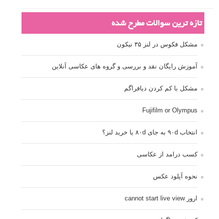
تازه ترین سوالات مطرح شده
مشکل فکوس در لنز ۳۵ نیکون
آموزش رایگان نقد و بررسی و گروه های عکاسی آنلاین
مشکل با کم کردن دیافراگم
Fujifilm or Olympus
انتخاب ۹۰d به جای ۸۰d یا خرید لنز؟
کسب درامد از عکاسی
نحوه آپلود عکس
ارور cannot start live view