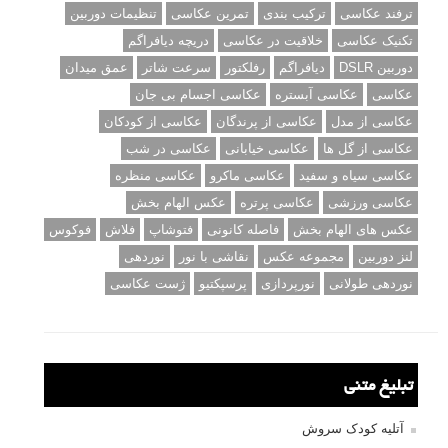
ترفند عکاسی
ترکیب بندی
تمرین عکاسی
تنظیمات دوربین
تکنیک عکاسی
خلاقیت در عکاسی
دریچه دیافراگم
دوربین DSLR
دیافراگم
رفلکتور
سرعت شاتر
عمق میدان
عکاسی
عکاسی آبستره
عکاسی اجسام بی جان
عکاسی از مدل
عکاسی از پرندگان
عکاسی از کودکان
عکاسی از گل ها
عکاسی خیابانی
عکاسی در شب
عکاسی سیاه و سفید
عکاسی ماکرو
عکاسی منظره
عکاسی ورزشی
عکاسی پرتره
عکس الهام بخش
عکس های الهام بخش
فاصله کانونی
فتوشاپ
فلاش
فوکوس
لنز دوربین
مجموعه عکس
نقاشی با نور
نوردهی
نوردهی طولانی
نورپردازی
پرسپکتیو
ژست عکاسی
تبلیغ متنی
آتلیه کودک سروش