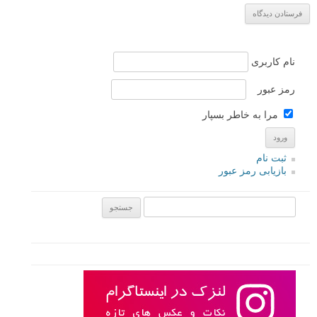
نام کاربری
رمز عبور
مرا به خاطر بسپار
ثبت نام
بازیابی رمز عبور
جستجو یرای: