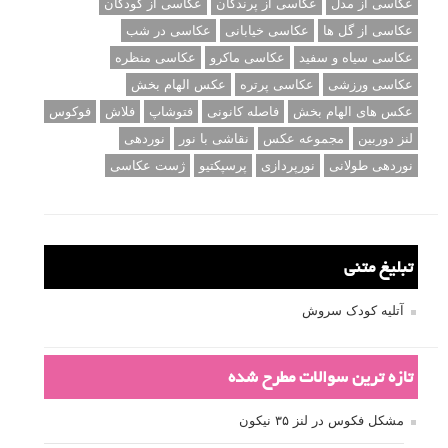
عکاسی از مدل
عکاسی از پرندگان
عکاسی از کودکان
عکاسی از گل ها
عکاسی خیابانی
عکاسی در شب
عکاسی سیاه و سفید
عکاسی ماکرو
عکاسی منظره
عکاسی ورزشی
عکاسی پرتره
عکس الهام بخش
عکس های الهام بخش
فاصله کانونی
فتوشاپ
فلاش
فوکوس
لنز دوربین
مجموعه عکس
نقاشی با نور
نوردهی
نوردهی طولانی
نورپردازی
پرسپکتیو
ژست عکاسی
تبلیغ متنی
آتلیه کودک سروش
تازه ترین سوالات مطرح شده
مشکل فکوس در لنز ۳۵ نیکون