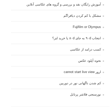
آموزش رایگان نقد و بررسی و گروه های عکاسی آنلاین
مشکل با کم کردن دیافراگم
Fujifilm or Olympus
انتخاب ۹۰d به جای ۸۰d یا خرید لنز؟
کسب درامد از عکاسی
نحوه آپلود عکس
ارور cannot start live view
کم شدن ناگهانی نور در دوربین
نورسنجی فلاشر پرتابل