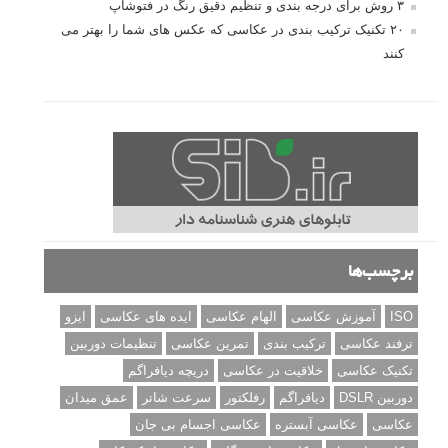
۳ روش برای درجه بندی و تنظیم دقیق رنگ در فتوشاپ
۲۰ تکنیک ترکیب بندی در عکاسی که عکس های شما را بهتر می
کنند
برچسب‌ها
ISO
آموزش عکاسی
الهام عکاسی
ایده های عکاسی
ایزو
ترفند عکاسی
ترکیب بندی
تمرین عکاسی
تنظیمات دوربین
تکنیک عکاسی
خلاقیت در عکاسی
دریچه دیافراگم
دوربین DSLR
دیافراگم
رفلکتور
سرعت شاتر
عمق میدان
عکاسی
عکاسی آبستره
عکاسی اجسام بی جان