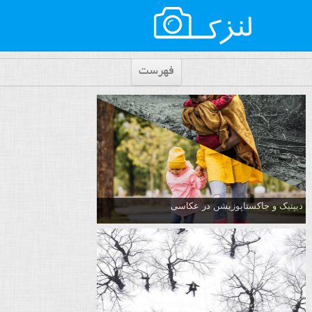
فهرست
دیپتیک و جاکستا‌پوزیشن در عکاسی