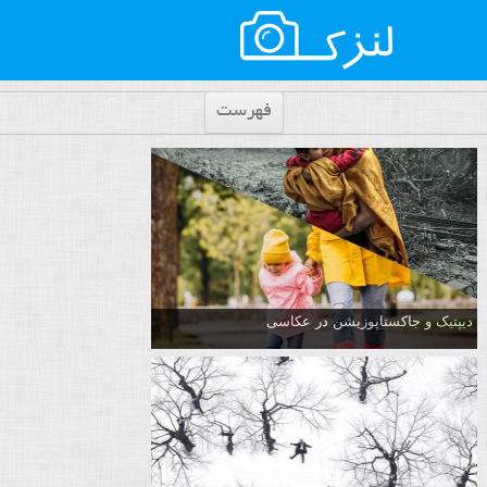
فهرست
دیپتیک و جاکستا‌پوزیشن در عکاسی