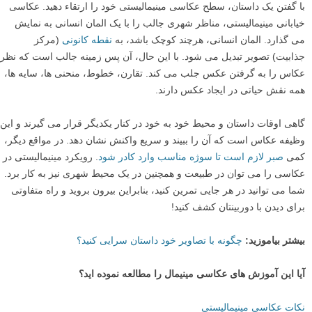
با گفتن یک داستان، سطح عکاسی مینیمالیستی خود را ارتقاء دهید. عکاسی
خیابانی مینیمالیستی، مناظر شهری جالب را با یک المان انسانی به نمایش
می گذارد. المان انسانی، هرچند کوچک باشد، به
نقطه کانونی
(مرکز
جذابیت) تصویر تبدیل می شود. با این حال، آن پس زمینه جالب است که نظر
عکاس را به گرفتن عکس جلب می کند. تقارن، خطوط، منحنی ها، سایه ها،
همه نقش حیاتی در ایجاد عکس دارند.
گاهی اوقات داستان و محیط خود به خود در کنار یکدیگر قرار می گیرند و این
وظیفه عکاس است که آن را ببیند و سریع واکنش نشان دهد. در مواقع دیگر،
کمی
صبر لازم است تا سوژه مناسب وارد کادر شود
. رویکرد مینیمالیستی در
عکاسی را می توان در طبیعت و همچنین در یک محیط شهری نیز به کار برد.
شما می توانید در هر جایی تمرین کنید، بنابراین بیرون بروید و راه متفاوتی
برای دیدن با دوربینتان کشف کنید!
بیشتر بیاموزید:
چگونه با تصاویر خود داستان سرایی کنید؟
آیا این آموزش های عکاسی مینیمال را مطالعه نموده اید؟
نکات عکاسی مینیمالیستی