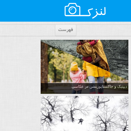
فهرست
دیپتیک و جاکستا‌پوزیشن در عکاسی