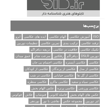
برچسب‌ها
ISO
آموزش عکاسی
الهام عکاسی
ایده های عکاسی
ایزو
ترفند عکاسی
ترکیب بندی
تمرین عکاسی
تنظیمات دوربین
تکنیک عکاسی
خلاقیت در عکاسی
دریچه دیافراگم
دوربین DSLR
دیافراگم
رفلکتور
سرعت شاتر
عمق میدان
عکاسی
عکاسی آبستره
عکاسی اجسام بی جان
عکاسی از مدل
عکاسی از پرندگان
عکاسی از کودکان
عکاسی از گل ها
عکاسی خیابانی
عکاسی در شب
عکاسی سیاه و سفید
عکاسی ماکرو
عکاسی منظره
عکاسی ورزشی
عکاسی پرتره
عکس الهام بخش
عکس های الهام بخش
فاصله کانونی
فتوشاپ
فلاش
فوکوس
لنز دوربین
مجموعه عکس
نقاشی با نور
نوردهی