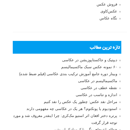
فروش عکس
عکس‌کاوی
نگاه عکاس
تازه ترین مطالب
دیپتیک و جاکستا‌پوزیشن در عکاسی
۶۰ نمونه عکس سبک ماکسیمالیسم
وبینار دوره جامع آموزش ترکیب بندی عکاسی (فیلم ضبط شده)
ماکسیمالیسم در عکاسی
نقطه عطف در عکاسی
اندازه و تناسب در عکاسی
مراحل نقد عکس: چطور یک عکس را نقد کنیم
استودیوم یا پونکتوم؟ هر یک در عکاسی چه مفهومی دارند
پرتره دختر افغان اثر استیو مک‌کری: چرا اینقدر معروف شد و مورد
توجه قرار گرفت
خطای اعوجاج رنگی یا کروماتیک ابریشن