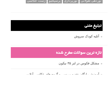
نوردهی طولانی
نورپردازی
پرسپکتیو
ژست عکاسی
تبلیغ متنی
آتلیه کودک سروش
تازه ترین سوالات مطرح شده
مشکل فکوس در لنز ۳۵ نیکون
آموزش رایگان نقد و بررسی و گروه های عکاسی آنلاین
مشکل با کم کردن دیافراگم
Fujifilm or Olympus
انتخاب ۹۰d به جای ۸۰d یا خرید لنز؟