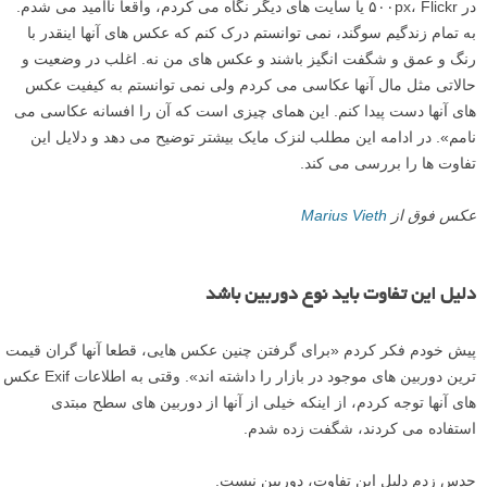
در ۵۰۰px، Flickr یا سایت های دیگر نگاه می کردم، واقعا ناامید می شدم.
به تمام زندگیم سوگند، نمی توانستم درک کنم که عکس های آنها اینقدر با
رنگ و عمق و شگفت انگیز باشند و عکس های من نه. اغلب در وضعیت و
حالاتی مثل مال آنها عکاسی می کردم ولی نمی توانستم به کیفیت عکس
های آنها دست پیدا کنم. این همای چیزی است که آن را افسانه عکاسی می
نامم». در ادامه این مطلب لنزک مایک بیشتر توضیح می دهد و دلایل این
تفاوت ها را بررسی می کند.
عکس فوق از
Marius Vieth
دلیل این تفاوت باید نوع دوربین باشد
پیش خودم فکر کردم «برای گرفتن چنین عکس هایی، قطعا آنها گران قیمت
ترین دوربین های موجود در بازار را داشته اند». وقتی به اطلاعات Exif عکس
های آنها توجه کردم، از اینکه خیلی از آنها از دوربین های سطح مبتدی
استفاده می کردند، شگفت زده شدم.
حدس زدم دلیل این تفاوت، دوربین نیست.