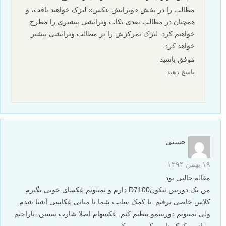
مطالب را در بخش «ویرایش عکس» لنزک خواهید یافت، و
همچنان در مطالب بعدی نکات ویرایشی بیشتری را مطرح
خواهیم کرد. لنزک تمرکزش را بر مطالب ویرایشی بیشتر
خواهد کرد.
موفق باشید
پاسخ دهید
حسنی
۱۹ بهمن ۱۳۹۴
مقاله جالبی بود
من یک دوربین نیکونD7100 دارم و نمیتونم عکسای خوبی بگیرم
کلاس خاصی نرفتم .با کمک سایت شما با مبانی عکاسی آشنا شدم
ولی نمیتونم دوربینمو تنظیم کنم. عکسهام اصلا شارپ نیستن. ناراحتم
. نیاز به کمک دارم. کممممممک…