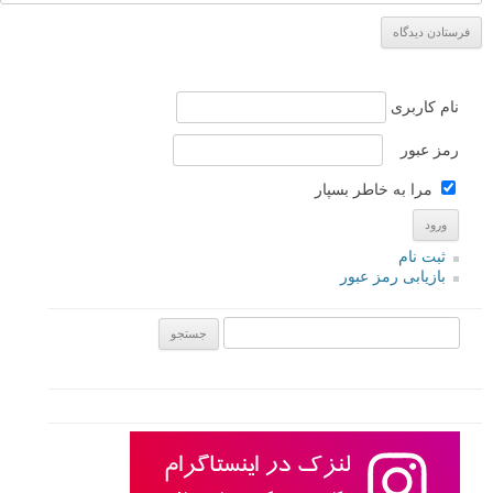
نام کاربری
رمز عبور
مرا به خاطر بسپار
ثبت نام
بازیابی رمز عبور
جستجو یرای: