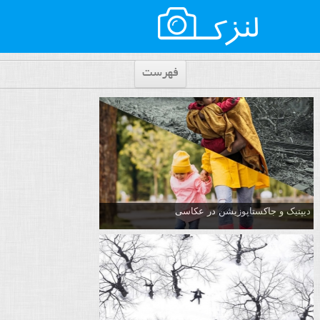
فهرست
دیپتیک و جاکستا‌پوزیشن در عکاسی