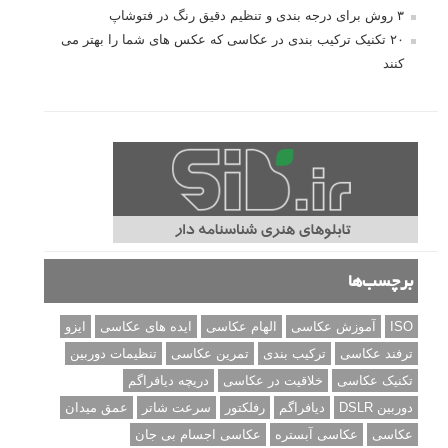
۳ روش برای درجه بندی و تنظیم دقیق رنگ در فتوشاپ
۲۰ تکنیک ترکیب بندی در عکاسی که عکس های شما را بهتر می
کنند
برچسب‌ها
ISO
آموزش عکاسی
الهام عکاسی
ایده های عکاسی
ایزو
ترفند عکاسی
ترکیب بندی
تمرین عکاسی
تنظیمات دوربین
تکنیک عکاسی
خلاقیت در عکاسی
دریچه دیافراگم
دوربین DSLR
دیافراگم
رفلکتور
سرعت شاتر
عمق میدان
عکاسی
عکاسی آبستره
عکاسی اجسام بی جان