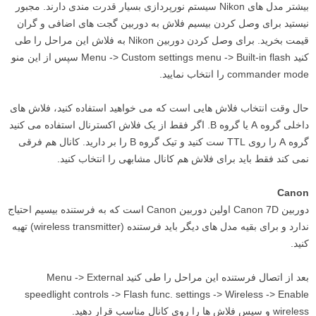
بیشتر مدل های Nikon سیستم نورپردازی بسیار قدرت مندی دارند. مجبور
نیستید برای وصل کردن بیسیم فلاش به دوربین گجت های اضافی و گران
قیمت بخرید. برای وصل کردن دوربین Nikon به فلاش این مراحل را طی
کنید Menu -> Custom settings menu -> Built-in flash سپس از این منو
commander mode را انتخاب نمایید.
حال وقت انتخاب فلاش هایی است که می خواهید استفاده کنید، فلاش های
داخلی گروه A یا گروه B. اگر فقط از یک فلاش اکسترنال استفاده می کنید
گروه A را روی TTL ست کنید و تیک گروه B را بر دارید. کانال هم فرقی
نمی کند فقط باید برای فلاش هم کانال مشابهی را انتخاب کنید.
Canon
دوربین Canon 7D اولین دوربین Canon است که به فرستنده بیسیم احتیاج
ندارد و برای بقیه مدل های دیگر باید فرستنده (wireless transmitter) تهیه
کنید.
بعد از اتصال فرستنده این مراحل را طی کنید Menu -> External
speedlight controls -> Flash func. settings -> Wireless -> Enable
wireless و سپس فلاش ها را روی کانال مناسب قرار دهید.