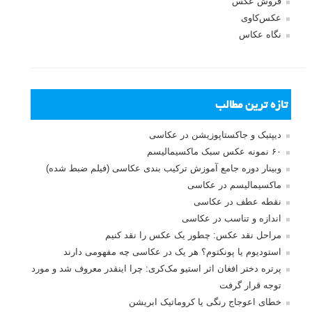
فروش عکس
عکس‌کاوی
نگاه عکاس
تازه ترین مطالب
دیپتیک و جاکستا‌پوزیشن در عکاسی
۶۰ نمونه عکس سبک ماکسیمالیسم
وبینار دوره جامع آموزش ترکیب بندی عکاسی (فیلم ضبط شده)
ماکسیمالیسم در عکاسی
نقطه عطف در عکاسی
اندازه و تناسب در عکاسی
مراحل نقد عکس: چطور یک عکس را نقد کنیم
استودیوم یا پونکتوم؟ هر یک در عکاسی چه مفهومی دارند
پرتره دختر افغان اثر استیو مک‌کری: چرا اینقدر معروف شد و مورد
توجه قرار گرفت
خطای اعوجاج رنگی یا کروماتیک ابریشن