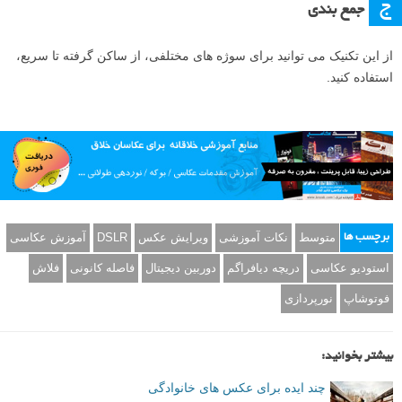
ج
جمع بندی
از این تکنیک می توانید برای سوژه های مختلفی، از ساکن گرفته تا سریع،
استفاده کنید.
متوسط
نکات آموزشی
ویرایش عکس
DSLR
آموزش عکاسی
برچسب ها
استودیو عکاسی
دریچه دیافراگم
دوربین دیجیتال
فاصله کانونی
فلاش
فوتوشاپ
نورپردازی
بیشتر بخوانید:
چند ایده برای عکس های خانوادگی