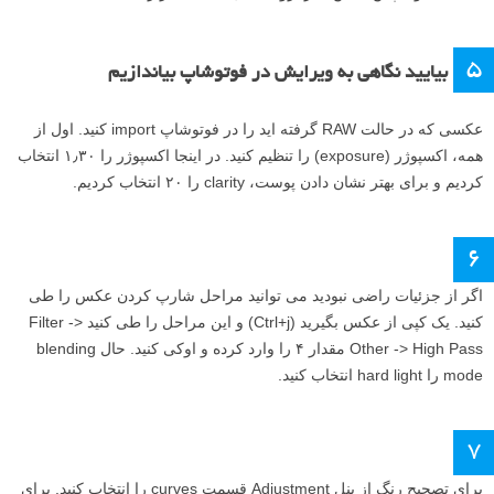
۵
بیایید نگاهی به ویرایش در فوتوشاپ بیاندازیم
عکسی که در حالت RAW گرفته اید را در فوتوشاپ import کنید. اول از
همه، اکسپوژر (exposure) را تنظیم کنید. در اینجا اکسپوژر را ۱٫۳۰ انتخاب
کردیم و برای بهتر نشان دادن پوست، clarity را ۲۰ انتخاب کردیم.
۶
اگر از جزئیات راضی نبودید می توانید مراحل شارپ کردن عکس را طی
کنید. یک کپی از عکس بگیرید (Ctrl+j) و این مراحل را طی کنید Filter ->
Other -> High Pass مقدار ۴ را وارد کرده و اوکی کنید. حال blending
mode را hard light انتخاب کنید.
۷
برای تصحیح رنگ از پنل Adjustment قسمت curves را انتخاب کنید. برای