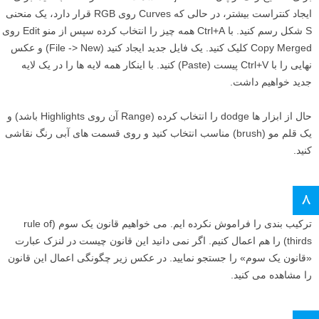
ایجاد کنتراست بیشتر، در حالی که Curves روی RGB قرار دارد، یک منحنی
S شکل رسم کنید. با Ctrl+A همه چیز را انتخاب کرده سپس از منو Edit روی
Copy Merged کلیک کنید. یک فایل جدید ایجاد کنید (File -> New) و عکس
نهایی را با Ctrl+V پیست (Paste) کنید. با اینکار همه لایه ها را در یک لایه
جدید خواهیم داشت.
حال از ابزار ها dodge را انتخاب کرده (Range آن روی Highlights باشد) و
یک قلم مو (brush) مناسب انتخاب کنید و روی قسمت های آبی رنگ نقاشی
کنید.
۸
ترکیب بندی را فراموش نکرده ایم. می خواهیم قانون یک سوم (rule of
thirds) را هم اعمال کنیم. اگر نمی دانید این قانون چیست در لنزک عبارت
«قانون یک سوم» را جستجو نمایید. در عکس زیر چگونگی اعمال این قانون
را مشاهده می کنید.