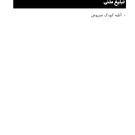
تبلیغ متنی
آتلیه کودک سروش
تازه ترین سوالات مطرح شده
مشکل فکوس در لنز ۳۵ نیکون
آموزش رایگان نقد و بررسی و گروه های عکاسی آنلاین
مشکل با کم کردن دیافراگم
Fujifilm or Olympus
انتخاب ۹۰d به جای ۸۰d یا خرید لنز؟
کسب درامد از عکاسی
نحوه آپلود عکس