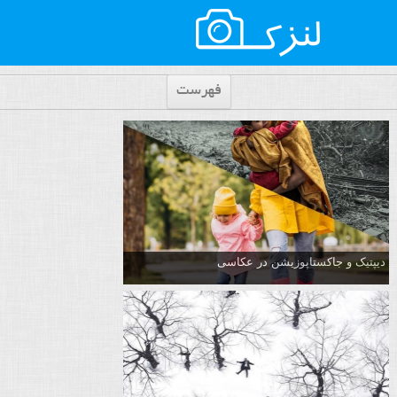
فهرست
دیپتیک و جاکستا‌پوزیشن در عکاسی