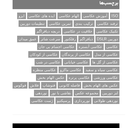
برچسب‌ها
ISO
آموزش عکاسی
الهام عکاسی
ایده های عکاسی
ایزو
ترفند عکاسی
ترکیب بندی
تمرین عکاسی
تنظیمات دوربین
تکنیک عکاسی
خلاقیت در عکاسی
دریچه دیافراگم
دوربین DSLR
دیافراگم
رفلکتور
سرعت شاتر
عمق میدان
عکاسی
عکاسی آبستره
عکاسی اجسام بی جان
عکاسی از مدل
عکاسی از پرندگان
عکاسی از کودکان
عکاسی از گل ها
عکاسی خیابانی
عکاسی در شب
عکاسی سیاه و سفید
عکاسی ماکرو
عکاسی منظره
عکاسی ورزشی
عکاسی پرتره
عکس الهام بخش
عکس های الهام بخش
فاصله کانونی
فتوشاپ
فلاش
فوکوس
لنز دوربین
مجموعه عکس
نقاشی با نور
نوردهی
نوردهی طولانی
نورپردازی
پرسپکتیو
ژست عکاسی