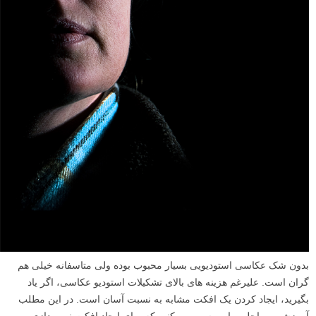
بدون شک عکاسی استودیویی بسیار محبوب بوده ولی متاسفانه خیلی هم
گران است. علیرغم هزینه های بالای تشکیلات استودیو عکاسی، اگر یاد
بگیرید، ایجاد کردن یک افکت مشابه به نسبت آسان است. در این مطلب