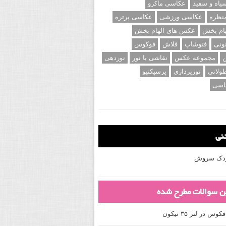
اه و سفید
عکاسی ماکرو
نظره
عکاسی ورزشی
عکاسی پرتره
ام بخش
عکس های الهام بخش
ونی
فتوشاپ
فلاش
فوکوس
ن
مجموعه عکس
نقاشی با نور
نوردهی
ولانی
نورپردازی
پرسپکتیو
اسی
تنی
کودک سروش
ین سوالات مطرح شده
 در لنز ۳۵ نیکون