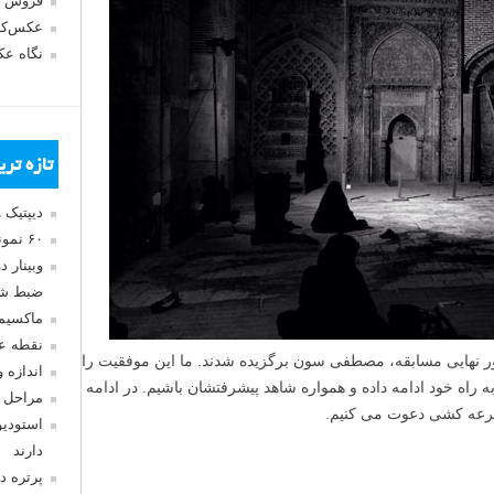
فروش 
عکس‌کا
نگاه ع
تازه تر
دیپتیک 
۶۰ نمونه عکس سبک ماکسیمالیسم
وبینار 
ضبط شد
ماکسیم
نقطه ع
ی #۱ لنزک توسط داور نهایی مسابقه، مصطفی سون برگزیده شدند. ما این موفقیت را
اندازه 
ه راه خود ادامه داده و همواره شاهد پیشرفتشان باشیم. در ادامه
مراحل 
 قرعه کشی دعوت می کنیم.
استودیو
دارند
پرتره د