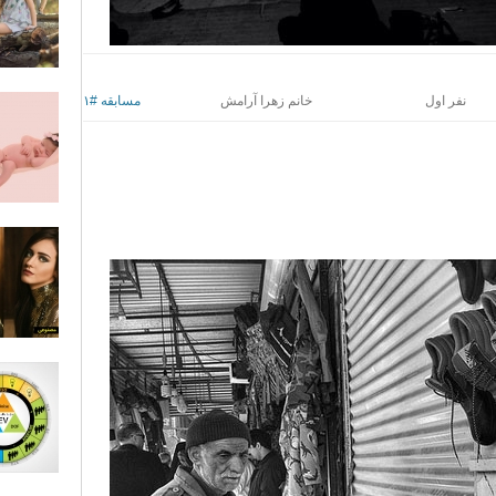
نفر اول
خانم زهرا آرامش
مسابقه #۱