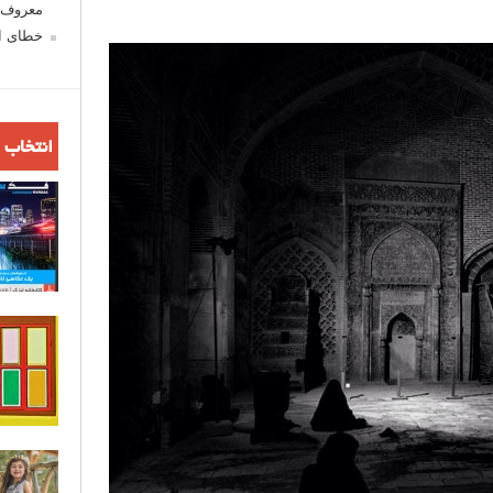
معروف ش
خطای اع
انتخاب 