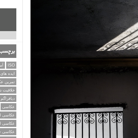
برچسب‌
ISO
آم
ایده های
تمرین ع
خلاقیت د
دیافراگم
عکاسی
عکاسی از
عکاسی از
عکاسی خی