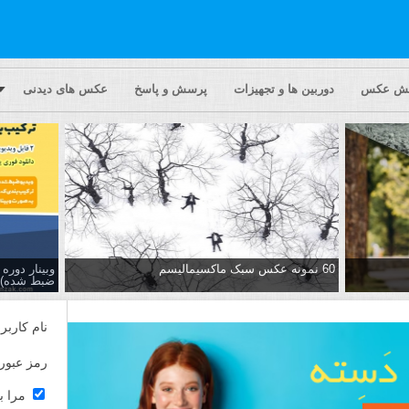
یش عکس
دوربین ها و تجهیزات
پرسش و پاسخ
عکس های دیدنی
60 نمونه عکس سبک ماکسیمالیسم
وبینار دور
ضبط شده)
نام کاربر
رمز عبور
مرا ب