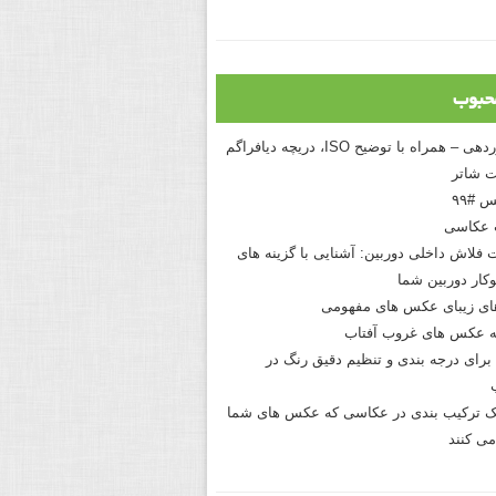
حبوب
درک نوردهی – همراه با توضیح ISO، دریچه دیافراگم
 شاتر
 #۹۹
 عکاسی
 فلاش داخلی دوربین: آشنایی با گزینه های
کار دوربین شما
های زیبای عکس های مفهومی
 عکس های غروب آفتاب
برای درجه بندی و تنظیم دقیق رنگ در
نیک ترکیب بندی در عکاسی که عکس های شما
می کنند