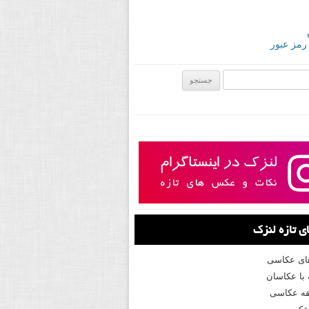
 رمز عبور
ی:
 تازه لنزک
های عکاسی
با عکاسان
ه عکاسی