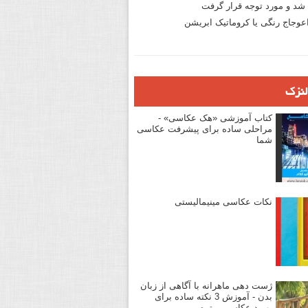
د و مورد توجه قرار گرفت
وجاج رنگی یا کروماتیک ابریشن
لنزک
کتاب آموزشی «هک عکاسی» -
مراحلی ساده برای پیشرفت عکاسی
شما
نکات عکاسی مینیمالیستی
ژست دهی ماهرانه با آگاهی از زبان
بدن - آموزش 3 نکته ساده برای
بهبود عکاسی پرتره