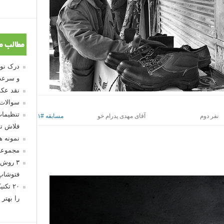
مطالب م
و سرعت
نقد عکس
سوالات
تنظیمات
نفر دوم
آقای مهدی پدرام خو
مسابقه #۱
فلاش تو
نمونه 
مجموعه
۳ روش 
فتوشاپ
۲۰ تک
را بهتر 