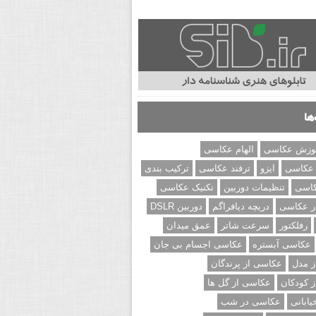
ها
وزش عکاسی
الهام عکاسی
 عکاسی
ایزو
ترفند عکاسی
ترکیب بندی
کاسی
تنظیمات دوربین
تکنیک عکاسی
ر عکاسی
دریچه دیافراگم
دوربین DSLR
رفلکتور
سرعت شاتر
عمق میدان
عکاسی آبستره
عکاسی اجسام بی جان
 مدل
عکاسی از پرندگان
 کودکان
عکاسی از گل ها
ابانی
عکاسی در شب