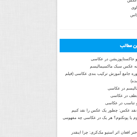
عکس
وی
کاس
ین مطالب
و جاکستا‌پوزیشن در عکاسی
دوره جامع آموزش ترکیب بندی عکاسی (فیلم
ه)
الیسم در عکاسی
طف در عکاسی
و تناسب در عکاسی
نقد عکس: چطور یک عکس را نقد کنیم
م یا پونکتوم؟ هر یک در عکاسی چه مفهومی
ختر افغان اثر استیو مک‌کری: چرا اینقدر