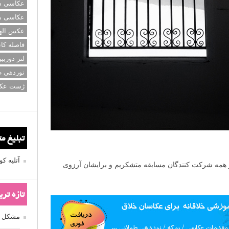
عکاسی سی
عکاسی م
عکس اله
فاصله کان
لنز دوربی
نوردهی ط
ژست عک
تبلیغ م
آتلیه 
از همه شرکت کنندگان مسابقه متشکریم و برایشان آرزوی
تازه تر
مشکل فکوس