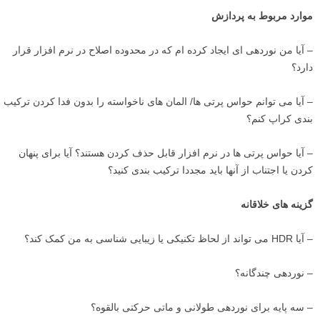
دیگری می توانم حرکت دهم؟
– بررسی عمق میدان: آیا می خواهم، و می توانم، ماتی پس زمینه به دست
آورم؟ برای تغییر فوکوس عکس، دیافراگم را تغییر دهید.
– ظاهر حرکت: آیا می توانم از حرکت سوژه یا دوربین برای گفتن یک داستان
جالب تر استفاده کنم؟ در صورت نیاز سرعت شاتر را تنظیم کنید تا ظاهر
حرکت مورد نظر خود را به دست آورید.
– آیا یک فاصله کانونی متفاوت (واید تر یا تله تر) به ایجاد جذابیت کمک می
کند؟
موارد مربوط به پردازش
– آیا من نوردهی ای ایجاد کرده ام که در محدوده اصلاح در نرم افزار قرار
دارد؟
– آیا می توانم حواس پرتی ها/ المان های ناخواسته را بدون فدا کردن ترکیب
بندی کراپ کنم؟