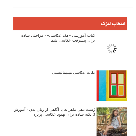
دیپتیک و جاکستا‌پوزیشن در عکاسی
۶۰ نمونه عکس سبک ماکسیمالیسم
وبینار دوره جامع آموزش ترکیب بندی عکاسی (فیلم ضبط شده)
ماکسیمالیسم در عکاسی
نقطه عطف در عکاسی
اندازه و تناسب در عکاسی
مراحل نقد عکس: چطور یک عکس را نقد کنیم
استودیوم یا پونکتوم؟ هر یک در عکاسی چه مفهومی دارند
پرتره دختر افغان اثر استیو مک‌کری: چرا اینقدر معروف شد و مورد
توجه قرار گرفت
خطای اعوجاج رنگی یا کروماتیک ابریشن
انتخاب لنزک
کتاب آموزشی «هک عکاسی» - مراحلی ساده
برای پیشرفت عکاسی شما