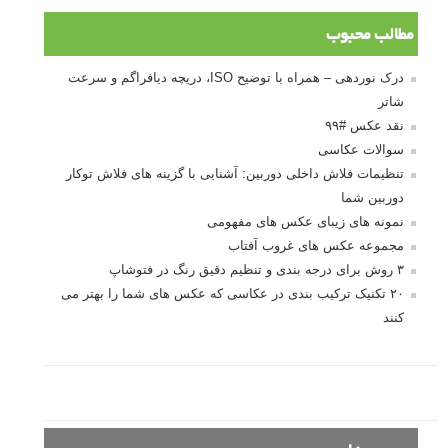
درک نوردهی – همراه با توضیح ISO، دریچه
دیافراگم و سرعت شاتر
مطالب محبوب
درک نوردهی – همراه با توضیح ISO، دریچه دیافراگم و سرعت
شاتر
نقد عکس #۹۹
سوالات عکاسی