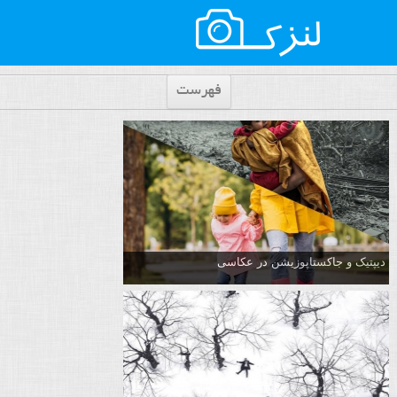
فهرست
دیپتیک و جاکستا‌پوزیشن در عکاسی