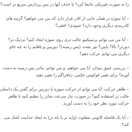
– آیا عکس شارپ و به خوبی فوکوس شده است؟
– آیا همان بخشی از عکس که من می خواهم در فوکوس قرار دارد؟
– آیا نوردهی در همان جایی است که من می خواهم؟ هر موقع شک داشتید،
کمی نوردهی را روشن تر کنید، کمی تاریک تر کنید، و آن وقت «کاملا
درست» می شود (
بیشتر بیاموزید – آموزش قابلیت جبران نوردهی
)
موارد مربوط به ترکیب بندی
– آیا المان حواس پرت کننده ای در کادر وجود دارد؟ اگر بله، آیا می توان آنها
را به صورت فیزیکی جابجا کرد؟ یا حذف آنها در پس پردازش سریع تر است؟
– آیا سوژه در همان جایی از کادر قرار دارد که من می خواهم؟ گزینه های
کادربندی دیگری وجود دارد؟ عمودی؟ افقی؟
– آیا من می توانم پرسپکتیو جالب تری روی سوژه ایجاد کنم؟ نزدیک تر؟
دورتر؟ بالا؟ پایین؟ نور پشت (پس زمینه)؟ دوربین و پاهایم را به چه جای