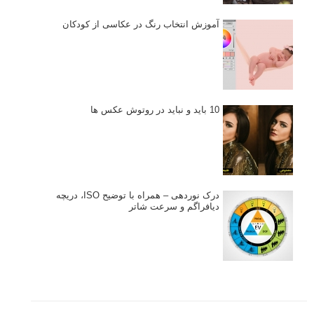
نکات عکاسی مینیمالیستی
ژست دهی ماهرانه با آگاهی از زبان بدن - آموزش
3 نکته ساده برای بهبود عکاسی پرتره
آموزش انتخاب رنگ در عکاسی از کودکان
10 باید و نباید در روتوش عکس ها