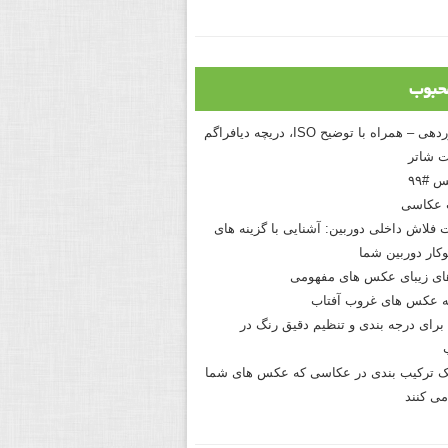
حبوب
درک نوردهی – همراه با توضیح ISO، دریچه دیافراگم
 شاتر
 #۹۹
 عکاسی
 فلاش داخلی دوربین: آشنایی با گزینه های
کار دوربین شما
های زیبای عکس های مفهومی
 عکس های غروب آفتاب
برای درجه بندی و تنظیم دقیق رنگ در
نیک ترکیب بندی در عکاسی که عکس های شما
می کنند