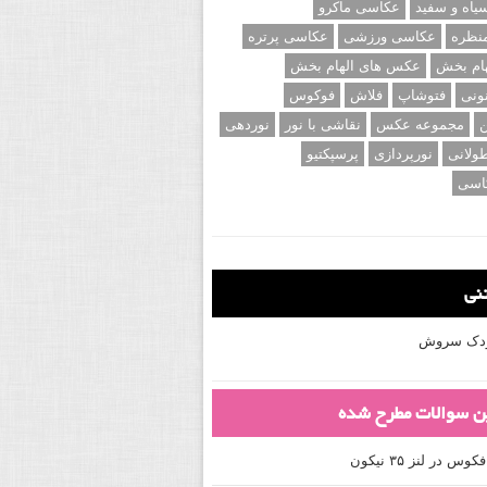
اه و سفید
عکاسی ماکرو
نظره
عکاسی ورزشی
عکاسی پرتره
ام بخش
عکس های الهام بخش
ونی
فتوشاپ
فلاش
فوکوس
ن
مجموعه عکس
نقاشی با نور
نوردهی
ولانی
نورپردازی
پرسپکتیو
اسی
تنی
کودک سروش
ین سوالات مطرح شده
 در لنز ۳۵ نیکون