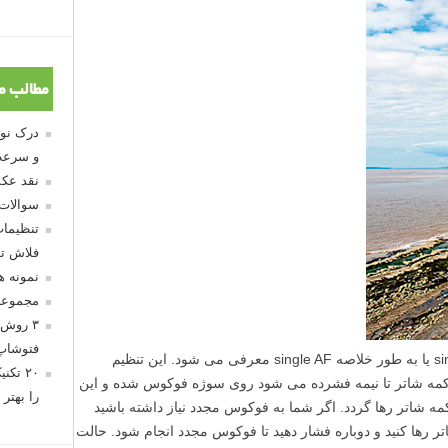
مطالب م
و سرعت
نقد عکس
سوالات
تنظیمات
فلاش تو
نمونه 
مجموعه
۳ روش 
فتوشاپ
فوکوس تک عکس معمولا با single autofocus یا به طور خلاصه single AF معرفی می شود. این تنظیم
۲۰ تک
دکمه شاتر تا نیمه فشرده می شود روی سوژه فوکوس شده و این
را بهتر 
ه شاتر رها گردد. اگر شما به فوکوس مجدد نیاز داشته باشید
ر رها کنید و دوباره فشار دهید تا فوکوس مجدد انجام شود. حالت