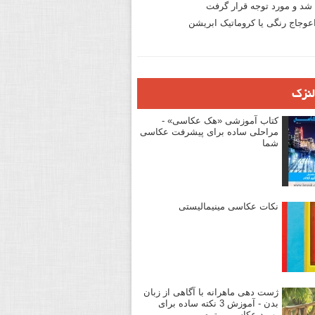
د و مورد توجه قرار گرفت
وجاج رنگی یا کروماتیک ابریشن
لنزک
کتاب آموزشی «هک عکاسی» -
مراحلی ساده برای پیشرفت عکاسی
شما
نکات عکاسی مینیمالیستی
ژست دهی ماهرانه با آگاهی از زبان
بدن - آموزش 3 نکته ساده برای
بهبود عکاسی پرتره