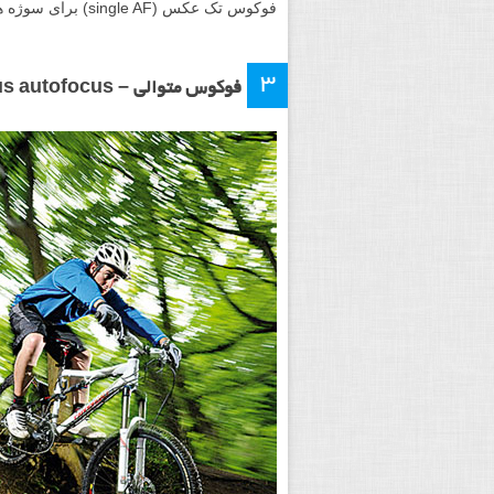
فوکوس تک عکس (single AF) برای سوژه های ثابت مانند منظره ها و اشیای بی جان مناسب است.
۳
فوکوس متوالی – Continuous autofocus