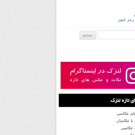
 رمز عبور
ی:
 تازه لنزک
های عکاسی
با عکاسان
 عکاسی