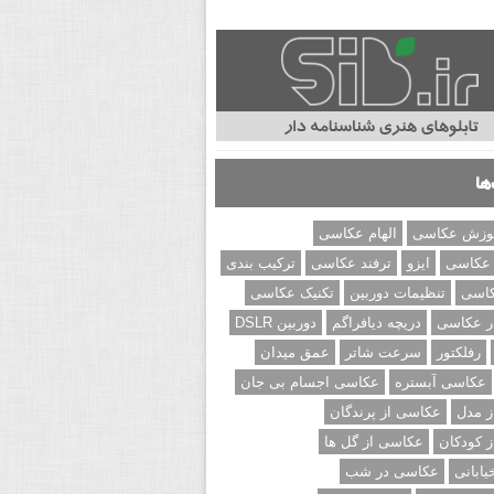
ها
وزش عکاسی
الهام عکاسی
 عکاسی
ایزو
ترفند عکاسی
ترکیب بندی
کاسی
تنظیمات دوربین
تکنیک عکاسی
ر عکاسی
دریچه دیافراگم
دوربین DSLR
رفلکتور
سرعت شاتر
عمق میدان
عکاسی آبستره
عکاسی اجسام بی جان
 مدل
عکاسی از پرندگان
 کودکان
عکاسی از گل ها
ابانی
عکاسی در شب