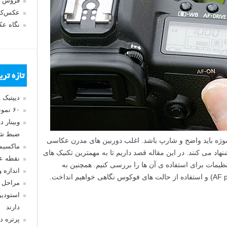
فروش 
عکس‌کا
نگاه ع
تازه تر
دیپتیک 
۶۰ نمونه عکس سبک ماکسیمالیسم
وبینار 
ضبط شد
وژه باید واضح و شارپ باشد. اغلب دوربین های مدرن عکاسی
ماکسیم
د می کنند. در این مقاله قصد داریم تا به مهمترین تکنیک های
نقطه ع
نظیمات برای استفاده ی آن ها را بررسی کنیم. همچنین به
اندازه 
مراحل 
استودیو
دارند
پرتره د