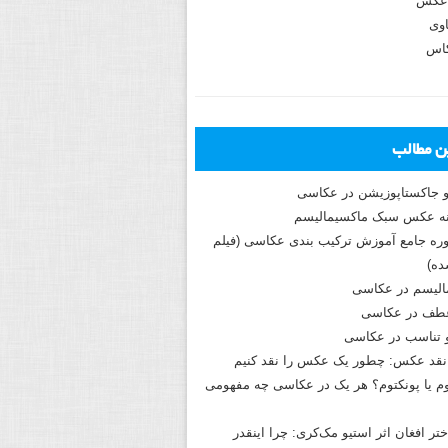
عکس
وی
کاس
ین مطالب
و جاکستا‌پوزیشن در عکاسی
دوره جامع آموزش ترکیب بندی عکاسی (فیلم
ه)
الیسم در عکاسی
طف در عکاسی
و تناسب در عکاسی
نقد عکس: چطور یک عکس را نقد کنیم
م یا پونکتوم؟ هر یک در عکاسی چه مفهومی
ختر افغان اثر استیو مک‌کری: چرا اینقدر