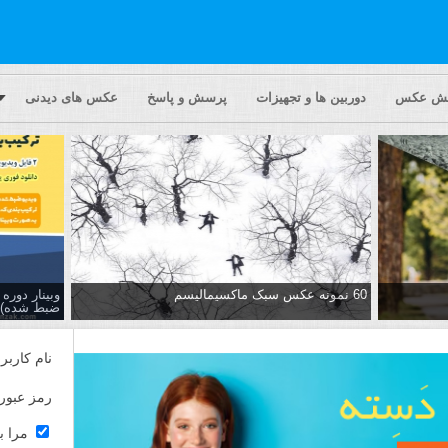
یش عکس
دوربین ها و تجهیزات
پرسش و پاسخ
عکس های دیدنی
60 نمونه عکس سبک ماکسیمالیسم
وبینار دور
ضبط شده)
نام کاربر
رمز عبور
مرا ب