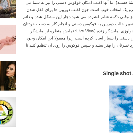
M9، Leic و Leica Monochrom استثنا هستند) اما آنها اغلب امکان فوکوس دستی را نیز به شما می
و یک انتخاب خوب است چون اغلب دوربین ها برای قفل شدن
نز وقتی دکمه شاتر فشرده می شود دچار این مشکل شده و دائم
ییر حالت دوربین به فوکوس دستی و انجام کار به دست خودتان
می تواند کمتر خسته کننده باشد. به علاوه تکنولوژی نمایشگر زنده (Live View: نمایش منظره از نمایشگر
دستی را بسیار آسان کرده است زیرا معمولا این امکان وجود
 نظرتان را بهتر ببینید و سپس فوکوس را روی آن تنظیم کنید تا