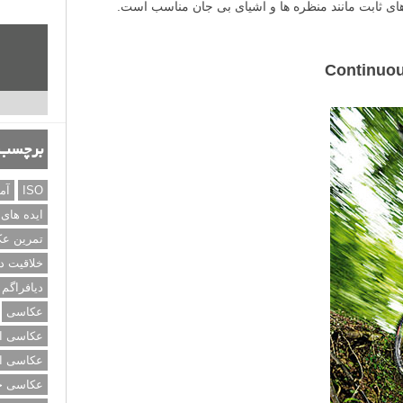
برچسب‌
ISO
آم
ایده های
تمرین ع
خلاقیت د
دیافراگم
عکاسی
عکاسی از
عکاسی از
عکاسی خی