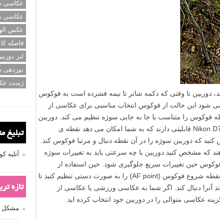
عکاسی سی
عکاسی م
عکس اله
فاصله کان
لنز دوربی
نوردهی ط
ژست عک
د، دوربین تا وقتی که دکمه شاتر تا نیمه فشرده است به فوکوس
می شود این حالت از فوکوس انتخاب مناسبی برای عکاسی از
 فوکوس را متناسب با جا به جایی سوژه تنظیم می کند. دوربین
های حرفه ای مانند Canon EOS 7D و Nikon D7000 قابلیتی دارند که به شما امکان می دهد نقطه ی
تبلیغ م
د که دوربین سوژه را در آن نقطه دنبال و مرتبا فوکوس کند.
ند که مشخص کنید دوربین با چه سرعتی باید به تغییرات سوژه
آتلیه 
فوکوس حین تغییرات سریع جلوگیری شود. حین استفاده از
فوکوس متوالی معمولا پیشنهاد می شود که نقطه شروع فوکوس (AF point) را به صورت دستی تنظیم کنید تا
تازه تر
د آنرا دنبال کند. اگر شما به عکاسی ورزشی یا عکاسی از
نه عکاسی متوالی را در دوربین خود انتخاب کرده اید.
مشکل فکوس