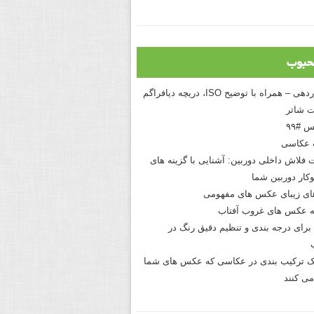
حبوب
درک نوردهی – همراه با توضیح ISO، دریچه دیافراگم
 شاتر
 #۹۹
 عکاسی
 فلاش داخلی دوربین: آشنایی با گزینه های
کار دوربین شما
های زیبای عکس های مفهومی
 عکس های غروب آفتاب
برای درجه بندی و تنظیم دقیق رنگ در
نیک ترکیب بندی در عکاسی که عکس های شما
می کنند