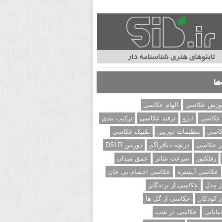
ها
وزش عکاسی
الهام عکاسی
 عکاسی
ایزو
ترفند عکاسی
ترکیب بندی
کاسی
تنظیمات دوربین
تکنیک عکاسی
ر عکاسی
دریچه دیافراگم
دوربین DSLR
رفلکتور
سرعت شاتر
عمق میدان
عکاسی آبستره
عکاسی اجسام بی جان
 مدل
عکاسی از پرندگان
 کودکان
عکاسی از گل ها
ابانی
عکاسی در شب