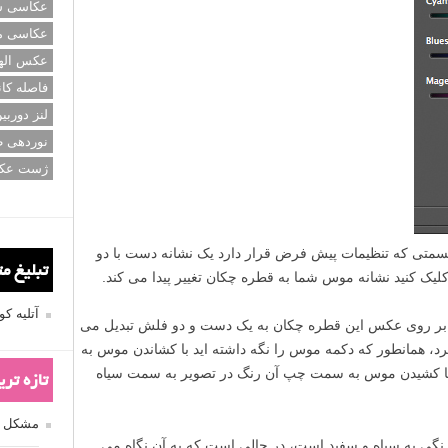
عکاسی سی
عکاسی م
عکس اله
فاصله کان
لنز دوربی
نوردهی ط
ژست عک
لایه ای دقیقاً زیر قسمتی که تنظیمات پیش فرض قرار دارد یک نشانه دست با دو
تبلیغ م
یک کنید نشانه موس شما به قطره چکان تغییر پیدا می کند.
آتلیه 
 بر روی عکس این قطره چکان به یک دست و دو فلش تبدیل می
، همانطور که دکمه موس را نگه داشته اید با کشاندن موس به
با کشیدن موس به سمت چپ آن رنگ در تصویر به سمت سیاه
تازه تر
مشکل فکوس
نگی به سیاه و سفید است، در حالی است که به آن نگاه می