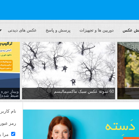
یش عکس
دوربین ها و تجهیزات
پرسش و پاسخ
عکس های دیدنی
60 نمونه عکس سبک ماکسیمالیسم
وبینار دور
ضبط شده)
نام کاربر
رمز عبور
مرا ب