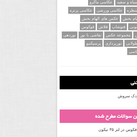
اه و سفید
عکاسی ماکرو
نظره
عکاسی ورزشی
عکاسی پرتره
ام بخش
عکس های الهام بخش
ونی
فتوشاپ
فلاش
فوکوس
ن
مجموعه عکس
نقاشی با نور
نوردهی
ولانی
نورپردازی
پرسپکتیو
اسی
تنی
کودک سروش
ین سوالات مطرح شده
 در لنز ۳۵ نیکون