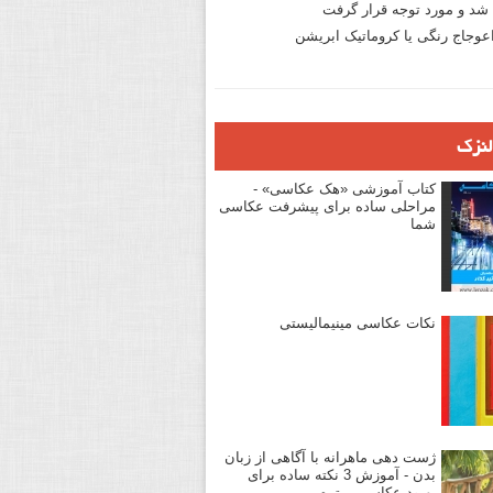
د و مورد توجه قرار گرفت
وجاج رنگی یا کروماتیک ابریشن
لنزک
کتاب آموزشی «هک عکاسی» -
مراحلی ساده برای پیشرفت عکاسی
شما
نکات عکاسی مینیمالیستی
ژست دهی ماهرانه با آگاهی از زبان
بدن - آموزش 3 نکته ساده برای
بهبود عکاسی پرتره