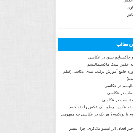
عکس
وی
کاس
ین مطالب
و جاکستا‌پوزیشن در عکاسی
دوره جامع آموزش ترکیب بندی عکاسی (فیلم
ه)
الیسم در عکاسی
طف در عکاسی
و تناسب در عکاسی
نقد عکس: چطور یک عکس را نقد کنیم
م یا پونکتوم؟ هر یک در عکاسی چه مفهومی
ختر افغان اثر استیو مک‌کری: چرا اینقدر