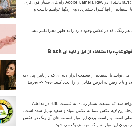
ابزار لایه ای شناخته می شود) و قسمت HSL/Grayscale در Adobe Camera Raw راه های بسیار قوی تری
ستفاده از آنها کنترل بیشتری روی رنگها خواهیم داشت و
ی هر رنگی که در عکس وجود دارد را به طور مجزا تغییر دهید.
تبدیل عکس رنگی به سیاه و سفید در فوتوشاپ: با استفاده از ابزار لایه ای Black
ه Black and White به راحتی می توانید با استفاده از قسمت ابزار لایه ای که در پایین پنل لایه
ها قرار دارد Black and White را انتخاب کنید، و یا با رفتن به آدرس مقابل آن را ایجاد کنید: Layer -> New
با انتخاب این لایه پنل جدیدی برای شما باز خواهد شد که شباهت بسیار زیادی به قسمت HSL در Adobe
که بعد از ایجاد این لایه عکس شما به عکس سیاه و سفید تبدیل شده است،
ارای نوارهای کنترلی برای ۶ رنگ اصلی است. با راست بردن این نوار قسمت های آن رنگ در عکس
 بردن این نوار به رنگ سیاه نزدیک می شود.