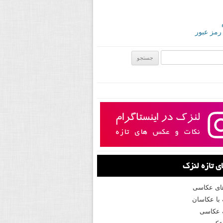
 رمز عبور
ی:
 تازه لنزک
های عکاسی
با عکاسان
 عکاسی