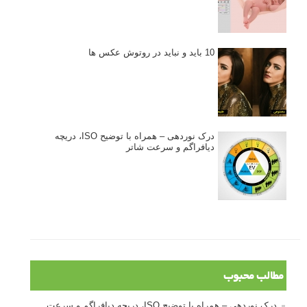
10 باید و نباید در روتوش عکس ها
درک نوردهی – همراه با توضیح ISO، دریچه
دیافراگم و سرعت شاتر
مطالب محبوب
درک نوردهی – همراه با توضیح ISO، دریچه دیافراگم و سرعت