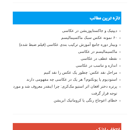
تازه ترین مطالب
دیپتیک و جاکستا‌پوزیشن در عکاسی
۶۰ نمونه عکس سبک ماکسیمالیسم
وبینار دوره جامع آموزش ترکیب بندی عکاسی (فیلم ضبط شده)
ماکسیمالیسم در عکاسی
نقطه عطف در عکاسی
اندازه و تناسب در عکاسی
مراحل نقد عکس: چطور یک عکس را نقد کنیم
استودیوم یا پونکتوم؟ هر یک در عکاسی چه مفهومی دارند
پرتره دختر افغان اثر استیو مک‌کری: چرا اینقدر معروف شد و مورد
توجه قرار گرفت
خطای اعوجاج رنگی یا کروماتیک ابریشن
انتخاب لنزک