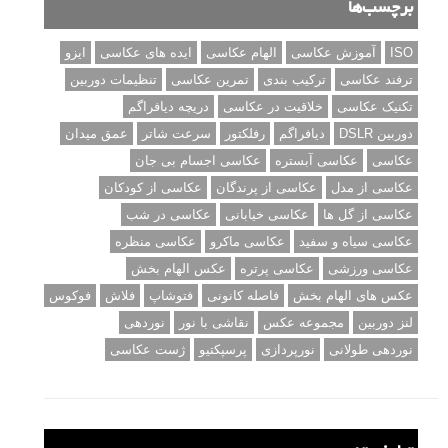
برچسب‌ها
ISO
آموزش عکاسی
الهام عکاسی
ایده های عکاسی
ایزو
ترفند عکاسی
ترکیب بندی
تمرین عکاسی
تنظیمات دوربین
تکنیک عکاسی
خلاقیت در عکاسی
دریچه دیافراگم
دوربین DSLR
دیافراگم
رفلکتور
سرعت شاتر
عمق میدان
عکاسی
عکاسی آبستره
عکاسی اجسام بی جان
عکاسی از مدل
عکاسی از پرندگان
عکاسی از کودکان
عکاسی از گل ها
عکاسی خیابانی
عکاسی در شب
عکاسی سیاه و سفید
عکاسی ماکرو
عکاسی منظره
عکاسی ورزشی
عکاسی پرتره
عکس الهام بخش
عکس های الهام بخش
فاصله کانونی
فتوشاپ
فلاش
فوکوس
لنز دوربین
مجموعه عکس
نقاشی با نور
نوردهی
نوردهی طولانی
نورپردازی
پرسپکتیو
ژست عکاسی