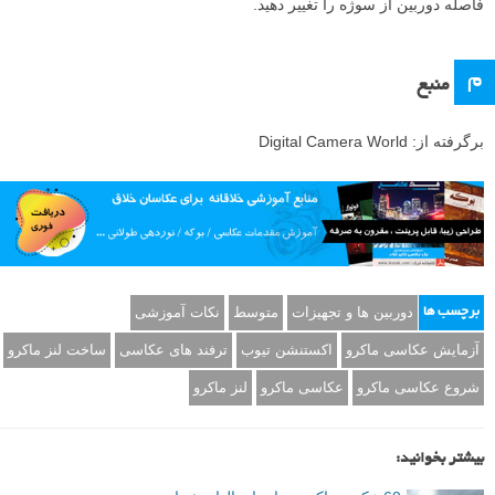
فاصله دوربین از سوژه را تغییر دهید.
م
منبع
برگرفته از: Digital Camera World
دوربین ها و تجهیزات
متوسط
نکات آموزشی
برچسب ها
آزمایش عکاسی ماکرو
اکستنشن تیوب
ترفند های عکاسی
ساخت لنز ماکرو
شروع عکاسی ماکرو
عکاسی ماکرو
لنز ماکرو
بیشتر بخوانید: