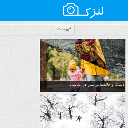
فهرست
دیپتیک و جاکستا‌پوزیشن در عکاسی