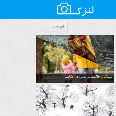
فهرست
دیپتیک و جاکستا‌پوزیشن در عکاسی