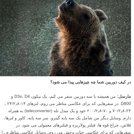
در کیف دوربین شما چه چیزهایی پیدا می شود؟
مارسل:
من همیشه با سه دوربین سفر می کنم، یک نیکون D3s، D4 و
D800. در سفرهایی که برای عکاسی مناظر می روم، لنزهای ۱۴-۲۴/۲٫۸ ،
۲۴-۷۰/۲٫۸ و ۷۰-۲۰۰/۲٫۸ خود و یک مبدل تله (teleconverter) به همراه
دارم. وسایل دیگر من شامل یک سه پایه گیتزو، سر سه پایه، کاور و لنزها،
فلاش، چراغ قوه ها، فیلتر پولاریزه و فیلترهای معمولی می شود. در
سفرهایی که برای عکاسی حیات وحش می روم، وسایل عکاسی مناظرم را