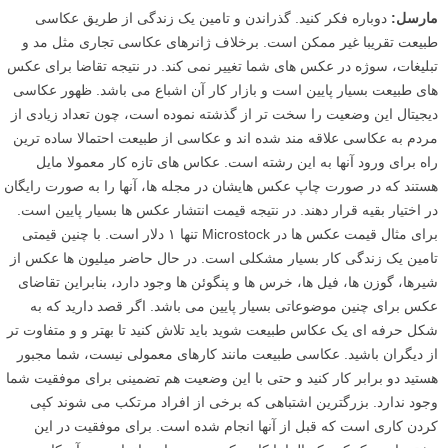
مارسل:
دوباره فکر کنید. گذراندن و تامین یک زندگی از طریق عکاسی
طبیعت تقریبا غیر ممکن است. برخلاف ژانرهای عکاسی تجاری مثل مد و
تبلیغات، سوژه در عکس های شما تغییر نمی کند. در نتیجه تقاضا برای عکس
های طبیعت بسیار پایین است و بازار کار آن اشباع می باشد. ظهور عکاسی
دیجیتال این وضعیت را سخت تر از گذشته نموده است، چون تعداد زیادی از
مردم به عکاسی علاقه مند شده اند و عکاسی از طبیعت احتمالا ساده ترین
راه برای ورود آنها به این رشته است. عکاس های تازه کار معمولا مایل
هستند که در صورت چاپ عکس هایشان در مجله ها، آنها را به صورت رایگان
در اختیار بقیه قرار دهند. در نتیجه قیمت انتشار عکس ها بسیار پایین است.
برای مثال قیمت عکس ها در Microstock تنها ۱ دلار است. با چنین قیمتی
تامین یک زندگی کار بسیار مشکلی است. در حال حاضر میلیون ها عکس از
شیرها، گوزن ها، فیل ها، خرس ها و پنگوئن ها وجود دارد، بنابراین تقاضای
عکس برای چنین موضوعاتی بسیار پایین می باشد. اگر قصد دارید که به
شکل حرفه ای یک عکاس طبیعت شوید باید تلاش کنید تا بهتر و و متفاوت تر
از دیگران باشید. عکاسی طبیعت مانند کارهای معمولی نیست، شما مجبور
هستید دو برابر کار کنید و حتی با این وضعیت هم تضمینی برای موفقیت شما
وجود ندارد. بزرگترین اشتباهی که برخی از افراد مرتکب می شوند کپی
کردن کاری است که قبل از آنها انجام شده است. برای موفقیت در این