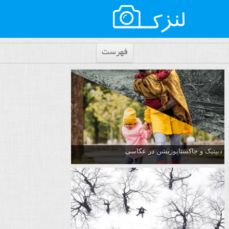
فهرست
دیپتیک و جاکستا‌پوزیشن در عکاسی