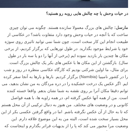
در حیات وحش با چه چالش هایی روبه رو هستید؟
مارسل:
چالش های بزرگ معمولا سازنده هستند. چگونه می توان چیزی
ساخت که با آنچه در حیات وحش وجود دارد متفاوت باشد؟ در عکاسی از
طبیعت انجام این کار سخت است، چون شما نمی توانید تاثیری روی سوژه
خود یا شرایط موجود بگذارید. در طول تورهایی که برگزار کردیم، از برخی
مکان ها چندین بار بازدید نموده ایم (برخی از آنها را دو یا سه بار در طول
سال). بازگشتن از این مکان ها با عکس های بکر یک چالش بزرگ است.
برای مثال، ما اولین شرکتی بودیم که کارگاه عکاسی منظره در روز و شب
را در کشور نامیبیا (Namibia) برگزار کردیم. بارها و بارها به آنجا سفر کرده
ایم. اگر عکس یک درخت خشکیده را در دره مردگان به من نشان بدهید، می
توانم دقیقا مکان آنرا بر روی نقشه به شما نشان بدهم. واقعا خسته کننده
است. من از همه آنها عکس گرفته ام، در همه زاویه ها، با همه فواصل
کانونی و در وضعیت های مختلف. من هنوز به دنبال ترکیبی از آن محل هستم
که تا به حال از آن عکس نگرفته باشم. اما در واقع گرفتن عکسی بکر از این
محل بسیار سخت شده است، البته من به این موضوع علاقه دارم. این
وضعیت مرا مجبور می کند که پا را از بدیهیات فراتر بگذارم و اینجاست که