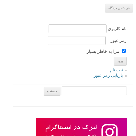
نام کاربری
رمز عبور
مرا به خاطر بسپار
ثبت نام
بازیابی رمز عبور
جستجو یرای: