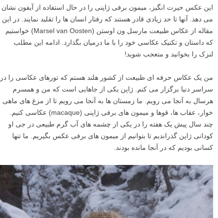
این عکس حیرت انگیز، میمون برفی ژاپنی را در حال استفاده از آیفون نشان
می دهد. آنها تا حد زیادی قادر هستند که رفتار انسان ها را تقلید نمایند. در این
مقاله از عکاس طبیعت مارسل ون اوستن (Marsel van Oosten) خواستیم
که داستان و تکنیک عکاسی خود را با ما درمیان بگذارد. ادامه این مطلب
لنزک را بخوانید و متعجب شوید!
من یک عکاس حرفه ای طبیعت از کشور هلند هستم که تورهای عکاسی را در
سراسر دنیا برگزار می کنم. ژاپن یکی از جاهایی است که من و همسرم
هرسال به آنجا می رویم. ما زمستان ها به آنجا می رویم تا از مرغ های ماهی
خوار، عقاب ها، قوها و میمون های برفی ژاپنی (macaque) عکاسی کنیم.
چند سال پیش یک هفته را در یکی از چشمه های آب گرم طبیعی در جی او
کودانی ژاپن گذراندیم تا بتوانیم از میمون های برفی عکس بگیریم. ما تنها
کسانی بودیم که در آنجا مانده بودند.