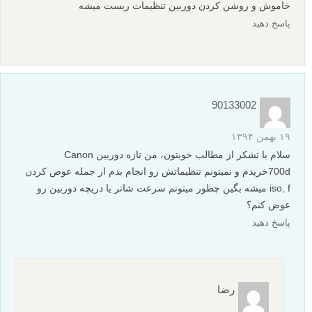
خاموش و روشن کردن دوربین تنظیمات ریست میشه
پاسخ دهید
90133002
۱۹ بهمن ۱۳۹۴
سلام با تشکر از مطالب خوبتون، من تازه دوربین Canon
700dخریدم و نمیتونم تنظیماتش رو انجام بدم از جمله عوض کردن
iso, f میشه بگین چطور میتونم سرعت شاتر یا دریچه دوربین رو
عوض کنم؟
پاسخ دهید
رضا