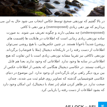
در بالا گفتیم که نوردهی صحیح توسط عکاس انتخاب می شود حال به این می
پردازیم که نور دهی زیادی (overexposed) و نور دهی نا کافی
(underexposed) چه معنایی دارند و چگونه تعریف می شوند. به صورت
ساده نوردهی زیادی زمانی است که اطلاعات در هایلایت ها (قسمت های
روشن) شدیداً ناخوانا هستند. در چنین عکس‌هایی، با هیچ روشی نمی‌توان
اطلاعات از دست رفته را در تاریکخانه دیجیتال (مثلا با فتوشاپ) برگرداند.
نوردهی ناکافی نیز تقریبا مشابه نوردهی زیادی است با این تفاوت که هیچ
اطلاعاتی در سایه ها وجود ندارد. اطلاعاتی که وجود ندارند بعدا هم قابل
دریافت نیستند. در عکاسی دیجیتال هنگامی که بخشی از اطلاعات عکس از
بین برود دیگر راهی برای بازگرداندن آن وجود ندارد. این موضوع در دنیای
عکاسی فتوشیمیایی گذشته که تصاویر روی فیلم ثبت می شدند، چندان
صحت ندارد. در ظاهر کردن فیلم (در تضاد با دیجیتال)، این امکان وجود دارد
که بشود اطلاعات از دست رفته را بازیابی کرد.
۴