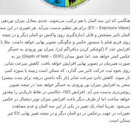
هنگامی که این سه المان با هم ترکیب می‌شوند، عددی معادل میزان نوردهی
(EV – Exposure Value) برای هر تنظیم بدست می‌آید. هر تغییری در این سه
المان تاثیر مشخص و قابل اندازه‌گیری روی واکنش دو المان دیگر و در نتیجه
روی فریم فیلم یا سنسور عکس و چگونگی تصویر نهایی خواهد داشت. مثلا با
افزایش عدد F (کوچکتر کردن دیافراگم لنز)، میزان نور ورودی به حسگر
عکس کمتر خواهد شد، اما عمق میدان (Depth of field – DOF) نیز به
صورت همزمان در تصویر نهایی افزایش خواهد یافت. کاهش سرعت شاتر،
روی نحوه ثبت حرکت تاثیر می گذارد، که ممکن است زمینه یا سوژه کمی
تار شوند. کاهش دادن سرعت شاتر (باز نگه داشتن دریچه برای مدت بیشتر)
منجر به افزایش میزان نور ورودی به حسگر خواهد شد؛ در نتیجه تصویر
روشن‌تری بدست می آید. افزایش ISO، عکاسی در نقاط تاریک‌تر را مقدور
خواهد ساخت اما از طرف دیگر باعث افزایش میزان نویز دیجیتال در عکس
می‌شود. تقریبا ایجاد یک تغییر در یکی از این سه المان و عدم مشاهده
تغییرات در جهت برعکس در دو المان دیگر و در نتیجه تغییر نهایی EV غیر
ممکن است.