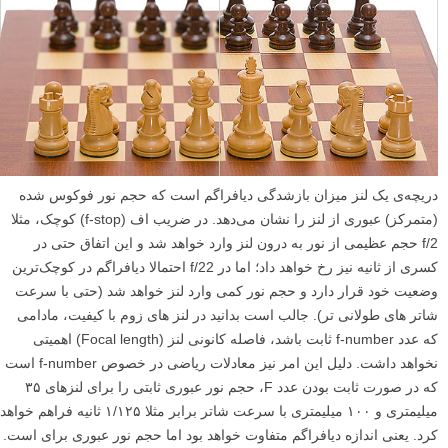
دریچه‌ی یک لنز میزان بازشدگی دیافراگم است که حجم نور فوکوس شده
(متمرکز) عبوری از لنز را نشان می‌دهد. در ضریب اف (f-stop) کوچک، مثلا
f/2 حجم عظیمی از نور به درون لنز وارد خواهد شد و این اتفاق حتی در
کسری از ثانیه نیز رخ خواهد داد؛ اما در f/22 احتمالا دیافراگم در کوچک‌ترین
وضعیت خود قرار دارد و حجم نور کمی وارد لنز خواهد شد (حتی با سرعت
شاتر های طولانی تر). جالب است بدانید در لنز های زوم با کیفیت، مادامی
که عدد f-number ثابت باشد، فاصله کانونی لنز (Focal length) اهمیتی
نخواهد داشت. دلیل این امر نیز معادلات ریاضی در خصوص f-number است
که در صورت ثابت بودن عدد F، حجم نور عبوری ثابتی را برای لنزهای ۳۵
میلیمتری و ۱۰۰ میلیمتری با سرعت شاتر برابر مثلا ۱/۱۲۵ ثانیه فراهم خواهد
کرد. یعنی اندازه دیافراگم متفاوت خواهد بود اما حجم نور عبوری برای است.