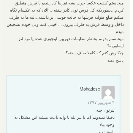
میخاستم کیفیت عکسا خوب بشه تقریبا کادربندیو با فرش منطبق
کردم…بطوریکه کل فرش توی کادر بیفته….الان که به عکسام نگاه
میکنم ضلع طولیه فرشها یه حالت قوسی بر داشته…لبه ها به طرف
داخل و وسط فرش به طرف بیرون … خیلی کمه ولی خودم تشخیص
میدم….
میخاستم بدونم بخاطر تنظیمات دوربین اینجوری شده یا نوع لنز
اینطوریه؟
چیکارش کنم که کاملا صاف بیفته؟
پاسخ دهید
Mohadese
۴ شهریور ۱۳۹۷
لنزتون چیه
دقیقا نمیدونم اما یا لنز تله یا واید باعث میشه این مشکل به
وجود بیاد
پاسخ دهید