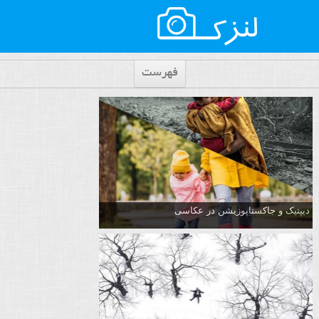
فهرست
دیپتیک و جاکستا‌پوزیشن در عکاسی