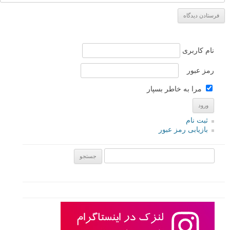
نام کاربری
رمز عبور
مرا به خاطر بسپار
ثبت نام
بازیابی رمز عبور
جستجو یرای: