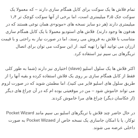
تمام فلاش ها یک سوکت برای کابل همگام سازی دارند – که معمولا یک
سوکت جک ۳٫۵ میلیمتری است، اما برخی از آنها سوکت کوچک تر ۱٫۴
میلیمتری دارند (هر دو سایز نسخه های «مونو»ی همان نوعی هستند که در
هدفون ها وجود دارند). فلاش های استودیو معمولا با یک کابل همگام سازی
متناسب با فلاش به فروش می رسند، اما در صورت نیاز به راحتی و با قیمت
ارزان می توانید آنها را تهیه کنید. از این سوکت می توان برای اتصال
تریگرهای بی سیم نیز استفاده کرد.
اکثر فلاش ها یک سلول اسلیو (slave) اختیاری نیز دارند (شما به طور کلی
فقط از کابل همگام سازی بر روی یک فلاش استفاده کرده و بقیه آنها را از
طریق سلول های اسلیو فایر می کنید)، اما مطمئن شوید که در صورت لزوم
می تواند خاموش شود – من در موقعیتی بوده ام که در آن چراغ های دیگر
(از عکاسان دیگر) چراغ های مرا خاموش کردند.
در حال حاضر چند فلاش با تریگرهای اسلیو بی سیم مانند Pocket Wizard
توکار، یا با امکان جاسازی یک نسخه خاص از Pocket Wizaed به صورت
داخلی عرضه می شوند.