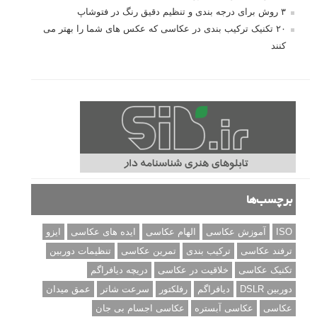
۳ روش برای درجه بندی و تنظیم دقیق رنگ در فتوشاپ
۲۰ تکنیک ترکیب بندی در عکاسی که عکس های شما را بهتر می
کنند
برچسب‌ها
ISO
آموزش عکاسی
الهام عکاسی
ایده های عکاسی
ایزو
ترفند عکاسی
ترکیب بندی
تمرین عکاسی
تنظیمات دوربین
تکنیک عکاسی
خلاقیت در عکاسی
دریچه دیافراگم
دوربین DSLR
دیافراگم
رفلکتور
سرعت شاتر
عمق میدان
عکاسی
عکاسی آبستره
عکاسی اجسام بی جان