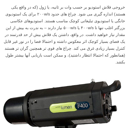
خروجی فلاش استودیو بر حسب وات بر ثانیه، یا ژول (که در واقع یکی
هستند) اندازه گیری می شود. چراغ های حدود ۲۰۰w/s برای یک استودیوی
خانگی یا استودیوی تبلیغاتی کوچک مناسب هستند. استودیوهای عکاسی
بزرگتر اغلب تنها تا ۴۰۰w/s یا ۵۰۰w/s نیاز دارند – به ندرت به بیش از این
مقدار نیاز خواهید داشت. در واقع، داشتن یک فلاش بیش از حد قدرتمند در
یک فضای بسیار کوچک اثر معکوس داشته و احتمالا فضا را در نور غیر قابل
کنترل بسیار زیادی غرق می کند. چراغ های قوی تر همچنین گران تر هستند
(همانطور که احتمالا انتظار داشتید)، و ممکن است بازیابی آنها بیشتر طول
بکشد.