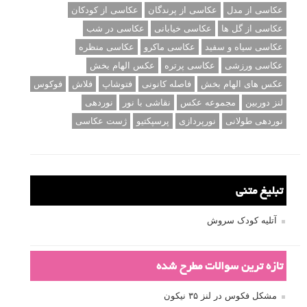
عکاسی از مدل
عکاسی از پرندگان
عکاسی از کودکان
عکاسی از گل ها
عکاسی خیابانی
عکاسی در شب
عکاسی سیاه و سفید
عکاسی ماکرو
عکاسی منظره
عکاسی ورزشی
عکاسی پرتره
عکس الهام بخش
عکس های الهام بخش
فاصله کانونی
فتوشاپ
فلاش
فوکوس
لنز دوربین
مجموعه عکس
نقاشی با نور
نوردهی
نوردهی طولانی
نورپردازی
پرسپکتیو
ژست عکاسی
تبلیغ متنی
آتلیه کودک سروش
تازه ترین سوالات مطرح شده
مشکل فکوس در لنز ۳۵ نیکون