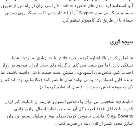
آنها استفاده کرد. مدل های خاص Elinchrom را می توان از راه دور از طریق
سیستم تریگر بی سیم Skyport آنها (با فشار دادن دکمه تریگر روی دوربین
شما)، یا از طریق یک کامپیوتر تنظیم کرد.
نتیجه گیری
همانطور که در بالا اشاره کردم، خرید فلاش تا حد زیادی به بودجه شما
بستگی دارد، اما من سعی می کنم از گزینه های خیلی ارزان موجود در بازار
اجتناب کنم. فلاش های استودیویی ممکن است قیمت بالایی داشته باشند، اما
عمدتا قابل اعتماد بوده و می توانند سال ها عمر کنند (عکاسانی بوده اند که از
یک مجموعه فلاش به مدت ۲۰ سال استفاده کرده اند).
«بایدهای» شخصی من برای یک فلاش استودیو عبارتند از: قابلیت کم کردن
قدرت تا حداقل ۱/۱۶ قدرت کل آن، مانت یا دهانه اتصال لوازم جانبی
Bowens نوع S، قابلیت خاموش کردن صدای بوق و سلول اسلیو، و زمان
شارژ مجدد کمتر از ۱٫۵ ثانیه در قدرت کامل.