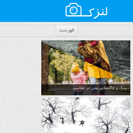
فهرست
دیپتیک و جاکستا‌پوزیشن در عکاسی