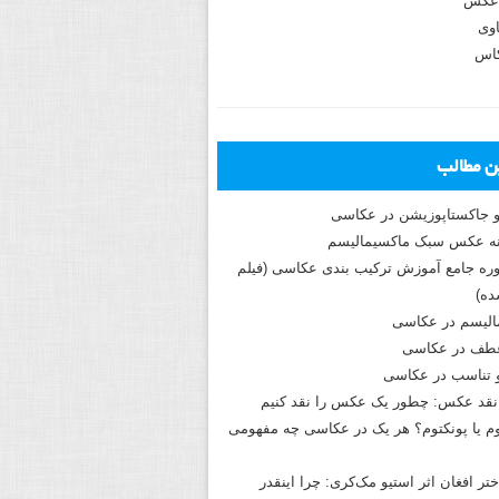
عکس
وی
کاس
ین مطالب
و جاکستا‌پوزیشن در عکاسی
دوره جامع آموزش ترکیب بندی عکاسی (فیلم
ه)
الیسم در عکاسی
طف در عکاسی
و تناسب در عکاسی
نقد عکس: چطور یک عکس را نقد کنیم
م یا پونکتوم؟ هر یک در عکاسی چه مفهومی
ختر افغان اثر استیو مک‌کری: چرا اینقدر