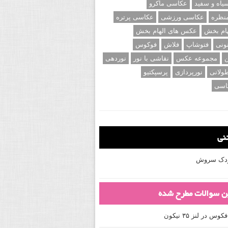
اه و سفید
عکاسی ماکرو
نظره
عکاسی ورزشی
عکاسی پرتره
ام بخش
عکس های الهام بخش
ونی
فتوشاپ
فلاش
فوکوس
ن
مجموعه عکس
نقاشی با نور
نوردهی
ولانی
نورپردازی
پرسپکتیو
اسی
تنی
کودک سروش
ین سوالات مطرح شده
 در لنز ۳۵ نیکون