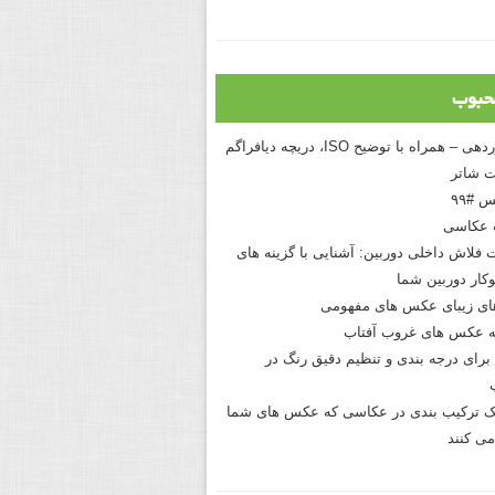
حبوب
درک نوردهی – همراه با توضیح ISO، دریچه دیافراگم
 شاتر
 #۹۹
 عکاسی
 فلاش داخلی دوربین: آشنایی با گزینه های
کار دوربین شما
های زیبای عکس های مفهومی
 عکس های غروب آفتاب
برای درجه بندی و تنظیم دقیق رنگ در
نیک ترکیب بندی در عکاسی که عکس های شما
می کنند