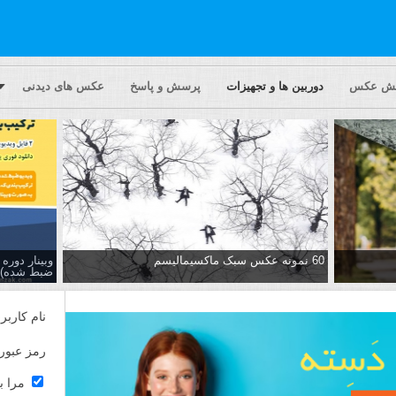
یش عکس
دوربین ها و تجهیزات
پرسش و پاسخ
عکس های دیدنی
60 نمونه عکس سبک ماکسیمالیسم
وبینار دور
ضبط شده)
نام کاربر
رمز عبور
مرا ب