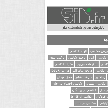
ها
وزش عکاسی
الهام عکاسی
 عکاسی
ایزو
ترفند عکاسی
ترکیب بندی
کاسی
تنظیمات دوربین
تکنیک عکاسی
ر عکاسی
دریچه دیافراگم
دوربین DSLR
رفلکتور
سرعت شاتر
عمق میدان
عکاسی آبستره
عکاسی اجسام بی جان
 مدل
عکاسی از پرندگان
 کودکان
عکاسی از گل ها
ابانی
عکاسی در شب