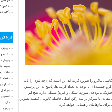
فروش 
عکس‌کا
نگاه ع
تازه تر
دیپتیک 
۶۰ نمونه عکس سبک ماکسیمالیسم
وبینار 
ضبط شد
ماکسیم
نقطه ع
اسی ماکرو را شروع کرده اند این است که «چه لنزی را باید
اندازه 
کرو چیست؟». با توجه به تعداد گزینه ها، پاسخ به این پرسش
مراحل 
فیزیکی، بودجه، سوژه، سبک، و غیره) بستگی دارد. هیچ لنز
استودیو
ین مقاله، با تمرکز بر سه رکن اصلی فاصله کانونی، کیفیت تصویر،
دارند
رای نیازهایتان راهنمایی خواهد کرد.
پرتره د