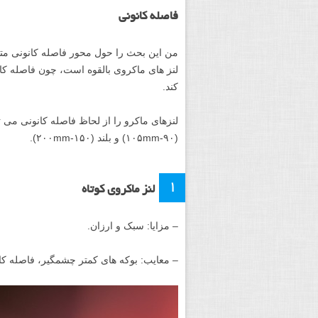
فاصله کانونی
من این بحث را حول محور فاصله کانونی متم
لنز های ماکروی بالقوه است، چون فاصله کا
کند.
(۹۰-۱۰۵mm) و بلند (۱۵۰-۲۰۰mm).
1
لنز ماکروی کوتاه
– مزایا: سبک و ارزان.
– معایب: بوکه های کمتر چشمگیر، فاصله ک