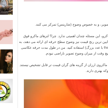
تصویر، و به خصوص وضوح (شارپنس) تمرکز می کنند.
و، این مسئله چندان اهمیتی ندارد. چرا؟ لنزهای ماکرو فوق
ایین ترین رنج قیمت نیز وضوح سطح حرفه ای ارائه می دهند، به
خصوص زمانی که از یک دیافراگم بسته (f/stop با عدد بزرگ) استفاده کنید. من در طول مدت حرفه عکاسی
 هیچ وقت از میزان وضوح تصویر ناراضی نبودم.
 ماکروی ارزان از گزینه های گران قیمت تر قابل تشخیص نیستند.
ه بهتری دارند.