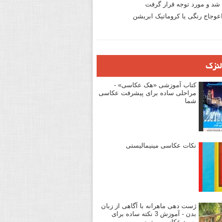
د و مورد توجه قرار گرفت
وجاج رنگی یا کروماتیک ابریشن
لنزک
کتاب آموزشی «هک عکاسی» -
مراحلی ساده برای پیشرفت عکاسی
شما
نکات عکاسی مینیمالیستی
ژست دهی ماهرانه با آگاهی از زبان
بدن - آموزش 3 نکته ساده برای
بهبود عکاسی پرتره