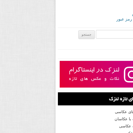
 رمز عبور
ی:
 تازه لنزک
های عکاسی
با عکاسان
 عکاسی