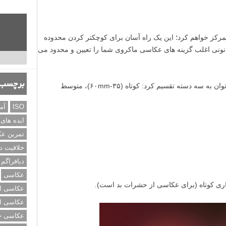
رکز خواهم کرد؛ این یک راه آسان برای کوچکتر کردن محدوده
نونی اغلب گزینه های عکاسی ماکروی شما را تعیین و محدود می
برچسب‌
لنزهای ماکرو را از لحاظ فاصله کانونی می توان به سه دسته تقسیم کرد: کوتاه (۳۵-۶۰mm)، متوسط
ISO
آم
ایده های
تمرین ع
خلاقیت د
دیافراگم
عکاسی
اری کوتاه (برای عکاسی از حشرات بد است).
عکاسی از
عکاسی از
عکاسی خی