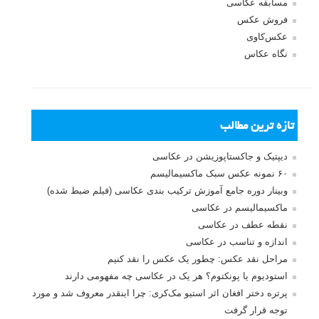
مسابقه عکاسی
فروش عکس
عکس‌کاوی
نگاه عکاس
تازه ترین مطالب
دیپتیک و جاکستا‌پوزیشن در عکاسی
۶۰ نمونه عکس سبک ماکسیمالیسم
وبینار دوره جامع آموزش ترکیب بندی عکاسی (فیلم ضبط شده)
ماکسیمالیسم در عکاسی
نقطه عطف در عکاسی
اندازه و تناسب در عکاسی
مراحل نقد عکس: چطور یک عکس را نقد کنیم
استودیوم یا پونکتوم؟ هر یک در عکاسی چه مفهومی دارند
پرتره دختر افغان اثر استیو مک‌کری: چرا اینقدر معروف شد و مورد
توجه قرار گرفت