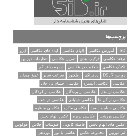
برچسب‌ها
ISO
آموزش عکاسی
الهام عکاسی
ایده های عکاسی
ایزو
ترفند عکاسی
ترکیب بندی
تمرین عکاسی
تنظیمات دوربین
تکنیک عکاسی
خلاقیت در عکاسی
دریچه دیافراگم
دوربین DSLR
دیافراگم
رفلکتور
سرعت شاتر
عمق میدان
عکاسی
عکاسی آبستره
عکاسی اجسام بی جان
عکاسی از مدل
عکاسی از پرندگان
عکاسی از کودکان
عکاسی از گل ها
عکاسی خیابانی
عکاسی در شب
عکاسی سیاه و سفید
عکاسی ماکرو
عکاسی منظره
عکاسی ورزشی
عکاسی پرتره
عکس الهام بخش
عکس های الهام بخش
فاصله کانونی
فتوشاپ
فلاش
فوکوس
لنز دوربین
مجموعه عکس
نقاشی با نور
نوردهی