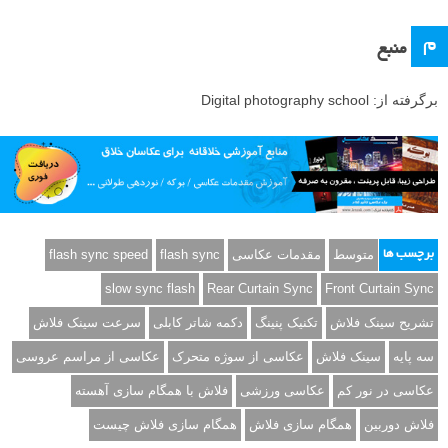
م
منبع
برگرفته از: Digital photography school
متوسط
مقدمات عکاسی
flash sync
flash sync speed
برچسب ها
slow sync flash
Rear Curtain Sync
Front Curtain Sync
تشریح سینک فلاش
تکنیک پنینگ
دکمه شاتر کابلی
سرعت سینک فلاش
سه پایه
سینک فلاش
عکاسی از سوژه متحرک
عکاسی از مراسم عروسی
عکاسی در نور کم
عکاسی ورزشی
فلاش با همگام سازی آهسته
فلاش دوربین
همگام سازی فلاش
همگام سازی فلاش چیست