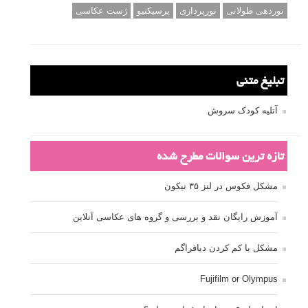
نوردهی طولانی
نورپردازی
پرسپکتیو
ژست عکاسی
تبلیغ متنی
آتلیه کودک سروش
تازه ترین سوالات مطرح شده
مشکل فکوس در لنز ۳۵ نیکون
آموزش رایگان نقد و بررسی و گروه های عکاسی آنلاین
مشکل با کم کردن دیافراگم
Fujifilm or Olympus