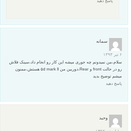
پاسخ دهید
سمانه
۶ تیر ۱۳۹۳
سلام،من نمیدونم چه جورى میشه این کار رو انجام داد،سینک فلاش
رو در حالت front و Rear،دوربین من ۵d mark ll هستش،ممنون
میشم توضیح بدید
پاسخ دهید
وحید
۱۰ اسفند ۱۳۹۲