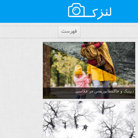
فهرست
دیپتیک و جاکستا‌پوزیشن در عکاسی