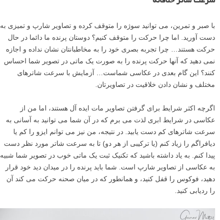
سرعت شاتر خلاقانه
با صبر و تمرین، می توانید سوژه را متوقف کرده و تصاویر شارپ و تمیزی به
دست آورید. اما چرا حرکت را متوقف کنیم؟ دوستان پرنده ما دائما در حال
حرکت هستند… چرا تجربه بصری خود را به مخاطبانتان نشان نداده و اجازه
نمی دهید که آنها حرکت پرنده را به صورت یک ماتی در تصویر شما احساس
کنند؟ این گام بعدی در عکاسی شماست… آزمایش با سرعت شاترهای
مختلف و نشان دادن خلاقیت در تصاویرتان.
اگرچه اکثر شرایط برای گرفتن تصاویر مات ایده آل هستند، اما من از
عکاسی در شرایط ابری لذت می برم که در آن شما می توانید به آسانی به
سرعت شاترهای کم دست یابید. در نتیجه، من نیز می توانم ایزو را کم یا
دیافراگم را زیاد کنم (یا ترکیبی از هر دو) تا به سرعت شاتر مورد نظر دست
پیدا کنم. به یاد داشته باشید که تکنیک ثبت یک ماتی خوب در تصویر شما شبیه
به عکاسی از تصاویر شارپ است. شما باید پرنده را در میدان دید خود قرار
دهید، فوکوس را قفل کنید، و همانطور که در میان صحنه حرکت می کند آن
را ردیابی کنید.