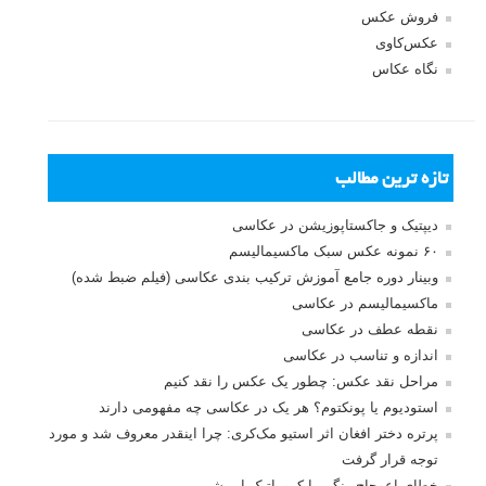
فروش عکس
عکس‌کاوی
نگاه عکاس
تازه ترین مطالب
دیپتیک و جاکستا‌پوزیشن در عکاسی
۶۰ نمونه عکس سبک ماکسیمالیسم
وبینار دوره جامع آموزش ترکیب بندی عکاسی (فیلم ضبط شده)
ماکسیمالیسم در عکاسی
نقطه عطف در عکاسی
اندازه و تناسب در عکاسی
مراحل نقد عکس: چطور یک عکس را نقد کنیم
استودیوم یا پونکتوم؟ هر یک در عکاسی چه مفهومی دارند
پرتره دختر افغان اثر استیو مک‌کری: چرا اینقدر معروف شد و مورد
توجه قرار گرفت
خطای اعوجاج رنگی یا کروماتیک ابریشن