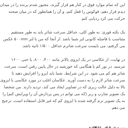
این که تمام موارد فوق در کنار هم قرار گیرند، مجبور شدم پرنده را در میدان
دیدم قرار دهم، فوکوس را قفل کنم، و آن را همانطور که در میان صحنه
حرکت می کرد ردیابی کنم.
یک نکته فوری: به طور کلی، حداقل سرعت شاتر باید به طور مستقیم
متناسب با فاصله کانونی لنز شما باشد. از آنجا که من با لنز ۵۰۰mm عکس
می گرفتم، می بایست سرعت شاترم حداقل ۱/۵۰۰ ثانیه باشد.
در نهایت، از عکاسی در یک ایزوی بالاتر مانند ۴۰۰، ۸۰۰، یا حتی ۱۶۰۰
نترسید. در نور کم یا هنگامی که خورشید در حال پایین رفتن است، سرعت
شاتر هم کم می شود. در این شرایط، شما باید ایزو را افزایش دهید تا
سرعت شاتر لازم را به دست آورید. عکاسان اغلب در مورد عکاسی با ایزوی
بالا به دلیل حالت زبری که در تصاویر ایجاد می کند، تردید دارند. من شخصا
یک تصویر شارپ و زبر (که می توانم در پس پردازش آن را ویرایش کنم) را
به یک تصویر نرم گرفته شده با ایزوی کم که غیر قابل استفاده است، ترجیح
می دهم.