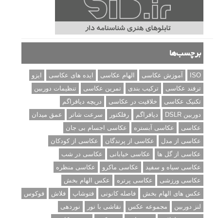
برچسب‌ها
ISO
آموزش عکاسی
الهام عکاسی
ایده های عکاسی
ایزو
ترفند عکاسی
ترکیب بندی
تمرین عکاسی
تنظیمات دوربین
تکنیک عکاسی
خلاقیت در عکاسی
دریچه دیافراگم
دوربین DSLR
دیافراگم
رفلکتور
سرعت شاتر
عمق میدان
عکاسی
عکاسی آبستره
عکاسی اجسام بی جان
عکاسی از مدل
عکاسی از پرندگان
عکاسی از کودکان
عکاسی از گل ها
عکاسی خیابانی
عکاسی در شب
عکاسی سیاه و سفید
عکاسی ماکرو
عکاسی منظره
عکاسی ورزشی
عکاسی پرتره
عکس الهام بخش
عکس های الهام بخش
فاصله کانونی
فتوشاپ
فلاش
فوکوس
لنز دوربین
مجموعه عکس
نقاشی با نور
نوردهی