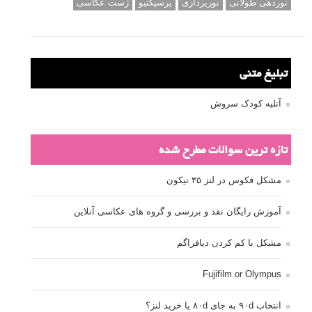
نوردهی طولانی
نورپردازی
پرسپکتیو
ژست عکاسی
تبلیغ متنی
آتلیه کودک سروش
تازه ترین سوالات مطرح شده
مشکل فکوس در لنز ۳۵ نیکون
آموزش رایگان نقد و بررسی و گروه های عکاسی آنلاین
مشکل با کم کردن دیافراگم
Fujifilm or Olympus
انتخاب ۹۰d به جای ۸۰d یا خرید لنز؟