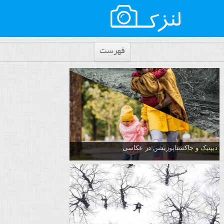
فهرست
دیپتیک و جاکستا‌پوزیشن در عکاسی