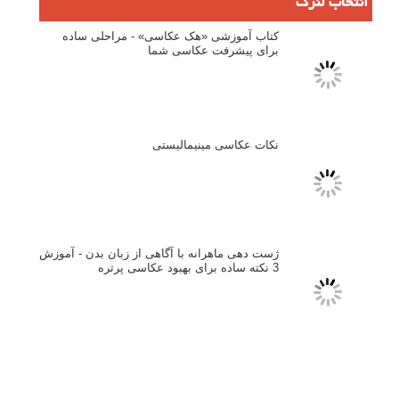
تازه ترین مطالب
دیپتیک و جاکستا‌پوزیشن در عکاسی
۶۰ نمونه عکس سبک ماکسیمالیسم
وبینار دوره جامع آموزش ترکیب بندی عکاسی (فیلم ضبط شده)
ماکسیمالیسم در عکاسی
نقطه عطف در عکاسی
اندازه و تناسب در عکاسی
مراحل نقد عکس: چطور یک عکس را نقد کنیم
استودیوم یا پونکتوم؟ هر یک در عکاسی چه مفهومی دارند
پرتره دختر افغان اثر استیو مک‌کری: چرا اینقدر معروف شد و مورد
توجه قرار گرفت
خطای اعوجاج رنگی یا کروماتیک ابریشن