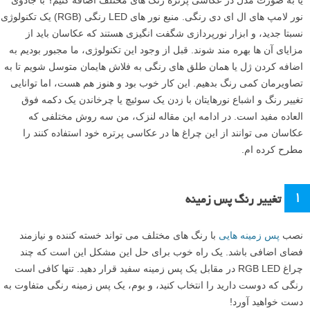
یا به صورت مدل در عکاسی پرتره رنگ های مختلف اضافه کنیم؟ با جادوی
نور لامپ های ال ای دی رنگی. منبع نور های LED رنگی (RGB) یک تکنولوژی
نسبتا جدید، و ابزار نورپردازی شگفت انگیزی هستند که عکاسان باید از
مزایای آن ها بهره مند شوند. قبل از وجود این تکنولوژی، ما مجبور بودیم به
اضافه کردن ژل یا همان طلق های رنگی به فلاش هایمان متوسل شویم تا به
تصاویرمان کمی رنگ بدهیم. این کار خوب بود و هنوز هم هست، اما توانایی
تغییر رنگ و اشباع نورهایتان با زدن یک سوئیچ یا چرخاندن یک دکمه فوق
العاده مفید است. در ادامه این مقاله لنزک، من سه روش مختلفی که
عکاسان می توانند از این چراغ ها در عکاسی پرتره خود استفاده کنند را
مطرح کرده ام.
۱
تغییر رنگ پس زمینه
نصب
پس زمینه هایی
با رنگ های مختلف می تواند خسته کننده و نیازمند
فضای اضافی باشد. یک راه خوب برای حل این مشکل این است که چند
چراغ RGB LED در مقابل یک پس زمینه سفید قرار دهید. تنها کافی است
رنگی که دوست دارید را انتخاب کنید، و بوم، یک پس زمینه رنگی متفاوت به
دست خواهید آورد!