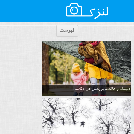
فهرست
دیپتیک و جاکستا‌پوزیشن در عکاسی