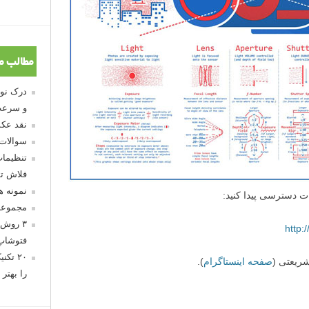
مطالب م
همین جزئیات کوچک است که این شبیه ساز دوربین DSLR را از بقیه جدا می کند و واقعا باید احسنت بگوییم
و سرعت
ور محیط را کنترل کنید، بلکه تغییر دادن اسلایدر های مختلف، به
نقد عکس
 می شوند. چیزهایی مانند نویز، عمق میدان و باز و بسته شدن
سوالات
در بخش مربوط به خودشان قابل رویت هستند.
تنظیمات
فلاش تو
نمونه 
مجموعه
۳ روش 
فتوشاپ
۲۰ تک
را بهتر 