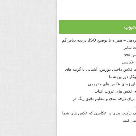
حبوب
درک نوردهی – همراه با توضیح ISO، دریچه دیافراگم
 شاتر
 #۹۹
 عکاسی
 فلاش داخلی دوربین: آشنایی با گزینه های
کار دوربین شما
های زیبای عکس های مفهومی
 عکس های غروب آفتاب
برای درجه بندی و تنظیم دقیق رنگ در
نیک ترکیب بندی در عکاسی که عکس های شما
می کنند