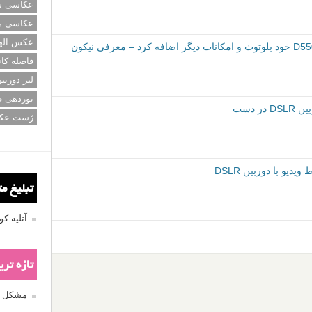
عکاسی سی
عکاسی م
عکس اله
فاصله کان
لنز دوربی
نوردهی ط
ژست عک
ی
دوربین DSLR
شبیه ساز دوربین
مد نوردهی دستی
تبلیغ م
آتلیه 
تازه تر
مشکل فکوس