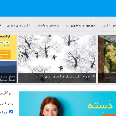
یش عکس
دوربین ها و تجهیزات
پرسش و پاسخ
عکس های دیدنی
60 نمونه عکس سبک ماکسیمالیسم
وبینار دور
ضبط شده)
نام کاربر
رمز عبور
مرا ب