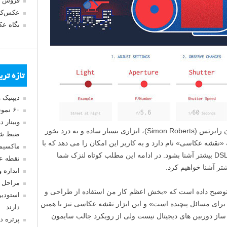
فروش 
عکس‌کا
نگاه ع
تازه تر
دیپتیک 
۶۰ نمونه عکس سبک ماکسیمالیسم
وبینار 
یک طراح و تصویرگر انگلیسی به نام سایمون رابرتس (Simon Roberts)، ابزاری بسیار ساده و به درد بخور
ضبط شد
قشه عکاسی» نام دارد و به کاربر این امکان را می دهد که با
ماکسیم
تنظیمات مُد دستی (Manual) دوربین های DSLR بیشتر آشنا بشود. در ادامه این مطلب کوتاه لنزک شما
نقطه ع
اندازه 
مراحل 
وضیح داده است که «بخش اعظم کار من استفاده از طراحی و
استودیو
ای مسائل پیچیده است» و این ابزار نقشه عکاسی نیز با همین
دارند
یه ساز دوربین های دیجیتال نیست ولی از رویکرد جالب سایمون
پرتره د