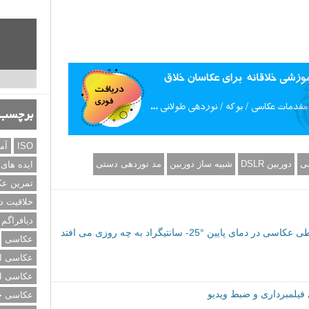
برچسب‌
ISO
آم
ایده های
ات دسترسی پیدا کنید:
تمرین ع
http:
خلاقیت د
دیافراگم
شریعتی (
صفحه اینستاگرام
).
عکاسی
عکاسی از
عکاسی از
عکاسی خی