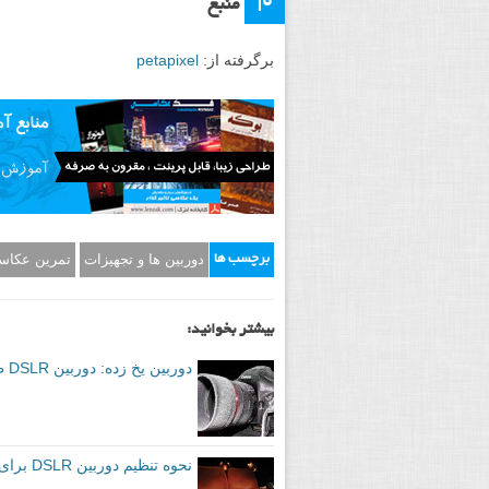
از طریق این لینک میتوانید به تمام این امکان
//photography-mapped.com/interact.html
سپاس ویژه از مترجم میهمان: آقای سامان 
م
منبع