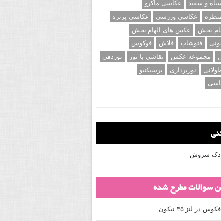
اه و سفید
عکاسی ماکرو
نظره
عکاسی ورزشی
عکاسی پرتره
ام بخش
عکس های الهام بخش
ونی
فتوشاپ
فلاش
فوکوس
ن
مجموعه عکس
نقاشی با نور
نوردهی
ولانی
نورپردازی
پرسپکتیو
اسی
تنی
کودک سروش
ین سوالات مطرح شده
 در لنز ۳۵ نیکون