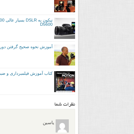
برگرفته از:
petapixel
دوربین ها و تجهیزات
تمرین عکاس
برچسب ها
بیشتر بخوانید:
دوربین یخ زده: دوربین DSLR طی عکاسی در دمای پایین °25- سانتیگراد به چه روزی می افتد
نحوه تنظیم دوربین DSLR برای فیلمبرداری و ضبط ویدیو