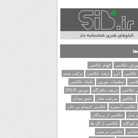
ها
وزش عکاسی
الهام عکاسی
 عکاسی
ایزو
ترفند عکاسی
ترکیب بندی
کاسی
تنظیمات دوربین
تکنیک عکاسی
ر عکاسی
دریچه دیافراگم
دوربین DSLR
رفلکتور
سرعت شاتر
عمق میدان
عکاسی آبستره
عکاسی اجسام بی جان
 مدل
عکاسی از پرندگان
 کودکان
عکاسی از گل ها
ابانی
عکاسی در شب