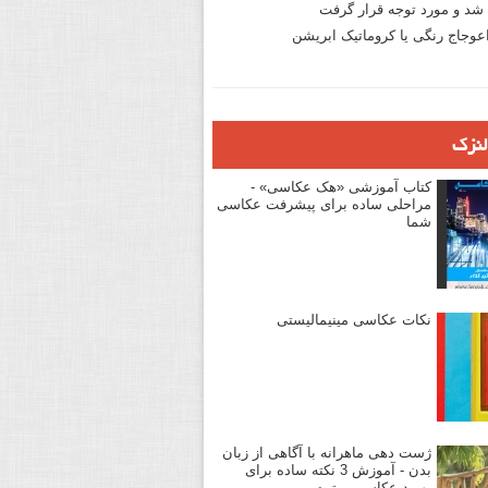
د و مورد توجه قرار گرفت
وجاج رنگی یا کروماتیک ابریشن
لنزک
کتاب آموزشی «هک عکاسی» -
مراحلی ساده برای پیشرفت عکاسی
شما
نکات عکاسی مینیمالیستی
ژست دهی ماهرانه با آگاهی از زبان
بدن - آموزش 3 نکته ساده برای
بهبود عکاسی پرتره