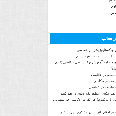
عکس
وی
کاس
ین مطالب
و جاکستا‌پوزیشن در عکاسی
دوره جامع آموزش ترکیب بندی عکاسی (فیلم
ه)
الیسم در عکاسی
طف در عکاسی
و تناسب در عکاسی
نقد عکس: چطور یک عکس را نقد کنیم
م یا پونکتوم؟ هر یک در عکاسی چه مفهومی
ختر افغان اثر استیو مک‌کری: چرا اینقدر