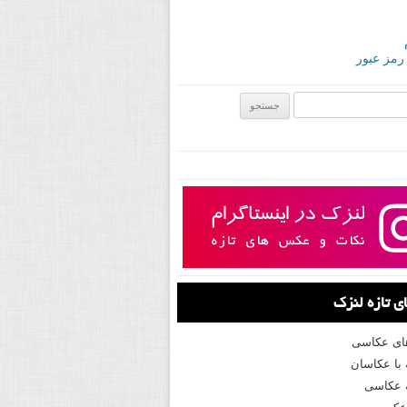
 رمز عبور
ی:
 تازه لنزک
های عکاسی
با عکاسان
 عکاسی