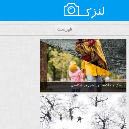
فهرست
دیپتیک و جاکستا‌پوزیشن در عکاسی