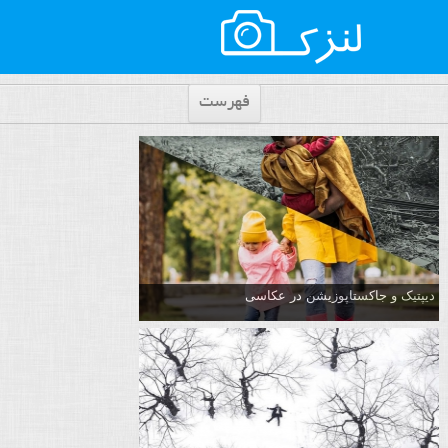
فهرست
دیپتیک و جاکستا‌پوزیشن در عکاسی