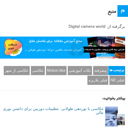
م
منبع
برگرفته از: Digital camera world
پیشرفته
نکات آموزشی
Motion blur
عکاسی
عکاسی از شهر
برچسب ها
فیلتر ND
فیلتر پلاریزه
بیشتر بخوانید:
عکاسی با نوردهی طولانی: تنظیمات دوربین برای داشتن نوری
عالی