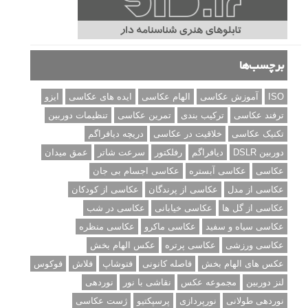
برچسب‌ها
ISO
آموزش عکاسی
الهام عکاسی
ایده های عکاسی
ایزو
ترفند عکاسی
ترکیب بندی
تمرین عکاسی
تنظیمات دوربین
تکنیک عکاسی
خلاقیت در عکاسی
دریچه دیافراگم
دوربین DSLR
دیافراگم
رفلکتور
سرعت شاتر
عمق میدان
عکاسی
عکاسی آبستره
عکاسی اجسام بی جان
عکاسی از مدل
عکاسی از پرندگان
عکاسی از کودکان
عکاسی از گل ها
عکاسی خیابانی
عکاسی در شب
عکاسی سیاه و سفید
عکاسی ماکرو
عکاسی منظره
عکاسی ورزشی
عکاسی پرتره
عکس الهام بخش
عکس های الهام بخش
فاصله کانونی
فتوشاپ
فلاش
فوکوس
لنز دوربین
مجموعه عکس
نقاشی با نور
نوردهی
نوردهی طولانی
نورپردازی
پرسپکتیو
ژست عکاسی