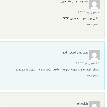
محمد امین شرفی
۷ شهریور ۱۳۹۴
عالی بود متن . ممنون ❤❤
پاسخ دهید
همایون اصغرزاده
۲۵ شهریور ۱۳۹۳
بسیار اموزنده و مهیج بووود . واقعا لذت بردم . بینهایت ممنونم
پاسخ دهید
eliaskh