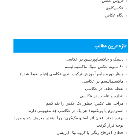
فروش عکس
عکس‌کاوی
نگاه عکاس
تازه ترین مطالب
دیپتیک و جاکستا‌پوزیشن در عکاسی
۶۰ نمونه عکس سبک ماکسیمالیسم
وبینار دوره جامع آموزش ترکیب بندی عکاسی (فیلم ضبط شده)
ماکسیمالیسم در عکاسی
نقطه عطف در عکاسی
اندازه و تناسب در عکاسی
مراحل نقد عکس: چطور یک عکس را نقد کنیم
استودیوم یا پونکتوم؟ هر یک در عکاسی چه مفهومی دارند
پرتره دختر افغان اثر استیو مک‌کری: چرا اینقدر معروف شد و مورد
توجه قرار گرفت
خطای اعوجاج رنگی یا کروماتیک ابریشن