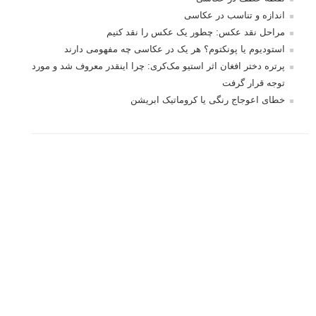
تازه ترین مطالب
دیپتیک و جاکستا‌پوزیشن در عکاسی
۶۰ نمونه عکس سبک ماکسیمالیسم
وبینار دوره جامع آموزش ترکیب بندی عکاسی (فیلم ضبط شده)
ماکسیمالیسم در عکاسی
نقطه عطف در عکاسی
اندازه و تناسب در عکاسی
مراحل نقد عکس: چطور یک عکس را نقد کنیم
استودیوم یا پونکتوم؟ هر یک در عکاسی چه مفهومی دارند
پرتره دختر افغان اثر استیو مک‌کری: چرا اینقدر معروف شد و مورد
توجه قرار گرفت
خطای اعوجاج رنگی یا کروماتیک ابریشن