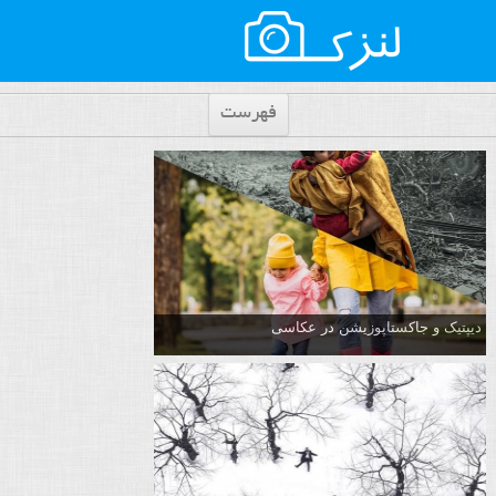
فهرست
دیپتیک و جاکستا‌پوزیشن در عکاسی