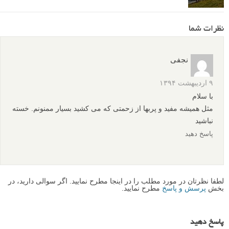
عکس های پرتره الهام بخش: همه اش به چشم ها خلاصه می
شود
پرتره‌های سورئال : عکاسی الهام گرفته از خودنگاره Dali
پروژه عکاسی سلف پرتره در فضای باز: راه رفتن در خواب
نظرات شما
نجفی
۹ اردیبهشت ۱۳۹۴
با سلام
مثل همیشه مفید و پربها از زحمتی که می کشید بسیار ممنونم. خسته