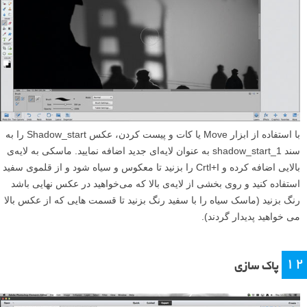
۲۲+ و Black را بر ۱۴- تنظیم نمایید. هر زمان که از نتیجه‌ی تغییرات راضی
بودید بر Select All کلیک کرده و سپس Open Image را انتخاب کنید تا هر دو
عکس در محیط ویرایش Elements Expert باز شود.
۱۱
ترکیب کردن عکس‌ها
با استفاده از ابزار Move یا کات و پیست کردن، عکس Shadow_start را به