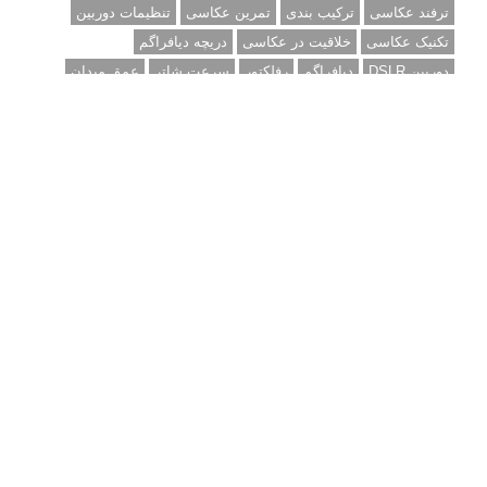
ترفند عکاسی
ترکیب بندی
تمرین عکاسی
تنظیمات دوربین
تکنیک عکاسی
خلاقیت در عکاسی
دریچه دیافراگم
دوربین DSLR
دیافراگم
رفلکتور
سرعت شاتر
عمق میدان
عکاسی
عکاسی آبستره
عکاسی اجسام بی جان
عکاسی از مدل
عکاسی از پرندگان
عکاسی از کودکان
عکاسی از گل ها
عکاسی خیابانی
عکاسی در شب
عکاسی سیاه و سفید
عکاسی ماکرو
عکاسی منظره
عکاسی ورزشی
عکاسی پرتره
عکس الهام بخش
عکس های الهام بخش
فاصله کانونی
فتوشاپ
فلاش
فوکوس
لنز دوربین
مجموعه عکس
نقاشی با نور
نوردهی
نوردهی طولانی
نورپردازی
پرسپکتیو
ژست عکاسی
تبلیغ متنی
آتلیه کودک سروش