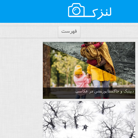
فهرست
دیپتیک و جاکستا‌پوزیشن در عکاسی