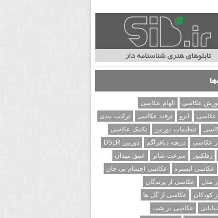
ها
وزش عکاسی
الهام عکاسی
 عکاسی
ایزو
ترفند عکاسی
ترکیب بندی
کاسی
تنظیمات دوربین
تکنیک عکاسی
ر عکاسی
دریچه دیافراگم
دوربین DSLR
رفلکتور
سرعت شاتر
عمق میدان
عکاسی آبستره
عکاسی اجسام بی جان
 مدل
عکاسی از پرندگان
 کودکان
عکاسی از گل ها
ابانی
عکاسی در شب