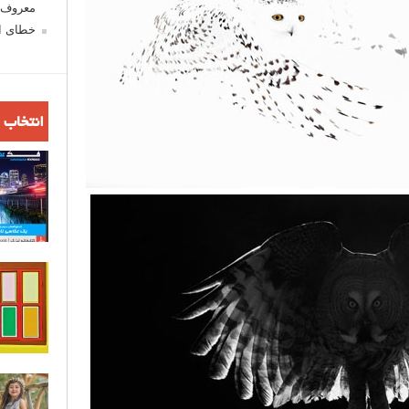
معروف ش
خطای اع
انتخاب 