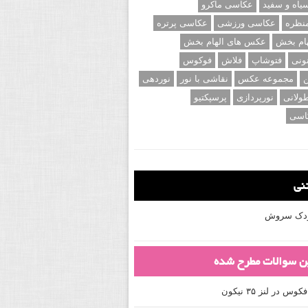
اه و سفید
عکاسی ماکرو
نظره
عکاسی ورزشی
عکاسی پرتره
ام بخش
عکس های الهام بخش
ونی
فتوشاپ
فلاش
فوکوس
ن
مجموعه عکس
نقاشی با نور
نوردهی
ولانی
نورپردازی
پرسپکتیو
اسی
تنی
کودک سروش
ین سوالات مطرح شده
 در لنز ۳۵ نیکون