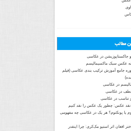
عکس
وی
کاس
ین مطالب
و جاکستا‌پوزیشن در عکاسی
دوره جامع آموزش ترکیب بندی عکاسی (فیلم
ه)
الیسم در عکاسی
طف در عکاسی
و تناسب در عکاسی
نقد عکس: چطور یک عکس را نقد کنیم
م یا پونکتوم؟ هر یک در عکاسی چه مفهومی
ختر افغان اثر استیو مک‌کری: چرا اینقدر