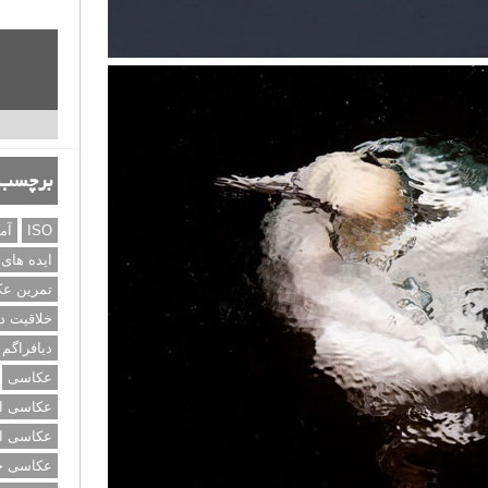
برچسب‌
ISO
آم
ایده های
تمرین ع
خلاقیت د
دیافراگم
عکاسی
عکاسی از
عکاسی از
عکاسی خی