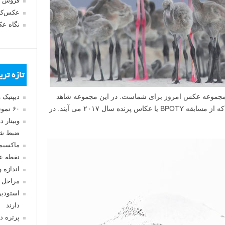
فروش 
عکس‌کا
نگاه ع
تازه تر
د، مجموعه عکس امروز برای شماست. در این مجموعه شاهد
دیپتیک 
شماری از بهترین عکس های پرندگان هستید که از مسابقه BPOTY یا عکاس پرنده سال ۲۰۱۷ می آیند. در
۶۰ نمونه عکس سبک ماکسیمالیسم
وبینار 
ضبط شد
ماکسیم
نقطه ع
اندازه 
مراحل 
استودیو
دارند
پرتره د