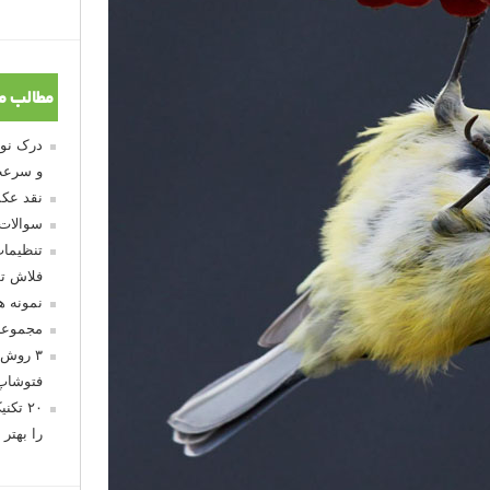
مطالب م
و سرعت
نقد عکس
سوالات
تنظیمات
فلاش تو
نمونه 
مجموعه
۳ روش 
فتوشاپ
۲۰ تک
را بهتر 