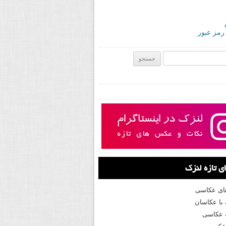
 رمز عبور
ی:
 تازه لنزک
های عکاسی
با عکاسان
 عکاسی