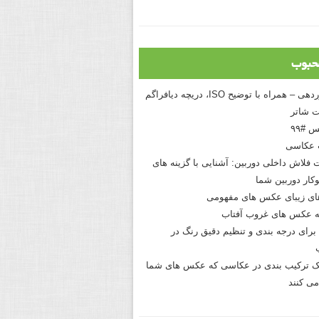
حبوب
درک نوردهی – همراه با توضیح ISO، دریچه دیافراگم
 شاتر
 #۹۹
 عکاسی
 فلاش داخلی دوربین: آشنایی با گزینه های
کار دوربین شما
های زیبای عکس های مفهومی
 عکس های غروب آفتاب
برای درجه بندی و تنظیم دقیق رنگ در
نیک ترکیب بندی در عکاسی که عکس های شما
می کنند