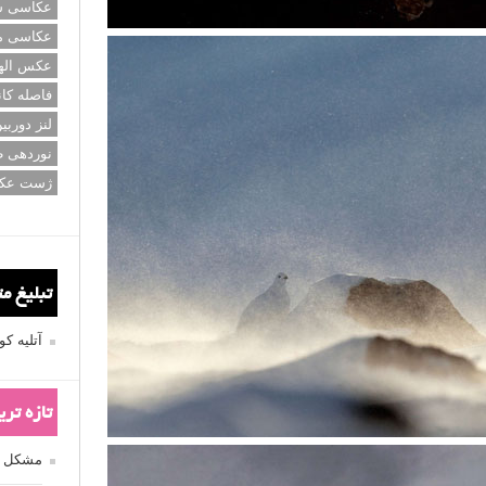
عکاسی سی
عکاسی م
عکس اله
فاصله کان
لنز دوربی
نوردهی ط
ژست عک
تبلیغ م
آتلیه 
تازه تر
مشکل فکوس