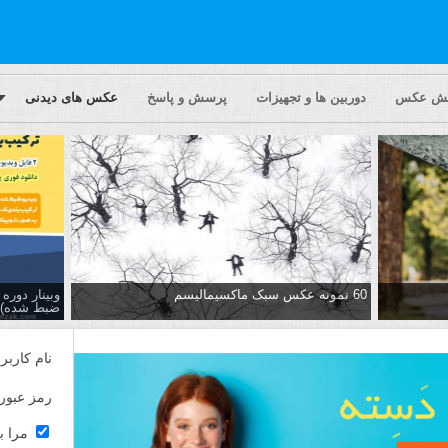
یش عکس
دوربین ها و تجهیزات
پرسش و پاسخ
عکس های دیدنی
60 نمونه عکس سبک ماکسیمالیسم
وبینار دور
ضبط شده)
نام کاربر
رمز عبور
مرا ب