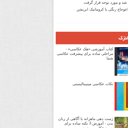
د و مورد توجه قرار گرفت
وجاج رنگی یا کروماتیک ابریشن
لنزک
کتاب آموزشی «هک عکاسی» -
مراحلی ساده برای پیشرفت عکاسی
شما
نکات عکاسی مینیمالیستی
ژست دهی ماهرانه با آگاهی از زبان
بدن - آموزش 3 نکته ساده برای
بهبود عکاسی پرتره