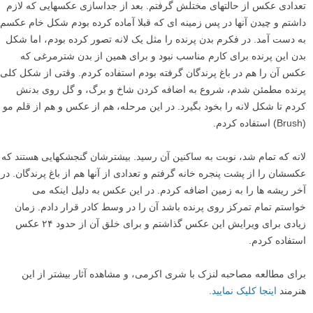
تعدادى عکس از حالتهاى مختلش گرفتم. بعد از جداسازى عکسهایى که لازم
داشتم و چیدن آنها در پس زمینه اى که قبلا آماده کرده بودم شکل خام عکسم
به دست آمد. در فکرم بدن پرنده را مثل یک لانه تصور کرده بودم، اما شکل
بدن این پرنده براى کارم مناسب نبود و براى همین از بدن شترمرغى که
عکس آن را هم در باغ پرندگان گرفته بودم استفاده کردم. وقتى از شکل کلى
پرنده مطمئن شدم، شروع به اضافه کردن شاخ و برگ، و گل روى بدنش
کردم تا شکل لانه را بخود بگیرد. در این مرحله، هم از عکس و هم از قلم مو
(Brush) استفاده کردم.
لانه که تمام شد، نوبت به ساکنین آن رسید. بیشترشان گنجشکهایى هستند که
عکسشان را از پشت پنجره خانه گرفتم و تعدادى از آنها هم از باغ پرندگان. در
آخر ریشه ها را به زمین اضافه کردم. در این عکس به دلیل اینکه مى
خواستم تمام تمرکز روى پرنده باشد آن را در وسط کادر قرار دادم. زمان
زیادى براى ویرایش این عکس گذاشتم و براى خلق آن از حدود ٢۴ عکس
استفاده کردم.
برای مطالعه مصاحبه لنزک با شری اکرمی، و مشاهده آثار بیشتر از این
هنرمند
اینجا کلیک نمایید
.