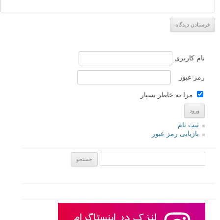
نام کاربری
رمز عبور
مرا به خاطر بسپار
ثبت نام
بازیابی رمز عبور
جستجو یرای: