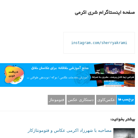
صفحه اینستاگرام شری اکرمی
instagram.com/sherryakrami
عکس‌کاوی
دستکاری عکس
فتومونتاژ
برچسب ها
بیشتر بخوانید:
مصاحبه با شهرزاد اکرمی عکاس و فتومونتاژكار