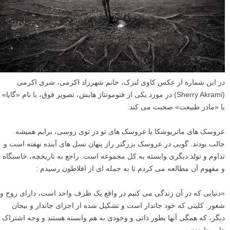
در این شماره از عکس کاوی لنزک، خانم شهرزاد اکرمی، شری اکرمی
(Sherry Akrami) در مورد یکی از فتومونتاژ هایش، تصویر فوق، با نام «گایا»
یا «مادر طبیعت» صحبت می کند.
عروسک هاى ماتریوشکا یا عروسک هاى تو در توى روسى، برایم همیشه
جالب بودند. گویى در عروسک بزرگتر راز پنهان نسل هاى آینده نهفته است و
تداوم و تولد دیگرى وابسته به کل مجموعه است. راجع به تاریخچه، خاستگاه
و مفهوم آن مطالعه مى کردم تا به جمله اى از افلاطون رسیدم :
«دنیایی که در آن زندگى مى کنیم در واقع یک ظرف واحد است، داراى روح و
شعور. کلیتى که خود جاندار است و تشکیل شده از اجزاى جاندار و بیجان
دیگر، که همگى آنها بطور ذاتى و وجودى به هم وابسته هستند و وجه اشتراک