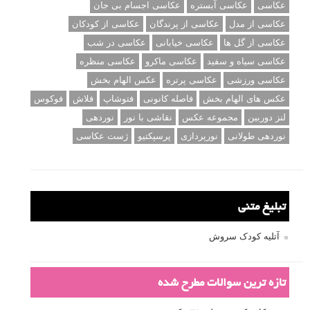
عکاسی
عکاسی آبستره
عکاسی اجسام بی جان
عکاسی از مدل
عکاسی از پرندگان
عکاسی از کودکان
عکاسی از گل ها
عکاسی خیابانی
عکاسی در شب
عکاسی سیاه و سفید
عکاسی ماکرو
عکاسی منظره
عکاسی ورزشی
عکاسی پرتره
عکس الهام بخش
عکس های الهام بخش
فاصله کانونی
فتوشاپ
فلاش
فوکوس
لنز دوربین
مجموعه عکس
نقاشی با نور
نوردهی
نوردهی طولانی
نورپردازی
پرسپکتیو
ژست عکاسی
تبلیغ متنی
آتلیه کودک سروش
تازه ترین سوالات مطرح شده