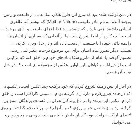
هایى دارند».
در متن نوشته شده بود که پیرو این طرز تفکر، نماد هایى از طبیعت و زمین
بوجود آمدند به نام مادر طبیعت (Mother Nature) که بیشتر آنها ظاهرى
انسانى داشتند، زنى باردار که زاینده و حافظ اجزاى طبیعت و بقاى موجودات
است. ایده کارم از اینجا شروع شد. اما از آنجایى که بسیارى از انسان ها
رابطه ذاتى خود را با طبیعت از دست داده اند و در حال ویران کردن آن
هستند، دیگر تصور نماد انسان براى این موضوع درست بنظر نمى رسد.
تصمیم گرفتم با الهام از ماتریوشکا نماد هاى خودم را خلق کنم که ترکیبى
است از حیوانات و گیاهان. این اولین عکس از مجموعه اى است که در حال
تولید آن هستم.
در آغاز از پس زمینه شروع کردم که خود ترکیب چند عکس است، عکسهایى
که در جاده فیروزکوه و مازندران گرفته بودم… سپس کاراکتر اصلى را خلق
کردم. عکس این پرنده را در باغ پرندگان تهران در قسمت پرندگان استوایى
گرفته بودم. از شانس خوبم روزى که به آنجا رفتم، پرنده تخم گذاشته و روى
لانه اى از کاه خوابیده بود. گاه از جایش بلند می شد، چرخى میزد و دوباره
مى خوابید.