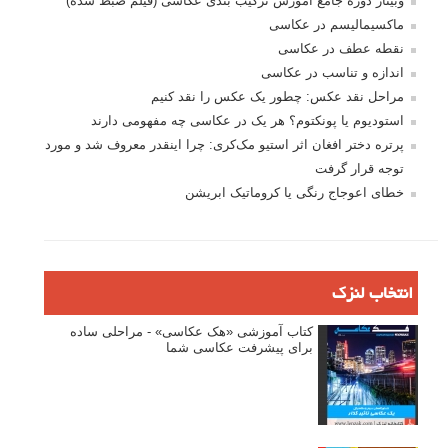
وبینار دوره جامع آموزش ترکیب بندی عکاسی (فیلم ضبط شده)
ماکسیمالیسم در عکاسی
نقطه عطف در عکاسی
اندازه و تناسب در عکاسی
مراحل نقد عکس: چطور یک عکس را نقد کنیم
استودیوم یا پونکتوم؟ هر یک در عکاسی چه مفهومی دارند
پرتره دختر افغان اثر استیو مک‌کری: چرا اینقدر معروف شد و مورد
توجه قرار گرفت
خطای اعوجاج رنگی یا کروماتیک ابریشن
انتخاب لنزک
کتاب آموزشی «هک عکاسی» - مراحلی ساده
برای پیشرفت عکاسی شما