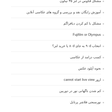
مشکل فکوس در لنز ۳۵ نیکون
آموزش رایگان نقد و بررسی و گروه های عکاسی آنلاین
مشکل با کم کردن دیافراگم
Fujifilm or Olympus
انتخاب ۹۰d به جای ۸۰d یا خرید لنز؟
کسب درامد از عکاسی
نحوه آپلود عکس
ارور cannot start live view
کم شدن ناگهانی نور در دوربین
نورسنجی فلاشر پرتابل