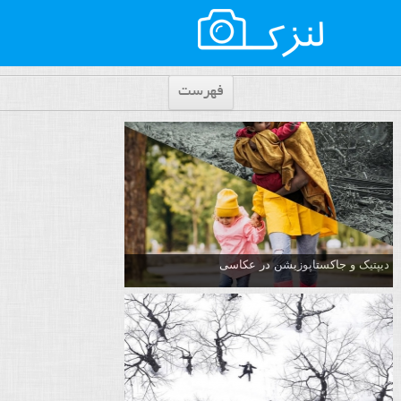
فهرست
دیپتیک و جاکستا‌پوزیشن در عکاسی