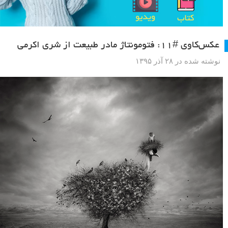
عکس‌کاوی #۱۱: فتومونتاژ مادر طبیعت از شری اکرمی
نوشته شده در ۲۸ آذر ۱۳۹۵