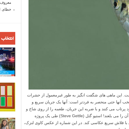
معروف ش
خطای اع
انتخاب 
رانداز (archerfish) از آسیاست. این ماهی های شگفت انگیز به طور غیرمعمول از حشرات
ب آنها حتی منحصر به فردتر است: آنها یک جریان سریع و
 پرتاب می کنند و با ضربه این جریان، طعمه را از روی شاخ و
برگ آویزان به داخل آب انداخته، و بلافاصله آن را می بلعند! استیو گتل (Steve Gettle) طی یک پروژه
 ماهی با فلاش سریع عکاسی کند. در این شماره از عکس کاوی لنزک،