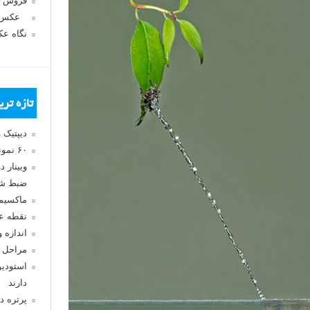
فروش 
عکس‌ک
نگاه ع
تازه تر
دیپتیک 
۶۰ نمونه عکس سبک ماکسیمالیسم
وبینار 
ضبط شد
ماکسیم
نقطه ع
اندازه 
مراحل 
استودیو
دارند
پرتره د