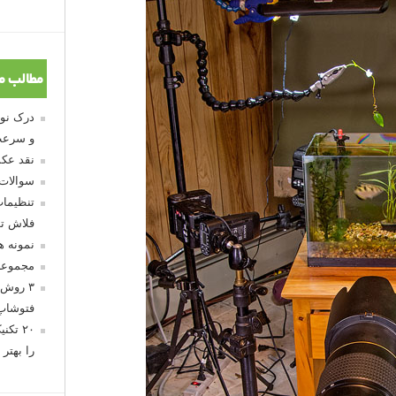
مطالب م
و سرعت
نقد عکس
سوالات
تنظیمات
فلاش تو
نمونه 
مجموعه
۳ روش 
فتوشاپ
۲۰ تک
را بهتر 