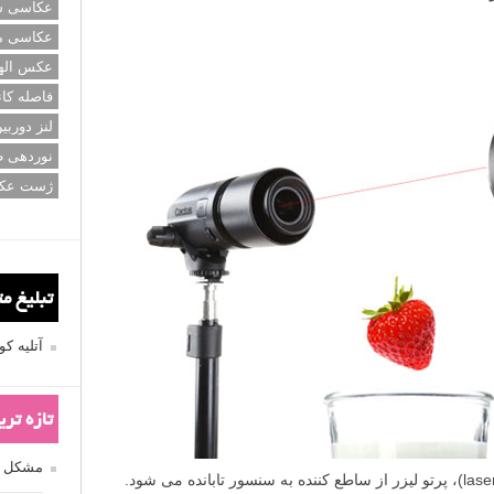
عکاسی سی
عکاسی م
عکس اله
فاصله کان
لنز دوربی
نوردهی ط
ژست عک
تبلیغ م
آتلیه 
تازه تر
مشکل فکوس
در تریگر های دوربین لیزری (laser trigger)، پرتو لیزر از ساطع کننده به سنسور تابانده می شود.