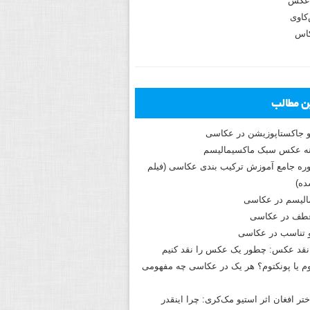
عکس
اوی
کاس
ین مطالب
و جاکستا‌پوزیشن در عکاسی
دوره جامع آموزش ترکیب بندی عکاسی (فیلم
ه)
الیسم در عکاسی
طف در عکاسی
و تناسب در عکاسی
نقد عکس: چطور یک عکس را نقد کنیم
م یا پونکتوم؟ هر یک در عکاسی چه مفهومی
ختر افغان اثر استیو مک‌کری: چرا اینقدر