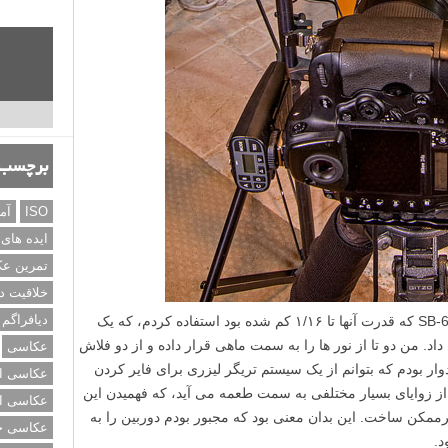
برچسب‌
ISO
آم
ایده های
تمرین ع
خلاقیت د
دیافراگم
برای نورپردازی من از چهار فلاش نیکون SB-600 که قدرت آنها تا ۱/۱۶ کم شده بود استفاده کردم، که یک
۱/ ثانیه به من می داد. من دو تا از نور ها را به سمت ماهی قرار داده و از دو فلاش
عکاسی
ار بودم که بتوانم از یک سیستم تریگر لیزری برای فایر کردن
عکاسی از
از زوایای بسیار مختلفی به سمت طعمه می آید، که فهمیدن این
عکاسی از
غیرممکن ساخت. این بدان معنی بود که مجبور بودم دوربین را به
عکاسی خی
د.