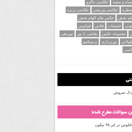
اه و سفید
عکاسی ماکرو
نظره
عکاسی ورزشی
عکاسی پرتره
ام بخش
عکس های الهام بخش
ونی
فتوشاپ
فلاش
فوکوس
ن
مجموعه عکس
نقاشی با نور
نوردهی
ولانی
نورپردازی
پرسپکتیو
اسی
تنی
کودک سروش
ین سوالات مطرح شده
 در لنز ۳۵ نیکون