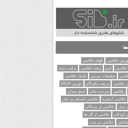
ها
وزش عکاسی
الهام عکاسی
 عکاسی
ایزو
ترفند عکاسی
ترکیب بندی
کاسی
تنظیمات دوربین
تکنیک عکاسی
ر عکاسی
دریچه دیافراگم
دوربین DSLR
رفلکتور
سرعت شاتر
عمق میدان
عکاسی آبستره
عکاسی اجسام بی جان
 مدل
عکاسی از پرندگان
 کودکان
عکاسی از گل ها
ابانی
عکاسی در شب