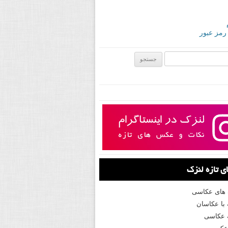
 رمز عبور
ی:
 تازه لنزک
 های عکاسی
با عکاسان
 عکاسی