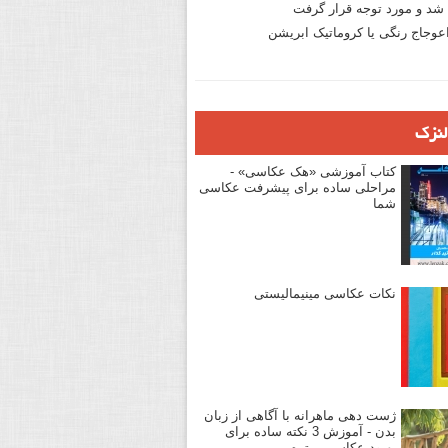
د و مورد توجه قرار گرفت
وجاج رنگی یا کروماتیک ابریشن
لنزک
کتاب آموزشی «هک عکاسی» -
مراحلی ساده برای پیشرفت عکاسی
شما
نکات عکاسی مینیمالیستی
ژست دهی ماهرانه با آگاهی از زبان
بدن - آموزش 3 نکته ساده برای
بهبود عکاسی پرتره