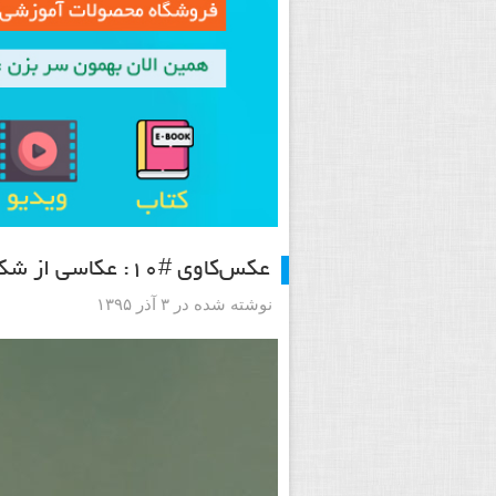
عکس‌کاوی #۱۰: عکاسی از شکار یک ماهی تیرانداز داخل آکواریوم
نوشته شده در ۳ آذر ۱۳۹۵