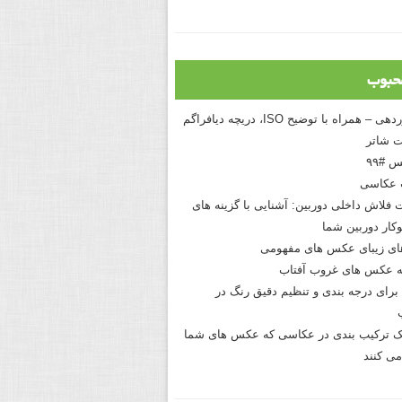
حبوب
درک نوردهی – همراه با توضیح ISO، دریچه دیافراگم
 شاتر
 #۹۹
 عکاسی
 فلاش داخلی دوربین: آشنایی با گزینه های
کار دوربین شما
های زیبای عکس های مفهومی
 عکس های غروب آفتاب
برای درجه بندی و تنظیم دقیق رنگ در
نیک ترکیب بندی در عکاسی که عکس های شما
می کنند