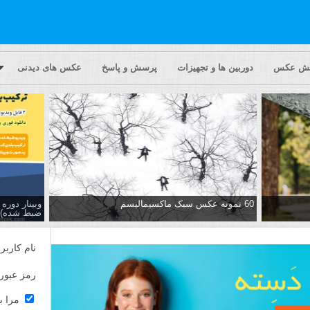
یش عکس
دوربین ها و تجهیزات
پرسش و پاسخ
عکس های دیدنی
60 نمونه عکس سبک ماکسیمالیسم
وبینار دور
ضبط شده)
نام کاربر
رمز عبور
مرا ب