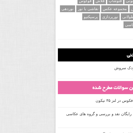
اه و سفید
عکاسی ماکرو
نظره
عکاسی ورزشی
عکاسی پرتره
ام بخش
عکس های الهام بخش
ونی
فتوشاپ
فلاش
فوکوس
ن
مجموعه عکس
نقاشی با نور
نوردهی
ولانی
نورپردازی
پرسپکتیو
اسی
تنی
کودک سروش
ین سوالات مطرح شده
 در لنز ۳۵ نیکون