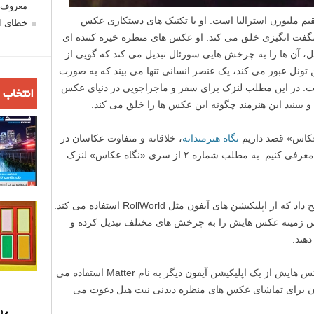
معروف ش
با استعداد مقیم ملبورن استرالیا است. او با تکنیک های دستکاری عکس
خطای اع
س های منظره شگفت انگیزی خلق می کند. او عکس های منظره خیره کننده ای
 آن ها را به چرخش هایی سورئال تبدیل می کند که گویی از
ین تونل عبور می کند، یک عنصر انسانی تنها می بیند که به صورت
ت. در این مطلب لنزک برای سفر و ماجراجویی در دنیای عکس
انتخاب 
 ببینید این هنرمند چگونه این عکس ها را خلق می کند.
عکاس» قصد داریم
نگاه هنرمندانه
، خلاقانه و متفاوت عکاسان در
ژانر های مختلف عکاسی را به شما عزیزان معرفی کنیم. به مطلب شماره ۲ از سری «نگاه عکاس» لنزک
برای خلق این افکت مارپیچ، نیت به ما توضیح داد که از اپلیکیشن های آیفون مثل RollWorld استفاده می کند.
پس زمینه عکس هایش را به چرخش های مختلف تبدیل کرده و
دهند.
نیت سپس برای اضافه کردن آدم به کادر عکس هایش از یک اپلیکیشن آیفون دیگر به نام Matter استفاده می
زان برای تماشای عکس های منظره دیدنی نیت هیل دعوت می