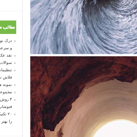
مطالب م
و سرعت
نقد عکس
سوالات
تنظیمات
فلاش تو
نمونه 
مجموعه
۳ روش 
فتوشاپ
۲۰ تک
را بهتر 