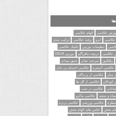
ها
وزش عکاسی
الهام عکاسی
 عکاسی
ایزو
ترفند عکاسی
ترکیب بندی
کاسی
تنظیمات دوربین
تکنیک عکاسی
ر عکاسی
دریچه دیافراگم
دوربین DSLR
رفلکتور
سرعت شاتر
عمق میدان
عکاسی آبستره
عکاسی اجسام بی جان
 مدل
عکاسی از پرندگان
 کودکان
عکاسی از گل ها
ابانی
عکاسی در شب