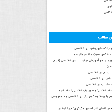
عکس
وی
عکاس
ین مطالب
و جاکستا‌پوزیشن در عکاسی
دوره جامع آموزش ترکیب بندی عکاسی (فیلم
ه)
الیسم در عکاسی
طف در عکاسی
و تناسب در عکاسی
نقد عکس: چطور یک عکس را نقد کنیم
م یا پونکتوم؟ هر یک در عکاسی چه مفهومی
ختر افغان اثر استیو مک‌کری: چرا اینقدر