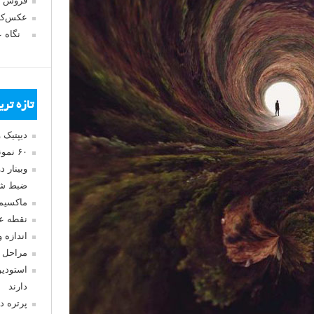
فروش 
عکس‌کا
نگاه 
تازه تر
دیپتیک 
۶۰ نمونه عکس سبک ماکسیمالیسم
وبینار 
ضبط شد
ماکسیم
نقطه ع
اندازه 
مراحل 
استودیو
دارند
پرتره د