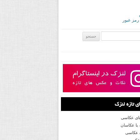
 رمز عبور
ی:
 تازه لنزک
های عکاسی
با عکاسان
 عکاسی