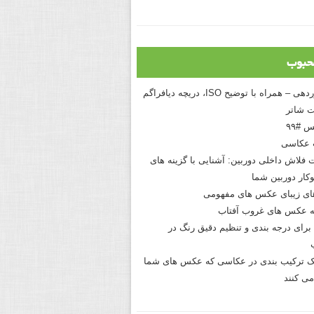
حبوب
درک نوردهی – همراه با توضیح ISO، دریچه دیافراگم
 شاتر
 #۹۹
 عکاسی
 فلاش داخلی دوربین: آشنایی با گزینه های
کار دوربین شما
های زیبای عکس های مفهومی
 عکس های غروب آفتاب
برای درجه بندی و تنظیم دقیق رنگ در
نیک ترکیب بندی در عکاسی که عکس های شما
می کنند