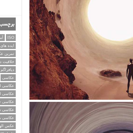
برچسب‌
ISO
آم
ایده های
تمرین ع
خلاقیت د
دیافراگم
عکاسی
عکاسی از
عکاسی از
عکاسی خی