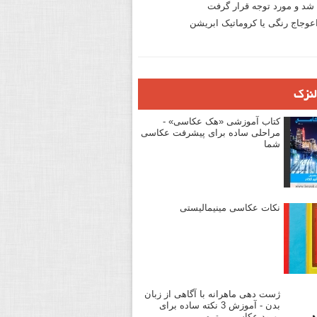
د و مورد توجه قرار گرفت
وجاج رنگی یا کروماتیک ابریشن
لنزک
کتاب آموزشی «هک عکاسی» -
مراحلی ساده برای پیشرفت عکاسی
شما
نکات عکاسی مینیمالیستی
ژست دهی ماهرانه با آگاهی از زبان
بدن - آموزش 3 نکته ساده برای
بهبود عکاسی پرتره