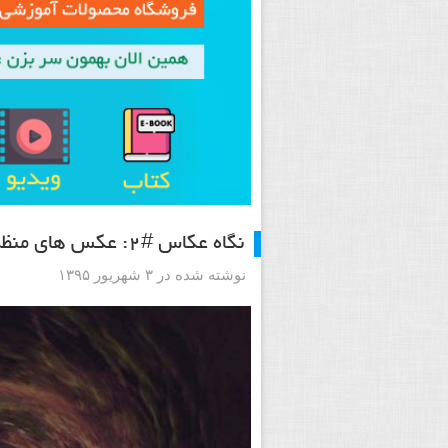
نگاه عکاس #۲: عکس های منظره مارپیچ سورئال از نیت هیل
نوشته شده در ۳ شهریور ۱۳۹۵