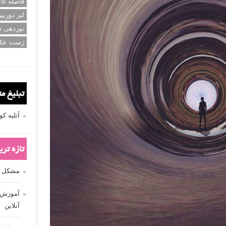
عکاسی سی
عکاسی م
عکس اله
فاصله کان
لنز دوربی
نوردهی ط
ژست عک
تبلیغ م
آتلیه 
تازه تر
مشکل فکوس