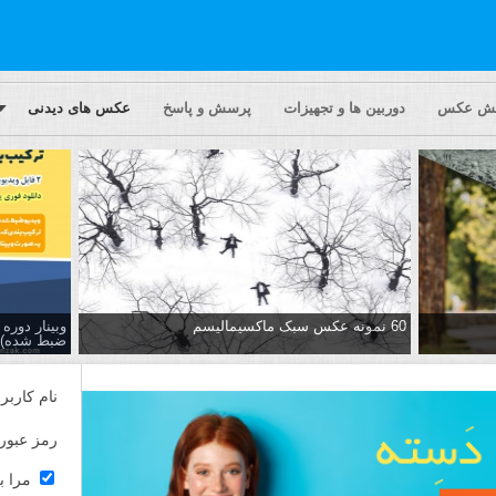
یش عکس
دوربین ها و تجهیزات
پرسش و پاسخ
عکس های دیدنی
60 نمونه عکس سبک ماکسیمالیسم
وبینار دور
ضبط شده)
نام کاربر
رمز عبور
مرا ب