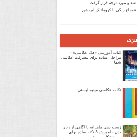
د و مورد توجه قرار گرفت
وجاج رنگی یا کروماتیک ابریشن
لنزک
کتاب آموزشی «هک عکاسی» -
مراحلی ساده برای پیشرفت عکاسی
شما
نکات عکاسی مینیمالیستی
ژست دهی ماهرانه با آگاهی از زبان
بدن - آموزش 3 نکته ساده برای
بهبود عکاسی پرتره