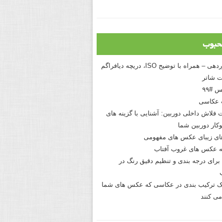
حبوب
درک نوردهی – همراه با توضیح ISO، دریچه دیافراگم
 شاتر
 #۹۹
 عکاسی
 فلاش داخلی دوربین: آشنایی با گزینه های
کار دوربین شما
های زیبای عکس های مفهومی
 عکس های غروب آفتاب
برای درجه بندی و تنظیم دقیق رنگ در
نیک ترکیب بندی در عکاسی که عکس های شما
می کنند