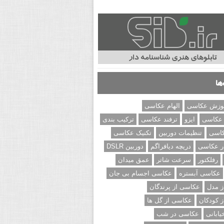
ها
وزش عکاسی
الهام عکاسی
 عکاسی
ایزو
ترفند عکاسی
ترکیب بندی
کاسی
تنظیمات دوربین
تکنیک عکاسی
ر عکاسی
دریچه دیافراگم
دوربین DSLR
رفلکتور
سرعت شاتر
عمق میدان
عکاسی آبستره
عکاسی اجسام بی جان
 مدل
عکاسی از پرندگان
 کودکان
عکاسی از گل ها
ابانی
عکاسی در شب