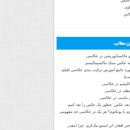
عکس
وی
کاس
ین مطالب
و جاکستا‌پوزیشن در عکاسی
دوره جامع آموزش ترکیب بندی عکاسی (فیلم
ه)
الیسم در عکاسی
طف در عکاسی
و تناسب در عکاسی
نقد عکس: چطور یک عکس را نقد کنیم
م یا پونکتوم؟ هر یک در عکاسی چه مفهومی
ختر افغان اثر استیو مک‌کری: چرا اینقدر