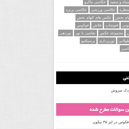
اه و سفید
عکاسی ماکرو
نظره
عکاسی ورزشی
عکاسی پرتره
ام بخش
عکس های الهام بخش
ونی
فتوشاپ
فلاش
فوکوس
ن
مجموعه عکس
نقاشی با نور
نوردهی
ولانی
نورپردازی
پرسپکتیو
اسی
تنی
کودک سروش
ین سوالات مطرح شده
 در لنز ۳۵ نیکون