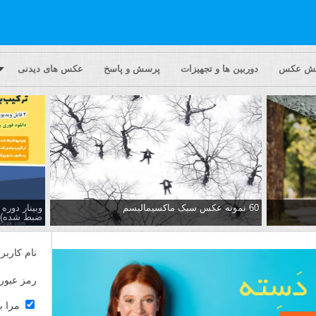
یش عکس
دوربین ها و تجهیزات
پرسش و پاسخ
عکس های دیدنی
60 نمونه عکس سبک ماکسیمالیسم
وبینار دور
ضبط شده)
نام کاربر
رمز عبور
مرا ب