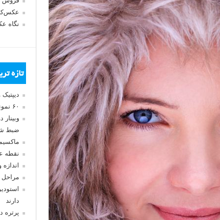
فروش 
عکس‌کا
نگاه ع
تازه تر
دیپتیک 
۶۰ نمونه عکس سبک ماکسیمالیسم
وبینار 
ضبط شد
ماکسیم
نقطه ع
اندازه 
مراحل 
استودیو
دارند
پرتره د