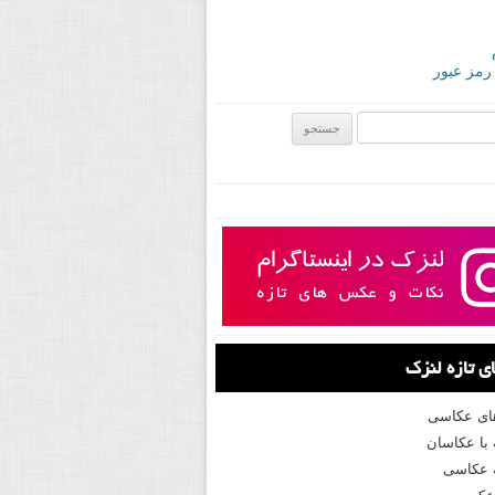
 رمز عبور
ی:
 تازه لنزک
های عکاسی
با عکاسان
 عکاسی