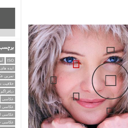
برچسب‌
ISO
آم
ایده های
تمرین ع
خلاقیت د
دیافراگم
عکاسی
عکاسی از
عکاسی از
عکاسی خی