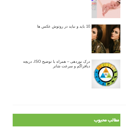
10 باید و نباید در روتوش عکس ها
درک نوردهی – همراه با توضیح ISO، دریچه
دیافراگم و سرعت شاتر
مطالب محبوب