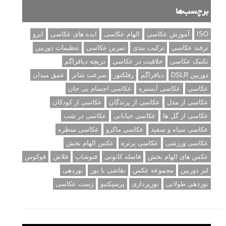
برچسب‌ها
ISO
آموزش عکاسی
الهام عکاسی
ایده های عکاسی
ایزو
ترفند عکاسی
ترکیب بندی
تمرین عکاسی
تنظیمات دوربین
تکنیک عکاسی
خلاقیت در عکاسی
دریچه دیافراگم
دوربین DSLR
دیافراگم
رفلکتور
سرعت شاتر
عمق میدان
عکاسی
عکاسی آبستره
عکاسی اجسام بی جان
عکاسی از مدل
عکاسی از پرندگان
عکاسی از کودکان
عکاسی از گل ها
عکاسی خیابانی
عکاسی در شب
عکاسی سیاه و سفید
عکاسی ماکرو
عکاسی منظره
عکاسی ورزشی
عکاسی پرتره
عکس الهام بخش
عکس های الهام بخش
فاصله کانونی
فتوشاپ
فلاش
فوکوس
لنز دوربین
مجموعه عکس
نقاشی با نور
نوردهی
نوردهی طولانی
نورپردازی
پرسپکتیو
ژست عکاسی