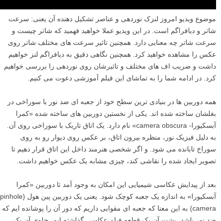
موضوع ویدیو امروز لنزک نوردهی و عناصر تشکیل دهنده آن یعنی: سرعت
شاتر و دیافراگم است. در این ویدیو عملا خواهید فهمید که شاتر چیست و
سرعت شاتر چه معنایی دارد. همچنین تاثیر سرعت های مختلف شاتر روی
عکس را مشاهده خواهید کرد. همچنین نگاهی دقیق به دیافراگم لنز خواهیم
داشت و ضریب اف های مختلف و تاثیرشان روی نوردهی را بررسی خواهیم
کرد. در ادامه شما را به تماشای این فیلم آموزشی دعوت می کنیم.
همه دوربین ها در بنیادی ترین سطح خود از جعبه ای ضد نور با سوراخی در
بغلشان ساخته شده اند. یکی از نخستین دوربین های ساخته شده «کمرا
آبسکیورا- camera obscura» نام دارد. یک اتاق تاریک با سوراخی روی آن.
به دلیل فیزیک نور، منظره بیرون اتاق، بر عکس روی دیوار رو به روی
سوراخ تابانده می شود. و اگر شخصی هنرمند داخل این اتاق قرار دهیم تا
تصویر ایجاد شده را نقاشی کند، چیزی مشابه یک عکس خواهیم داشت.
بعد از پیدایش عکاسی شیمیایی این امکان به وجود آمد تا دوربین «کمرا
آبسکیورا» به اندازه یک جعبه کوچک شود. یعنی یک دوربین پین هول (pinhole
camera) به این معنا که جعبه ای مقوایی داریم که دور آن را پوشانده ایم که
ضد نور باشد، پشت آن یک قطعه فیلم عکاسی گذاشته ایم، جلوی آن یک