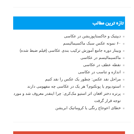
تازه ترین مطالب
دیپتیک و جاکستا‌پوزیشن در عکاسی
۶۰ نمونه عکس سبک ماکسیمالیسم
وبینار دوره جامع آموزش ترکیب بندی عکاسی (فیلم ضبط شده)
ماکسیمالیسم در عکاسی
نقطه عطف در عکاسی
اندازه و تناسب در عکاسی
مراحل نقد عکس: چطور یک عکس را نقد کنیم
استودیوم یا پونکتوم؟ هر یک در عکاسی چه مفهومی دارند
پرتره دختر افغان اثر استیو مک‌کری: چرا اینقدر معروف شد و مورد
توجه قرار گرفت
خطای اعوجاج رنگی یا کروماتیک ابریشن