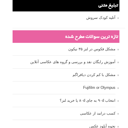
تبلیغ متنی
آتلیه کودک سروش
تازه ترین سوالات مطرح شده
مشکل فکوس در لنز ۳۵ نیکون
آموزش رایگان نقد و بررسی و گروه های عکاسی آنلاین
مشکل با کم کردن دیافراگم
Fujifilm or Olympus
انتخاب ۹۰d به جای ۸۰d یا خرید لنز؟
کسب درامد از عکاسی
نحوه آپلود عکس