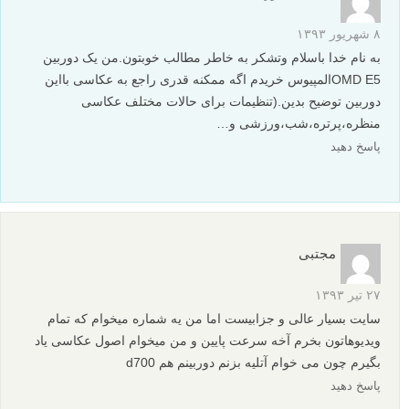
۸ شهریور ۱۳۹۳
به نام خدا باسلام وتشکر به خاطر مطالب خوبتون.من یک دوربین
OMD E5المپیوس خریدم اگه ممکنه قدری راجع به عکاسی بااین
دوربین توضیح بدین.(تنظیمات برای حالات مختلف عکاسی
منظره،پرتره،شب،ورزشی و…
پاسخ دهید
مجتبی
۲۷ تیر ۱۳۹۳
سایت بسیار عالی و جزابیست اما من یه شماره میخوام که تمام
ویدیوهاتون بخرم آخه سرعت پایین و من میخوام اصول عکاسی یاد
بگیرم چون می خوام آتلیه بزنم دوربینم هم d700
پاسخ دهید