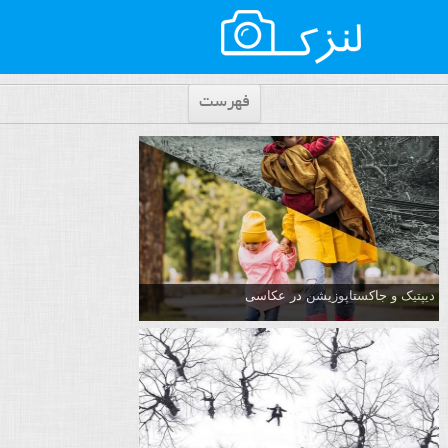
فهرست
دیپتیک و جاکستا‌پوزیشن در عکاسی