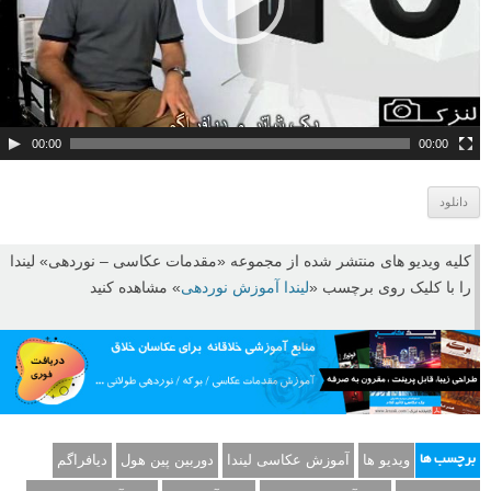
ر
و
ی
د
ی
و
00:00
00:00
دانلود
کلیه ویدیو های منتشر شده از مجموعه «مقدمات عکاسی – نوردهی» لیندا
را با کلیک روی برچسب «
لیندا آموزش نوردهی
» مشاهده کنید
ویدیو ها
آموزش عکاسی لیندا
دوربین پین هول
دیافراگم
برچسب ها