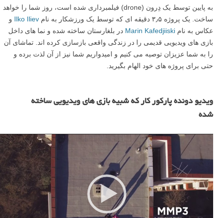
به پایین توسط یک دِرون (drone) فیلمبرداری شده است، روز شما را خواهد
ساخت. یک پروژه ۳٫۵ دقیقه ای که توسط یک ورزشکار به نام
Ilko Iliev
و
عکاس به نام
Marin Kafedjiiski
در بلغارستان ساخته شده و نما های داخل
بازی های ویدیویی قدیمی را در زندگی واقعی بازسازی کرده اند. تماشای آن
را به شما عزیزان توصیه می کنیم و امیدواریم شما نیز از آن لذت برده و
حتی برای پروژه های خود الهام بگیرید.
ن
م
ویدیو دونده پارکور کار که شبیه بازی های ویدیویی ساخته
ا
شده
ی
ش
گ
ر
و
ی
د
ی
و