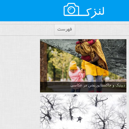
فهرست
دیپتیک و جاکستا‌پوزیشن در عکاسی