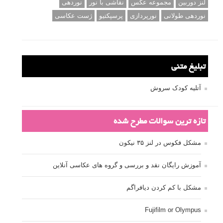
لنز دوربین
مجموعه عکس
نقاشی با نور
نوردهی
نوردهی طولانی
نورپردازی
پرسپکتیو
ژست عکاسی
تبلیغ متنی
آتلیه کودک سروش
تازه ترین سوالات مطرح شده
مشکل فکوس در لنز ۳۵ نیکون
آموزش رایگان نقد و بررسی و گروه های عکاسی آنلاین
مشکل با کم کردن دیافراگم
Fujifilm or Olympus