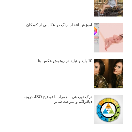
آموزش انتخاب رنگ در عکاسی از کودکان
10 باید و نباید در روتوش عکس ها
درک نوردهی – همراه با توضیح ISO، دریچه
دیافراگم و سرعت شاتر