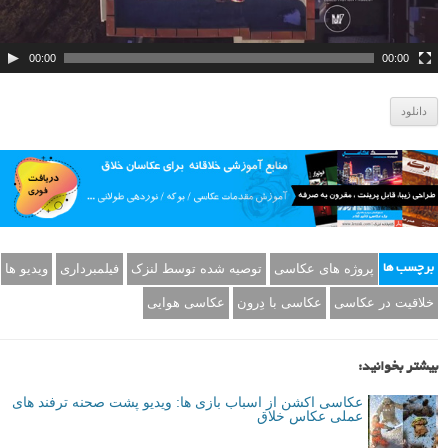
00:00
00:00
دانلود
پروژه های عکاسی
توصیه شده توسط لنزک
فیلمبرداری
ویدیو ها
برچسب ها
خلاقیت در عکاسی
عکاسی با دِرون
عکاسی هوایی
بیشتر بخوانید:
عکاسی اکشن از اسباب بازی ها: ویدیو پشت صحنه ترفند های
عملی عکاس خلاق