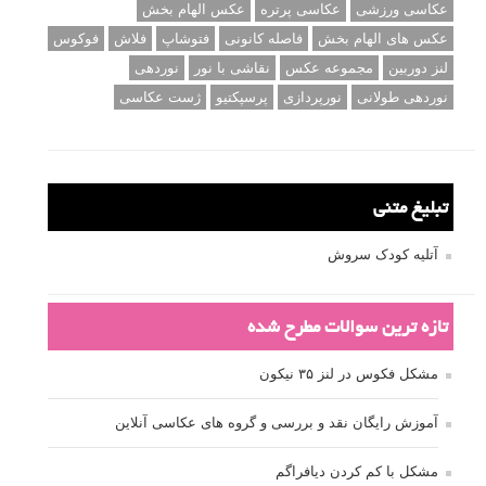
برچسب‌ها
ISO
آموزش عکاسی
الهام عکاسی
ایده های عکاسی
ایزو
ترفند عکاسی
ترکیب بندی
تمرین عکاسی
تنظیمات دوربین
تکنیک عکاسی
خلاقیت در عکاسی
دریچه دیافراگم
دوربین DSLR
دیافراگم
رفلکتور
سرعت شاتر
عمق میدان
عکاسی
عکاسی آبستره
عکاسی اجسام بی جان
عکاسی از مدل
عکاسی از پرندگان
عکاسی از کودکان
عکاسی از گل ها
عکاسی خیابانی
عکاسی در شب
عکاسی سیاه و سفید
عکاسی ماکرو
عکاسی منظره
عکاسی ورزشی
عکاسی پرتره
عکس الهام بخش
عکس های الهام بخش
فاصله کانونی
فتوشاپ
فلاش
فوکوس
لنز دوربین
مجموعه عکس
نقاشی با نور
نوردهی
نوردهی طولانی
نورپردازی
پرسپکتیو
ژست عکاسی