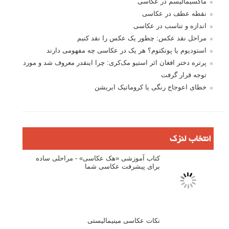
مسابقه عکاسی
فروش عکس
عکس‌کاوی
نگاه عکاس
تازه ترین مطالب
دیپتیک و جاکستا‌پوزیشن در عکاسی
۶۰ نمونه عکس سبک ماکسیمالیسم
وبینار دوره جامع آموزش ترکیب بندی عکاسی (فیلم ضبط شده)
ماکسیمالیسم در عکاسی
نقطه عطف در عکاسی
اندازه و تناسب در عکاسی
مراحل نقد عکس: چطور یک عکس را نقد کنیم
استودیوم یا پونکتوم؟ هر یک در عکاسی چه مفهومی دارند
پرتره دختر افغان اثر استیو مک‌کری: چرا اینقدر معروف شد و مورد