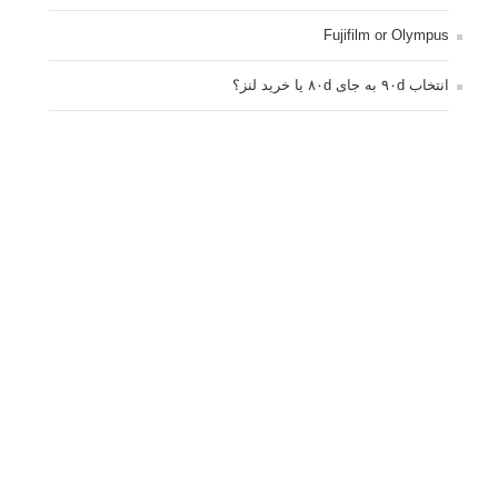
تبلیغ متنی
آتلیه کودک سروش
تازه ترین سوالات مطرح شده
مشکل فکوس در لنز ۳۵ نیکون
آموزش رایگان نقد و بررسی و گروه های عکاسی آنلاین
مشکل با کم کردن دیافراگم
Fujifilm or Olympus
انتخاب ۹۰d به جای ۸۰d یا خرید لنز؟
کسب درامد از عکاسی