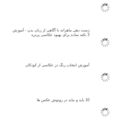
توجه قرار گرفت
خطای اعوجاج رنگی یا کروماتیک ابریشن
انتخاب لنزک
کتاب آموزشی «هک عکاسی» - مراحلی ساده
برای پیشرفت عکاسی شما
نکات عکاسی مینیمالیستی
ژست دهی ماهرانه با آگاهی از زبان بدن - آموزش
3 نکته ساده برای بهبود عکاسی پرتره