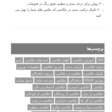
مطالب محبوب
درک نوردهی – همراه با توضیح ISO، دریچه دیافراگم و سرعت
شاتر
نقد عکس #۹۹
سوالات عکاسی
تنظیمات فلاش داخلی دوربین: آشنایی با گزینه های فلاش توکار
دوربین شما
نمونه های زیبای عکس های مفهومی
مجموعه عکس های غروب آفتاب
۳ روش برای درجه بندی و تنظیم دقیق رنگ در فتوشاپ
۲۰ تکنیک ترکیب بندی در عکاسی که عکس های شما را بهتر می
کنند