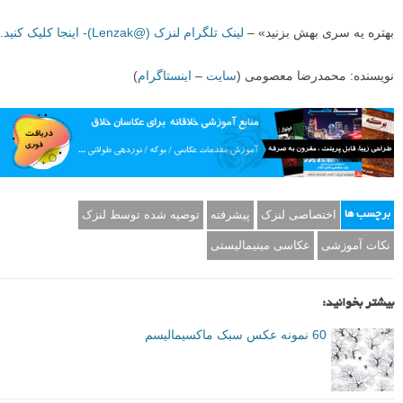
هدف ما در این مقاله فقط آشنایی شما با یک گرایش بصری بود. به احتمال
فراوان موارد متعدد دیگری را می توان نام برد که به ایجاد یک ماکسیمالیسم
قدرتمند منجر می شود.
توجه:
چند ماهی هست که خیلی جدی کانال تلگرام لنزک را به روز می کنیم.
مطالب و نکات عکاسی ای که فقط در تلگرام لنزک منتشر می کنیم.
از این رو توصیه می کنیم که به هیچ وجه از دستش ندهید.
«دستمون تو بعضی مطالب اونجا بازتره و خیلی پر و پیمون به مطالب می
پردازیم
بهتره یه سری بهش بزنید» –
لینک تلگرام لنزک (@Lenzak)- اینجا کلیک کنید.
نویسنده: محمدرضا معصومی (
سایت
–
اینستاگرام
)