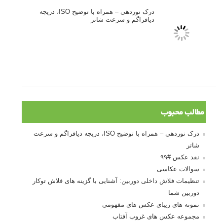
آموزش انتخاب رنگ در عکاسی از کودکان
10 باید و نباید در روتوش عکس ها
درک نوردهی – همراه با توضیح ISO، دریچه
دیافراگم و سرعت شاتر