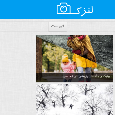
فهرست
دیپتیک و جاکستا‌پوزیشن در عکاسی