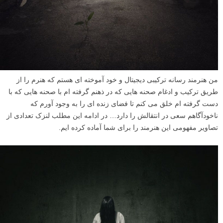
من هنرمند رسانه ترکیبی دیجیتال و خود آموخته ای هستم که هنرم را از
طریق ترکیب و ادغام صحنه هایی که در ذهنم گرفته ام با صحنه هایی که با
دست گرفته ام خلق می کنم تا فضای زنده ای را به وجود آورم که
ناخودآگاهم سعی در انتقالش را دارد… در ادامه این مطلب لنزک تعدادی از
تصاویر مفهومی این هنرمند را برای شما آماده کرده ایم.