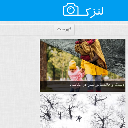
فهرست
دیپتیک و جاکستا‌پوزیشن در عکاسی