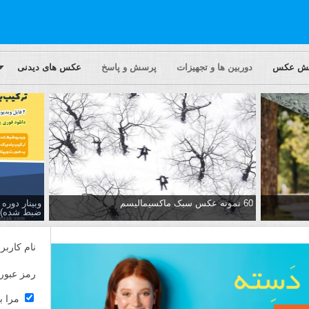
یش عکس
دوربین ها و تجهیزات
پرسش و پاسخ
عکس های دیدنی
60 نمونه عکس سبک ماکسیمالیسم
وبینار دور
ضبط شده)
نام کاربر
رمز عبور
مرا ب