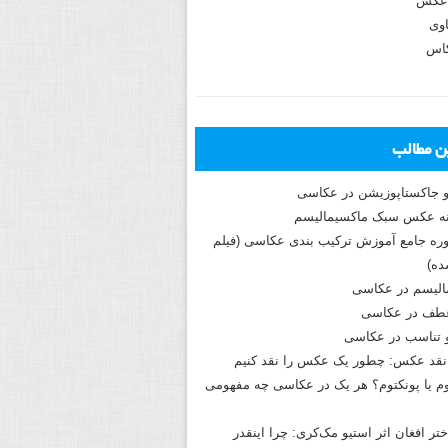
عکس
وی
کاس
ین مطالب
و جاکستا‌پوزیشن در عکاسی
دوره جامع آموزش ترکیب بندی عکاسی (فیلم
ه)
الیسم در عکاسی
طف در عکاسی
و تناسب در عکاسی
نقد عکس: چطور یک عکس را نقد کنیم
م یا پونکتوم؟ هر یک در عکاسی چه مفهومی
ختر افغان اثر استیو مک‌کری: چرا اینقدر