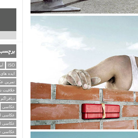
برچسب‌
ISO
آم
ایده های
تمرین ع
خلاقیت د
دیافراگم
عکاسی
عکاسی از
عکاسی از
عکاسی خی