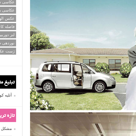
عکاسی سی
عکاسی م
عکس اله
فاصله کان
لنز دوربی
نوردهی ط
ژست عک
تبلیغ م
آتلیه 
تازه تر
مشکل فکوس