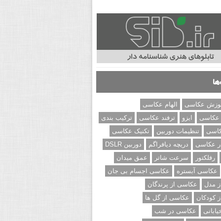
ها
وزش عکاسی
الهام عکاسی
 عکاسی
ایزو
ترفند عکاسی
ترکیب بندی
کاسی
تنظیمات دوربین
تکنیک عکاسی
ر عکاسی
دریچه دیافراگم
دوربین DSLR
رفلکتور
سرعت شاتر
عمق میدان
عکاسی آبستره
عکاسی اجسام بی جان
 مدل
عکاسی از پرندگان
 کودکان
عکاسی از گل ها
ابانی
عکاسی در شب