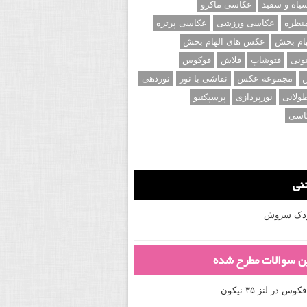
اه و سفید
عکاسی ماکرو
نظره
عکاسی ورزشی
عکاسی پرتره
ام بخش
عکس های الهام بخش
ونی
فتوشاپ
فلاش
فوکوس
ن
مجموعه عکس
نقاشی با نور
نوردهی
ولانی
نورپردازی
پرسپکتیو
اسی
تنی
کودک سروش
ین سوالات مطرح شده
 در لنز ۳۵ نیکون