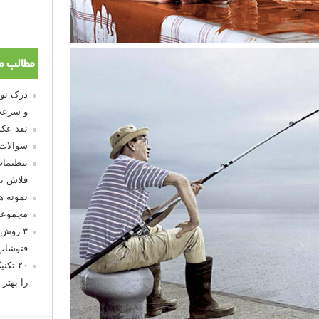
مطالب م
و سرعت
نقد عکس
سوالات
تنظیمات
فلاش تو
نمونه 
مجموعه
۳ روش 
فتوشاپ
۲۰ تک
را بهتر 