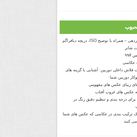
حبوب
درک نوردهی – همراه با توضیح ISO، دریچه دیافراگم
 شاتر
 #۹۹
 عکاسی
 فلاش داخلی دوربین: آشنایی با گزینه های
کار دوربین شما
های زیبای عکس های مفهومی
 عکس های غروب آفتاب
برای درجه بندی و تنظیم دقیق رنگ در
نیک ترکیب بندی در عکاسی که عکس های شما
می کنند