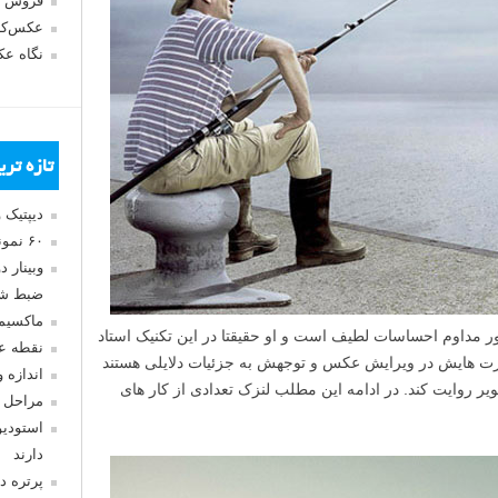
فروش 
عکس‌کا
نگاه ع
تازه تر
دیپتیک 
۶۰ نمونه عکس سبک ماکسیمالیسم
وبینار 
ضبط شد
ماکسیم
صلی در کارهای Frank’s varied حضور مداوم احساسات لطیف است و او حقیقتا در این تکنیک استاد
نقطه ع
رت هایش در ویرایش عکس و توجهش به جزئیات دلایلی هستند
اندازه 
ویر روایت کند. در ادامه این مطلب لنزک تعدادی از کار های
مراحل 
استودیو
دارند
پرتره د