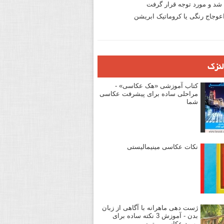
د و مورد توجه قرار گرفت
وجاج رنگی یا کروماتیک ابریشن
لنزک
کتاب آموزشی «هک عکاسی» -
مراحلی ساده برای پیشرفت عکاسی
شما
نکات عکاسی مینیمالیستی
ژست دهی ماهرانه با آگاهی از زبان
بدن - آموزش 3 نکته ساده برای
بهبود عکاسی پرتره