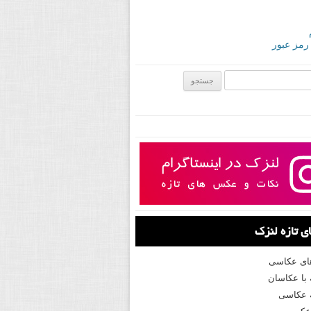
 رمز عبور
ی:
 تازه لنزک
های عکاسی
با عکاسان
 عکاسی