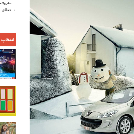
معروف ش
خطای اع
انتخاب 