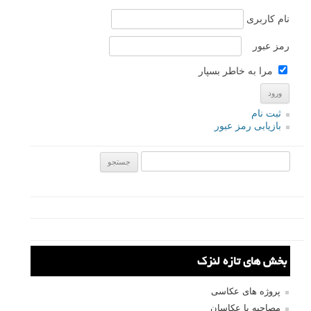
مصطفی
۲۱ تیر ۱۳۹۳
فوق‌العاده عکسهای زیبایین. تشکر از قرار دادنشون در سایت
اما به‌جای عکاسی، بیشتر فتوشاپش خوب بوده :دی
پاسخ دهید
علی یوسفی
۲۱ تیر ۱۳۹۳
باهوتون موافقم
پاسخ دهید