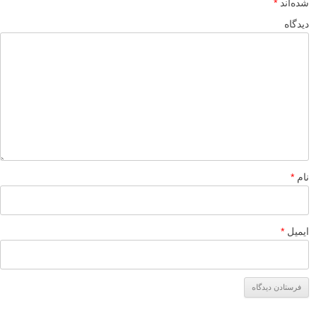
۲۳ تیر ۱۳۹۳
عکاس؟!
پاسخ دهید
محمدرضا حافظیه
۲۱ تیر ۱۳۹۳
من هرچی تو اینترنت سرچ کردم واسه آموزش فتوشاپ برای ادیت
عکس ها (مثل این عکسا که حالتی انیمیشنی داره….صورت ها و افراد
کاملاً تر و تمیزه….یه حالت خمیری ای داره !!!!! تونستم منظورمو
برسونم دیگه ؟!!!) به نتیجه ای نرسیدم.
اگه میشه خودتون آموزشش رو بذارید یا اگه این تکنیک اسم خاصی
داره ممنون میشم اسمشو بگین …
پاسخ دهید