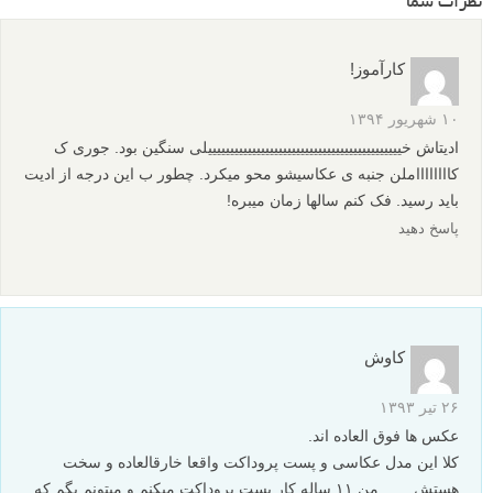
م
منبع
برگرفته از : Phlearn