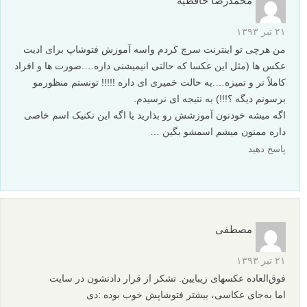
معرفی عکاسان خارجی: Romain Laurent
معرفی عکاسان خارجی: دین بردشاو - Dean Bradshaw
نظرات شما
کارآموز!
۱۰ شهریور ۱۳۹۴
ادیتاش خییییییییییییییییییییییییییییییییییییییییییییلی سنگین بود. جوری ک
کااااااااملن جنبه ی عکاسیشو محو میکرد. چطور ب این درجه از ادیت
باید رسید. فک کنم سالها زمان میبره!
پاسخ دهید