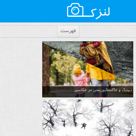
فهرست
دیپتیک و جاکستا‌پوزیشن در عکاسی