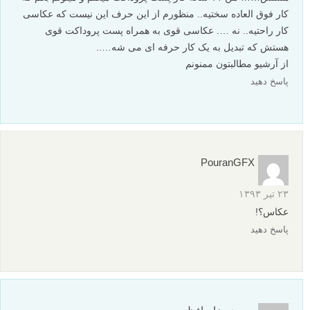
عکاسان الهام بخش
عکس های دیدنی
عکاس تبلیغات
برچسب ها
عکاس تمام وقت
بیشتر بخوانید:
معرفی عکاسان خارجی: michal karcz
مجموعه عکس های آبستره
معرفی عکاسان خارجی: Frank Uyttenhove