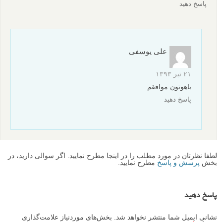
کاوش
۲۶ تیر ۱۳۹۳
عکس ها فوق العاده اند.
کلا این مدل عکاسی و پست پروداکت واقعا خارقالعاده و سخت
هستش…… من ۱۱ ساله کار پست پروداکت میکنم و میتونم بگم که
کار فوق العاده سختیه.. منظورم از این حرف این نیست که عکاسی
کار راحتیه.. نه …. عکاسی قوی به همراه پست پروداکت قوی
هستش که تبدیل به یک کار حرفه ای می شه…..
از آرشیو مطالبتون ممنونم
پاسخ دهید
PouranGFX