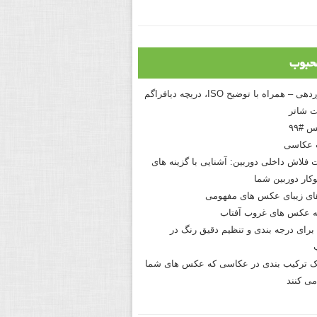
حبوب
درک نوردهی – همراه با توضیح ISO، دریچه دیافراگم
 شاتر
 #۹۹
 عکاسی
 فلاش داخلی دوربین: آشنایی با گزینه های
کار دوربین شما
های زیبای عکس های مفهومی
 عکس های غروب آفتاب
برای درجه بندی و تنظیم دقیق رنگ در
نیک ترکیب بندی در عکاسی که عکس های شما
می کنند