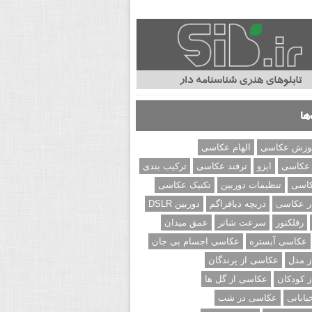
ها
وزش عکاسی
الهام عکاسی
 عکاسی
ایزو
ترفند عکاسی
ترکیب بندی
کاسی
تنظیمات دوربین
تکنیک عکاسی
ر عکاسی
دریچه دیافراگم
دوربین DSLR
رفلکتور
سرعت شاتر
عمق میدان
عکاسی آبستره
عکاسی اجسام بی جان
 مدل
عکاسی از پرندگان
 کودکان
عکاسی از گل ها
ابانی
عکاسی در شب