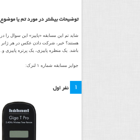
توضیحات بیشتر در مورد تم یا موضوع 
شاید تم این مسابقه «پاییز» این سوال را د
هستند؟ خیر، شرکت دادن عکس در هر ژانر (شا
باشد. یک منظره پاییزی، یک پرتره پاییزی و
جوایز مسابقه شماره ۱ لنزک:
۱
نفر اول