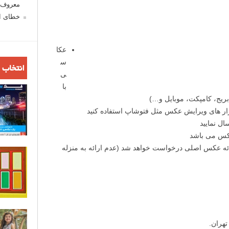
معروف ش
خطای اع
عکا
س
انتخاب 
ی
با
زار های ویرایش عکس مثل فتوشاپ استفاده کنید
ال نمایید
ارائه عکس اصلی درخواست خواهد شد (عدم ارائه به منزله