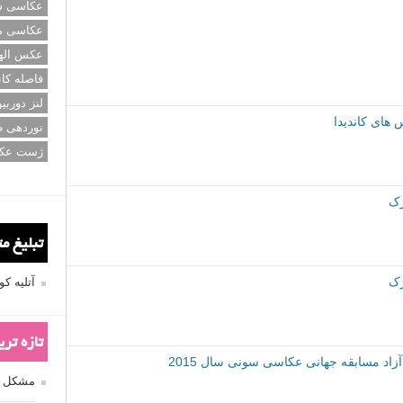
عکاسی سی
عکاسی م
عکس اله
فاصله کان
لنز دوربی
نوردهی ط
ژست عک
تبلیغ م
آتلیه 
تازه تر
مشکل فکوس