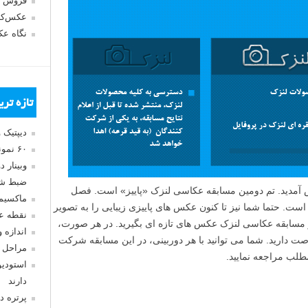
فروش 
عکس‌کا
نگاه ع
تازه تر
دیپتیک 
۶۰ نمونه عکس سبک ماکسیمالیسم
وبینار 
ضبط شد
عکاسی لنزک، «شماره ۲»، خوش آمدید. تم دومین مسابقه عکاسی لنزک «پاییز» است. فصل
ماکسیم
است. حتما شما نیز تا کنون عکس های پاییزی زیبایی را به تصویر
نقطه ع
ر مسابقه عکاسی لنزک عکس های تازه ای بگیرید. در هر صورت،
اندازه 
صت دارید. شما می توانید با هر دوربینی، در این مسابقه شرکت
مراحل 
طلب مراجعه نمایید.
استودیو
دارند
پرتره د