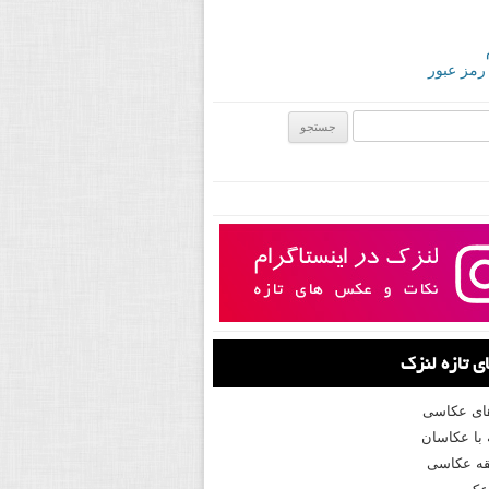
 رمز عبور
ی:
 تازه لنزک
های عکاسی
با عکاسان
ه عکاسی