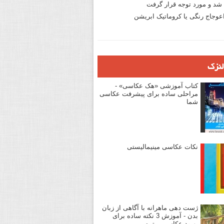
د و مورد توجه قرار گرفت
وجاج رنگی یا کروماتیک ابریشن
لنزک
کتاب آموزشی «هک عکاسی» -
مراحلی ساده برای پیشرفت عکاسی
شما
نکات عکاسی مینیمالیستی
ژست دهی ماهرانه با آگاهی از زبان
بدن - آموزش 3 نکته ساده برای
بهبود عکاسی پرتره