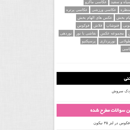
اه و سفید
عکاسی ماکرو
نظره
عکاسی ورزشی
عکاسی پرتره
ام بخش
عکس های الهام بخش
ونی
فتوشاپ
فلاش
فوکوس
ن
مجموعه عکس
نقاشی با نور
نوردهی
ولانی
نورپردازی
پرسپکتیو
اسی
تنی
کودک سروش
ین سوالات مطرح شده
 در لنز ۳۵ نیکون