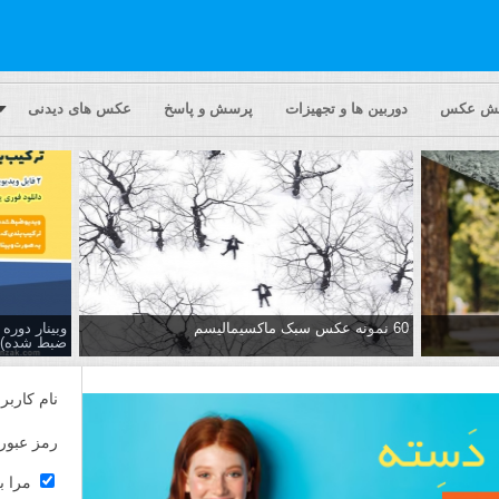
یش عکس
دوربین ها و تجهیزات
پرسش و پاسخ
عکس های دیدنی
60 نمونه عکس سبک ماکسیمالیسم
وبینار دور
ضبط شده)
نام کاربر
رمز عبور
مرا ب