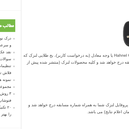
مطالب م
و سرعت
نقد عکس
جایزه نفر اول یک ریموت کنترل Hahnel Giga T Pro یا وجه معادل (به درخواست کاربر)، بج طلایی لنزک که
سوالات
قه درج خواهد شد و کلیه محصولات لنزک (منتشر شده پیش از
تنظیمات
فلاش تو
نمونه 
مجموعه
۳ روش 
فتوشاپ
 پروفایل لنزک شما به همراه شماره مسابقه درج خواهد شد و
۲۰ تک
 اعلام نتایج) می باشد.
را بهتر 