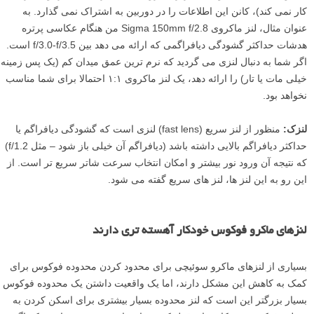
کار نمی کند)، کانن این اطلاعات را در دوربین به اشتراک نمی گذارد. به
عنوان مثال، لنز ماکروی Sigma 150mm f/2.8 من هنگام عکاسی پرتره
هدشات حداکثر گشودگی دیافراگمی که ارائه می دهد بین f/3.0-f/3.5 است.
اگر شما به دنبال لنزی می گردید که نرم ترین عمق میدان کم (یک پس زمینه
خیلی مات یا تار) را ارائه دهد، یک لنز ماکروی ۱:۱ احتمالا برای شما مناسب
نخواهد بود.
لنزک:
منظور از لنز سریع (fast lens) لنزی است که گشودگی دیافراگم یا
حداکثر دیافراگم بالایی داشته باشد (دیافراگم آن خیلی باز شود – مثل f/1.2)
که نتیجه آن ورود نور بیشتر و امکان انتخاب سرعت شاتر سریع تر است. از
این رو به این لنز ها، لنز های سریع گفته می شود.
لنزهای ماکرو فوکوس خودکار آهسته تری دارند
بسیاری از لنزهای ماکرو سوئیچی برای محدود کردن محدوده فوکوس برای
کمک به کاهش این مشکل دارند، اما یک واقعیت داشتن یک محدوده فوکوس
بسیار بزرگتر این است که لنز محدوده بسیار بیشتری برای اسکن کردن به