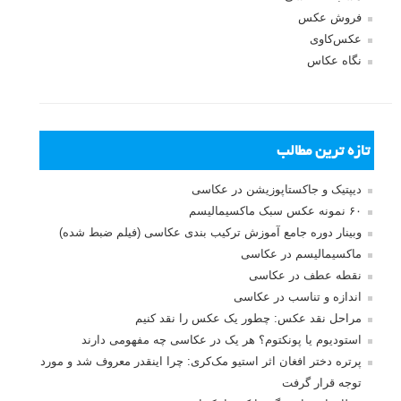
فروش عکس
عکس‌کاوی
نگاه عکاس
تازه ترین مطالب
دیپتیک و جاکستا‌پوزیشن در عکاسی
۶۰ نمونه عکس سبک ماکسیمالیسم
وبینار دوره جامع آموزش ترکیب بندی عکاسی (فیلم ضبط شده)
ماکسیمالیسم در عکاسی
نقطه عطف در عکاسی
اندازه و تناسب در عکاسی
مراحل نقد عکس: چطور یک عکس را نقد کنیم
استودیوم یا پونکتوم؟ هر یک در عکاسی چه مفهومی دارند
پرتره دختر افغان اثر استیو مک‌کری: چرا اینقدر معروف شد و مورد
توجه قرار گرفت