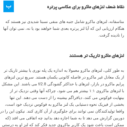
ب
نقاط ضعف لنزهای ماکرو برای عکاسی پرتره
متاسفانه، لنزهای ماکرو شامل جنبه های منفی نسبتا شدیدی نیز هستند که
هنگام ارزیابی این که آیا لنز پرتره بعدی شما خواهند بود یا نه، نمی توان آنها
را نادیده گرفت.
لنزهای ماکرو تاریک تر هستند
به طور کلی، لنزهای ماکرو معمولا به اندازه یک پله نوری یا بیشتر تاریک تر
از یک معادل غیر ماکرو در فاصله کانونی یکسان هستند. سریع ترین لنزهای
پرایم ماکرو در بازار، لنزهای با حداکثر گشودگی f/2.8 می باشند. این مشکل
با لنزهای ماکروی ۱:۱ بیشتر هم می شود، چراکه آنها وقتی نزدیک تر از
بینهایت فوکوس می کنند، دیافراگم بیشینه را از دست می دهند. این تنها
بخشی از فیزیک نحوه دستیابی یک لنز ماکرو به فوکوس نزدیک خود است،
واقعا تولیدکنندگان نمی توانند برای جلوگیری از آن کاری کنند. نیکون این را در
دوربین گزارش می دهد تا به شما اجازه دهد بدانید چه اتفاقی می افتد (که
ممکن است باعث شود یک کاربر ماکروی جدید فکر کند که لنز او به درستی