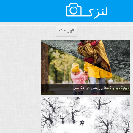
فهرست
دیپتیک و جاکستا‌پوزیشن در عکاسی