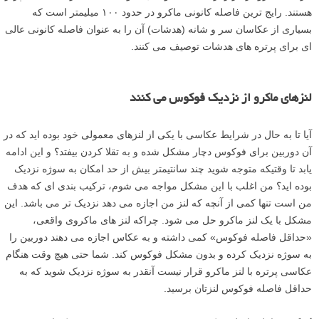
هستند. رایج ترین فاصله کانونی ماکرو در حدود ۱۰۰ میلیمتر است که
بسیاری از عکاسان سر و شانه (هدشات) آن را به عنوان فاصله کانونی عالی
ای برای پرتره های هدشات توصیف می کنند.
لنزهای ماکرو از نزدیک فوکوس می کنند
آیا تا به حال در شرایط عکاسی با یکی از لنزهای معمولی خود بوده اید که در
آن دوربین برای فوکوس دچار مشکل شده و به تقلا کردن بیفتد؟ و این ادامه
یابد تا وقتیکه متوجه شوید چند سانتیمتر بیش از حد امکان به سوژه نزدیک
بوده اید؟ من اغلب با این مشکل مواجه می شوم، ترکیب بندی ای که هدف
من است تنها کمی از آنچه که لنز من اجازه می دهد نزدیک تر می باشد. این
مشکل با یک لنز ماکرو حل می شود. چراکه لنز های ماکروی واقعی،
«حداقل فاصله فوکوس» کمی داشته و به عکاس اجازه می دهند دوربین را
به سوژه نزدیک کرده و بدون مشکل فوکوس کند. شما حتی هیچ وقت هنگام
عکاسی پرتره با لنز ماکرو قرار نیست آنقدر به سوژه نزدیک شوید که به
حداقل فاصله فوکوس لنزتان برسید.