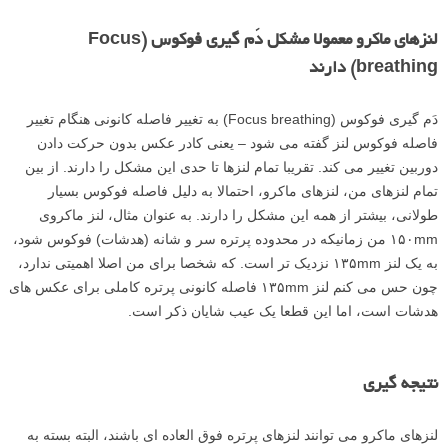
لنزهای ماکرو معمولا مشکل دَم گیری فوکوس (Focus
breathing) دارند
دَم گیری فوکوس (Focus breathing) به تغییر فاصله کانونی هنگام تغییر
فاصله فوکوس لنز گفته می شود – یعنی کادر عکس بدون حرکت دادن
دوربین تغییر می کند. تقریبا تمام لنزها تا حدی این مشکل را دارند. از بین
تمام لنزهای من، لنزهای ماکرو، احتمالا به دلیل فاصله فوکوس بسیار
طولانی، بیشتر از همه این مشکل را دارند. به عنوان مثال، لنز ماکروی
۱۵۰mm من زمانیکه در محدوده پرتره سر و شانه (هدشات) فوکوس شود،
به یک لنز ۱۳۵mm نزدیک تر است. که شخصا برای من اصلا اهمیتی ندارد،
چون حس می کنم لنز ۱۳۵mm فاصله کانونی پرتره کاملی برای عکس های
هدشات است، اما این قطعا یک عیب شایان ذکر است.
نتیجه گیری
لنزهای ماکرو می توانند لنزهای پرتره فوق العاده ای باشند، البته بسته به