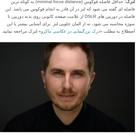
لنزک:
حداقل فاصله فوکوس (minimal focus distance) به کوتاه ترین
فاصله ای گفته می شود که لنز در آن قادر به انجام فوکوس می باشد. این
فاصله در دوربین های DSLR از علامت صفحه کانونی روی بدنه دوربین تا
سوژه محاسبه می شود، نه از المان جلویی لنز. برای آشنایی بیشتر با این
اصطلاح به مطلب «
درک بزرگنمایی در عکاسی ماکرو
» لنزک مراجعه نمایید.