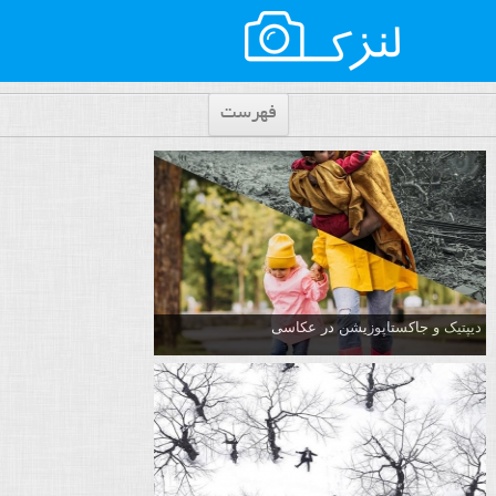
فهرست
دیپتیک و جاکستا‌پوزیشن در عکاسی