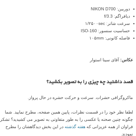
دوربین: NIKON D700
دیافراگم: f/3.3
سرعت شاتر: ۱/۲۵۰۰sec
حساسیت سنسور: ISO-160
فاصله کانونی: ۱۰۵mm
عکاس:
آقای سینا استوار
قصد داشتید چه چیزی را به تصویر بکشید؟
ماکروگرافی حشرات. سرعت و حرکت حشره در حال پرواز.
لطفا نظر خود را در قسمت نظرات، پایین همین صفحه، مطرح نمایید. شما
چگونه چنین صحنه یا عکسی را به طور متفاوتی به تصویر می کشیدید؟ تشکر
فراوان از همه عزیزانی که
هفته گذشته
در این بخش دیدگاهشان را مطرح
نمودند.