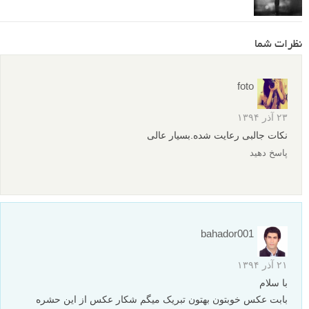
نظرات شما
foto
۲۳ آذر ۱۳۹۴
نکات جالبی رعایت شده.بسیار عالی
پاسخ دهید
bahador001
۲۱ آذر ۱۳۹۴
با سلام
بابت عکس خوبتون بهتون تبریک میگم شکار عکس از این حشره