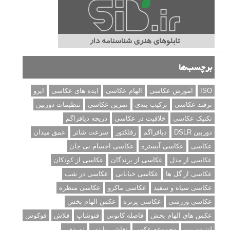
برچسب‌ها
ISO
آموزش عکاسی
الهام عکاسی
ایده های عکاسی
ایزو
ترفند عکاسی
ترکیب بندی
تمرین عکاسی
تنظیمات دوربین
تکنیک عکاسی
خلاقیت در عکاسی
دریچه دیافراگم
دوربین DSLR
دیافراگم
رفلکتور
سرعت شاتر
عمق میدان
عکاسی
عکاسی آبستره
عکاسی اجسام بی جان
عکاسی از مدل
عکاسی از پرندگان
عکاسی از کودکان
عکاسی از گل ها
عکاسی خیابانی
عکاسی در شب
عکاسی سیاه و سفید
عکاسی ماکرو
عکاسی منظره
عکاسی ورزشی
عکاسی پرتره
عکس الهام بخش
عکس های الهام بخش
فاصله کانونی
فتوشاپ
فلاش
فوکوس
لنز دوربین
مجموعه عکس
نقاشی با نور
نوردهی