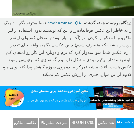
دیدگاه برجسته هفته گذشته:
mohammad_QA:
فقط میتونم بگم _ تبریک
_ به خاطر این عکس فوقالعاده _ و این که تونستید بدون استفاده از لنز
ماکرو و با معکوس کردن لنز (آخه یه بار اومدم امتحان کنم ولی اینقدر
دردسر داشت که منصرف شدم) چنین عکسی بگیرید واقعا جای تقدیر
داره. عکس شما منو امیدوار کرد که برم و دوباره این کار رو امتحان کنم.
البته یه مقدار ترکیب بندی مشکل داره و رنگ سبزی که توی پس زمینه
عکس هست باعث میشه تمرکز بیننده روی سوژه کاهش پیدا کنه، ولی هیچ
کدوم از این موارد چیزی از ارزش عکس کم نمیکنه.
نقد عکس
NIKON D700
سرعت شاتر بالا
عکاسی ماکرو
برچسب ها