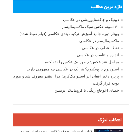
تازه ترین مطالب
دیپتیک و جاکستا‌پوزیشن در عکاسی
۶۰ نمونه عکس سبک ماکسیمالیسم
وبینار دوره جامع آموزش ترکیب بندی عکاسی (فیلم ضبط شده)
ماکسیمالیسم در عکاسی
نقطه عطف در عکاسی
اندازه و تناسب در عکاسی
مراحل نقد عکس: چطور یک عکس را نقد کنیم
استودیوم یا پونکتوم؟ هر یک در عکاسی چه مفهومی دارند
پرتره دختر افغان اثر استیو مک‌کری: چرا اینقدر معروف شد و مورد
توجه قرار گرفت
خطای اعوجاج رنگی یا کروماتیک ابریشن
انتخاب لنزک
کتاب آموزشی «هک عکاسی» - مراحلی ساده