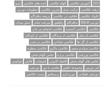
ISO
آموزش عکاسی
الهام عکاسی
ایده های عکاسی
ایزو
ترفند عکاسی
ترکیب بندی
تمرین عکاسی
تنظیمات دوربین
تکنیک عکاسی
خلاقیت در عکاسی
دریچه دیافراگم
دوربین DSLR
دیافراگم
رفلکتور
سرعت شاتر
عمق میدان
عکاسی
عکاسی آبستره
عکاسی اجسام بی جان
عکاسی از مدل
عکاسی از پرندگان
عکاسی از کودکان
عکاسی از گل ها
عکاسی خیابانی
عکاسی در شب
عکاسی سیاه و سفید
عکاسی ماکرو
عکاسی منظره
عکاسی ورزشی
عکاسی پرتره
عکس الهام بخش
عکس های الهام بخش
فاصله کانونی
فتوشاپ
فلاش
فوکوس
لنز دوربین
مجموعه عکس
نقاشی با نور
نوردهی
نوردهی طولانی
نورپردازی
پرسپکتیو
ژست عکاسی
تبلیغ متنی