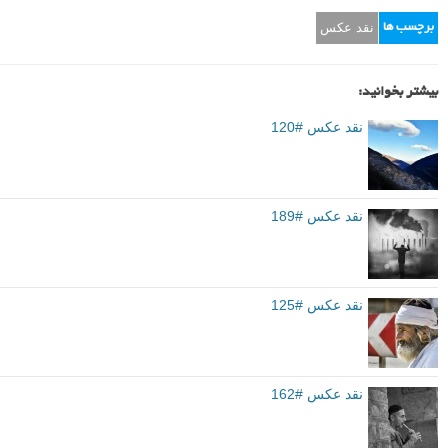
نقد عکس
برچسب ها
بیشتر بخوانید:
نقد عکس #120
نقد عکس #189
نقد عکس #125
نقد عکس #162