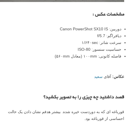
مشخصات عکس :
دوربین: Canon PowerShot SX10 IS
دیافراگم: f/5.7
سرعت شاتر: ۱/۶۴۰sec
حساسیت سنسور: ISO-80
فاصله کانونی: ۱۰۰mm (معادل ۵۶۰mm)
عکاس:
آقای
سعید
قصد داشتید چه چیزی را به تصویر بکشید؟
قورباغه ای که به دوردست خیره شده. بیشتر هدفم نشان دادن یک حالت
احساسی از قورباغه بود.