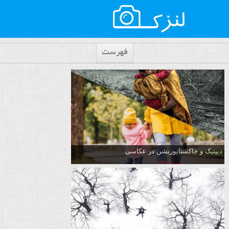
فهرست
دیپتیک و جاکستا‌پوزیشن در عکاسی