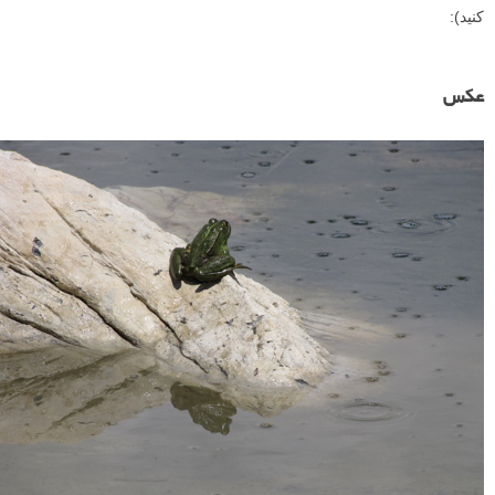
کنید):
عکس