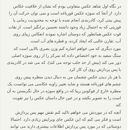
در نگاه اول شاهد عکس متفاوتی بودم که نشان از خلاقیت عکاس
دارد. از آنجا که سوژه عکس قورباغه است و نمی توان حرکت آن را
پیش بینی کرد، کادربندی انجام شده با توجه به محدودیت زمانی یا
فوریتی که به احتمال زیاد وجود داشته تحسین برانگیز است. از نقات
قوت عکس همانطور که دوستان اشاره نمودند انعکاس زیبای روی
آب، تقارن جالبی که ایجاد کرده، و قطره های آب است.
مورد دیگری که می خواهم اشاره کنم وزن بصری بالایی است که
سنگ سفید به خود اختصاص داده که تمرکز را از روی سوژه اصلی
دور می کند (بیش از حد جلب توجه می کند)، که می شد در کادربندی
یا پس پردازش روی آن کار کرد.
با هر بار دیدن عکس چشمان من به دنبال دیدن منظره پیش روی
چشم های قورباغه هستند و شاید تغییر زاویه عکاسی می توانست یک
منظره خارج از فوکوس زیبا که در واقع سوژه در حال نگریستن به آن
است را به تصویر بکشد و در عین حال داستان عکس را نیز تقویت
کند.
آنچه که در موردش می خواهم تاکید کنم نقش مهم پس پردازش
است و فکر می کنم که این عکس جای ویرایش زیادی دارد. احتمالا
دوستانی که در مورد پس پردازش اطلاعات بیشتری دارند می توانند