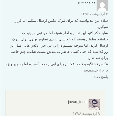
محمدحسین
۴ اردیبهشت ۱۳۹۶
سلام.من مدتهاست که برای لنزک عکس ارسال میکنم اما قرار
نمیگیره.
شاید فکر کنید این نقدم بخاطر همینه اما خودتون میبینید ک
حقیقته.مطمئن هستم که عکاسای زیادی تصاویر بهتری برای لنزک
ارسال کردن اما متوجه نمیشم در این بین چرا عکس هایی مثل این
رو گذاشته که حتی کسی حاضر ب نقدش نیست شایدم چیز خاصی
برای نقد نداره.
عکس قشنگیه و قطعا عکاس برای اون زحمت کشیده اما یه چیز ویژه
تر بزارید.ممنونم
پاسخ دهید
javad_toosi
۹ اردیبهشت ۱۳۹۶