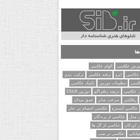
ها
وزش عکاسی
الهام عکاسی
 عکاسی
ایزو
ترفند عکاسی
ترکیب بندی
کاسی
تنظیمات دوربین
تکنیک عکاسی
ر عکاسی
دریچه دیافراگم
دوربین DSLR
رفلکتور
سرعت شاتر
عمق میدان
عکاسی آبستره
عکاسی اجسام بی جان
 مدل
عکاسی از پرندگان
 کودکان
عکاسی از گل ها
ابانی
عکاسی در شب