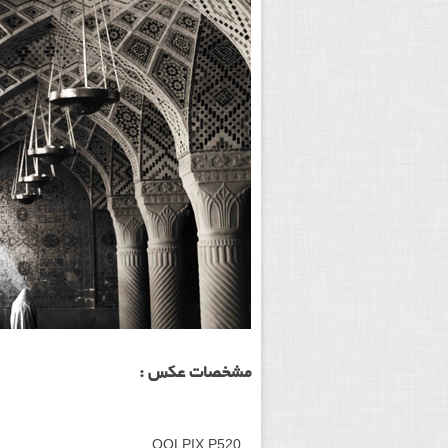
مشخصات عکس :
OOLPIX P520