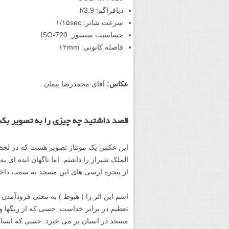
دیافراگم: f/3.9
سرعت شاتر: ۱/۱۵sec
حساسیت سنسور: ISO-720
فاصله کانونی: ۱۲mm
عکاس:
آقای محمدرضا پیمان
قصد داشتید چه چیزی را به تصویر بک
این عکس یک مونتاژ تصویر هست که در لح
الملک شیراز را داشتم. اما ناگهان ایده ای 
از پنجره ارسی های این مسجد به سمت داخل 
اسم این اثر را ( هبوط ) به معنی فرودآم
تعظیم در برابر خداست. حسی که از رنگها و 
مسجد در انسان بر می خیزد. حسی که انسان