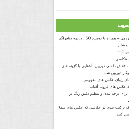
حبوب
درک نوردهی – همراه با توضیح ISO، دریچه دیافراگم
 شاتر
 #۹۹
 عکاسی
 فلاش داخلی دوربین: آشنایی با گزینه های
کار دوربین شما
های زیبای عکس های مفهومی
 عکس های غروب آفتاب
برای درجه بندی و تنظیم دقیق رنگ در
نیک ترکیب بندی در عکاسی که عکس های شما
می کنند