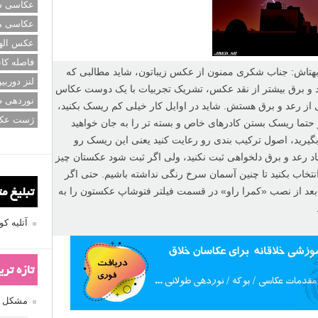
عکاسی سی
عکاسی م
عکس اله
فاصله کان
هتاش: جناب شکری ممنون از عکس زیباتون، شاید مطالبی که
لنز دوربی
 و برق بیشتر از نقد عکس، تشریک تجربیات با یک دوست عکاس
نوردهی ط
از رعد و برق هستش. شاید در اوایل کار خیلی کم ریسک بکنید،
ژست عک
 حتما ریسک بستن کادرهای خاص و بسته تر را به جان خواهید
د. همیشه عکس در فرمت راو (RAW) بگیرید، اصول ترکیب بندی رو رعایت کنید یعنی این ریسک رو
د رعد و برق دلخواهی ثبت نکنید، ولی اگر ثبت شود عکستان چیز
تخاب بکنید تا چنین آسمان سرخ رنگی نداشته باشیم. حتی اگر
بعد از نصب «کمرا راو» در قسمت فیلتر فتوشاپ عکستون را به
تبلیغ م
آتلیه 
تازه تر
مشکل فکوس