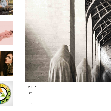
دور
بین
:
C