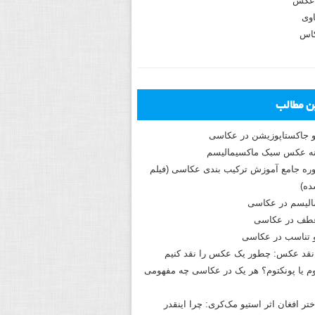
عکس
وی
کاس
ین مطالب
و جاکستا‌پوزیشن در عکاسی
دوره جامع آموزش ترکیب بندی عکاسی (فیلم
ه)
الیسم در عکاسی
طف در عکاسی
و تناسب در عکاسی
نقد عکس: چطور یک عکس را نقد کنیم
م یا پونکتوم؟ هر یک در عکاسی چه مفهومی
ختر افغان اثر استیو مک‌کری: چرا اینقدر