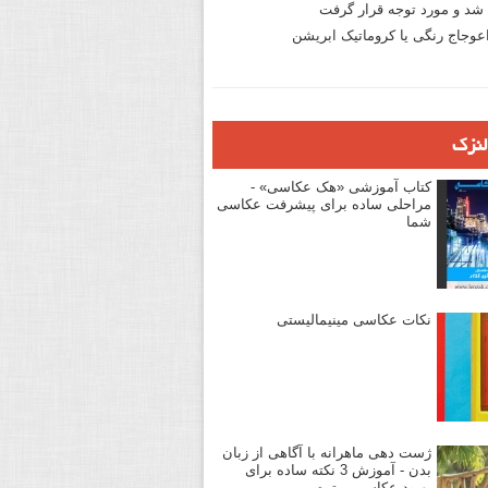
د و مورد توجه قرار گرفت
وجاج رنگی یا کروماتیک ابریشن
لنزک
کتاب آموزشی «هک عکاسی» -
مراحلی ساده برای پیشرفت عکاسی
شما
نکات عکاسی مینیمالیستی
ژست دهی ماهرانه با آگاهی از زبان
بدن - آموزش 3 نکته ساده برای
بهبود عکاسی پرتره