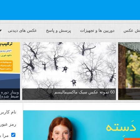
یش عکس
دوربین ها و تجهیزات
پرسش و پاسخ
عکس های دیدنی
60 نمونه عکس سبک ماکسیمالیسم
وبینار دور
ضبط شده)
نام کاربر
رمز عبور
مرا ب