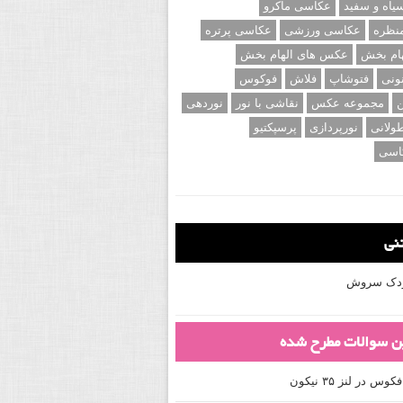
اه و سفید
عکاسی ماکرو
نظره
عکاسی ورزشی
عکاسی پرتره
ام بخش
عکس های الهام بخش
ونی
فتوشاپ
فلاش
فوکوس
ن
مجموعه عکس
نقاشی با نور
نوردهی
ولانی
نورپردازی
پرسپکتیو
اسی
تنی
کودک سروش
ین سوالات مطرح شده
 در لنز ۳۵ نیکون