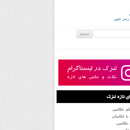
 رمز عبور
ی:
 تازه لنزک
های عکاسی
با عکاسان
 عکاسی