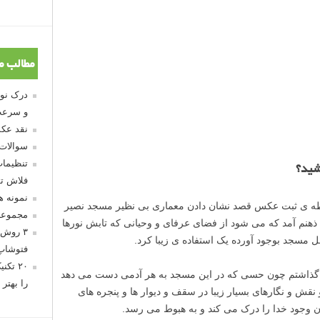
مطالب م
و سرعت
نقد عکس
سوالات
تنظیمات
شید؟
فلاش تو
نمونه 
ظه ی ثبت عکس قصد نشان دادن معماری بی نظیر مسجد نصیر
مجموعه
به ذهنم آمد که می شود از فضای عرفای و وحیانی که تابش نورها
۳ روش 
مسجد بوجود آورده یک استفاده ی زیبا کرد.
فتوشاپ
۲۰ تک
دن گذاشتم چون حسی که در این مسجد به هر آدمی دست می دهد
را بهتر 
نقش و نگارهای بسیار زیبا در سقف و دیوار ها و پنجره های
 وجود خدا را درک می کند و به هبوط می رسد.