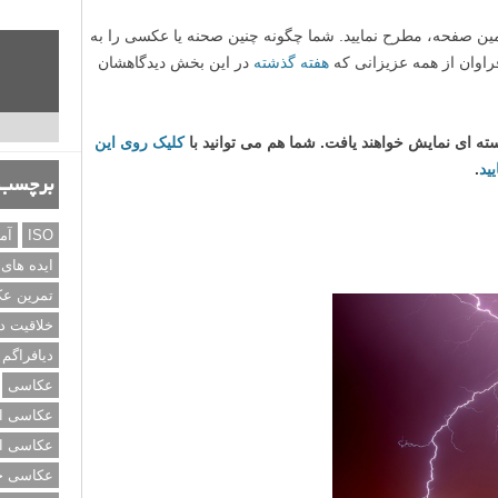
ین صفحه، مطرح نمایید. شما چگونه چنین صحنه یا عکسی را به
راوان از همه عزیزانی که
هفته گذشته
در این بخش دیدگاهشان
 ای نمایش خواهند یافت. شما هم می توانید با
کلیک روی این
ید
.
برچسب‌
ISO
آم
ایده های
تمرین ع
خلاقیت د
دیافراگم
عکاسی
عکاسی از
عکاسی از
عکاسی خی