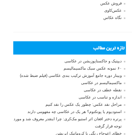
فروش عکس
عکس‌کاوی
نگاه عکاس
تازه ترین مطالب
دیپتیک و جاکستا‌پوزیشن در عکاسی
۶۰ نمونه عکس سبک ماکسیمالیسم
وبینار دوره جامع آموزش ترکیب بندی عکاسی (فیلم ضبط شده)
ماکسیمالیسم در عکاسی
نقطه عطف در عکاسی
اندازه و تناسب در عکاسی
مراحل نقد عکس: چطور یک عکس را نقد کنیم
استودیوم یا پونکتوم؟ هر یک در عکاسی چه مفهومی دارند
پرتره دختر افغان اثر استیو مک‌کری: چرا اینقدر معروف شد و مورد
توجه قرار گرفت
خطای اعوجاج رنگی یا کروماتیک ابریشن