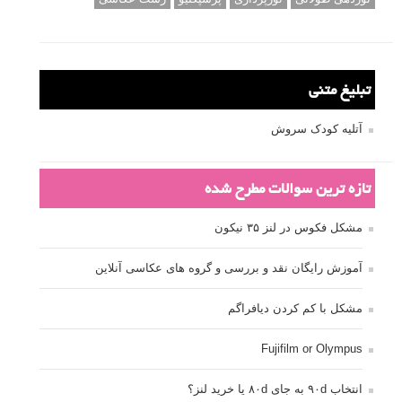
تبلیغ متنی
آتلیه کودک سروش
تازه ترین سوالات مطرح شده
مشکل فکوس در لنز ۳۵ نیکون
آموزش رایگان نقد و بررسی و گروه های عکاسی آنلاین
مشکل با کم کردن دیافراگم
Fujifilm or Olympus
انتخاب ۹۰d به جای ۸۰d یا خرید لنز؟