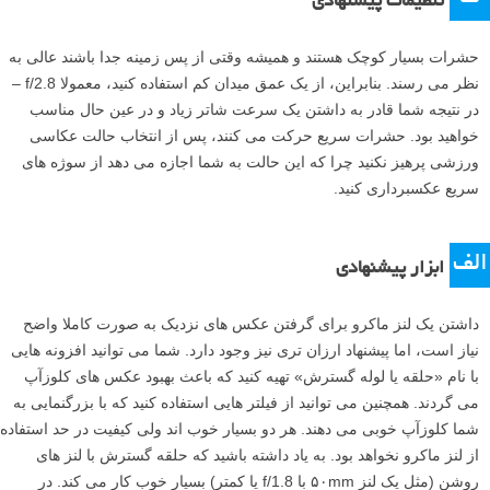
تنظیمات پیشنهادی
حشرات بسیار کوچک هستند و همیشه وقتی از پس زمینه جدا باشند عالی به
نظر می رسند. بنابراین، از یک عمق میدان کم استفاده کنید، معمولا f/2.8 –
در نتیجه شما قادر به داشتن یک سرعت شاتر زیاد و در عین حال مناسب
خواهید بود. حشرات سریع حرکت می کنند، پس از انتخاب حالت عکاسی
ورزشی پرهیز نکنید چرا که این حالت به شما اجازه می دهد از سوژه های
سریع عکسبرداری کنید.
الف
ابزار پیشنهادی
داشتن یک لنز ماکرو برای گرفتن عکس های نزدیک به صورت کاملا واضح
نیاز است، اما پیشنهاد ارزان تری نیز وجود دارد. شما می توانید افزونه هایی
با نام «حلقه یا لوله گسترش» تهیه کنید که باعث بهبود عکس های کلوزآپ
می گردند. همچنین می توانید از فیلتر هایی استفاده کنید که با بزرگنمایی به
شما کلوزآپ خوبی می دهند. هر دو بسیار خوب اند ولی کیفیت در حد استفاده
از لنز ماکرو نخواهد بود. به یاد داشته باشید که حلقه گسترش با لنز های
روشن (مثل یک لنز ۵۰mm با f/1.8 یا کمتر) بسیار خوب کار می کند. در