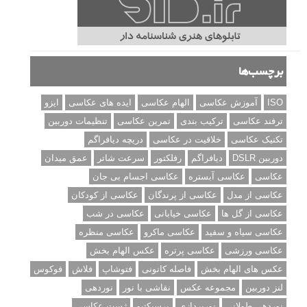
برچسب‌ها
ISO
آموزش عکاسی
الهام عکاسی
ایده های عکاسی
ایزو
ترفند عکاسی
ترکیب بندی
تمرین عکاسی
تنظیمات دوربین
تکنیک عکاسی
خلاقیت در عکاسی
دریچه دیافراگم
دوربین DSLR
دیافراگم
رفلکتور
سرعت شاتر
عمق میدان
عکاسی
عکاسی آبستره
عکاسی اجسام بی جان
عکاسی از مدل
عکاسی از پرندگان
عکاسی از کودکان
عکاسی از گل ها
عکاسی خیابانی
عکاسی در شب
عکاسی سیاه و سفید
عکاسی ماکرو
عکاسی منظره
عکاسی ورزشی
عکاسی پرتره
عکس الهام بخش
عکس های الهام بخش
فاصله کانونی
فتوشاپ
فلاش
فوکوس
لنز دوربین
مجموعه عکس
نقاشی با نور
نوردهی
نوردهی طولانی
نورپردازی
پرسپکتیو
ژست عکاسی