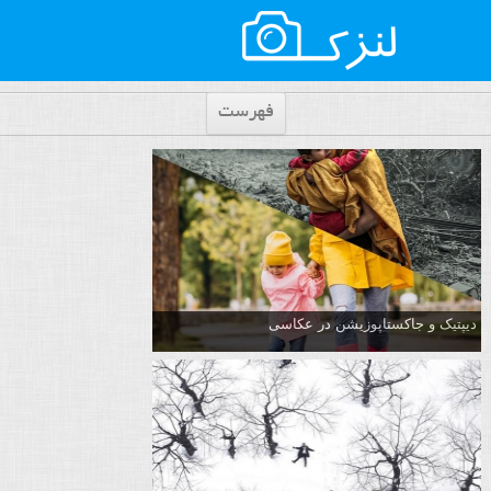
فهرست
دیپتیک و جاکستا‌پوزیشن در عکاسی