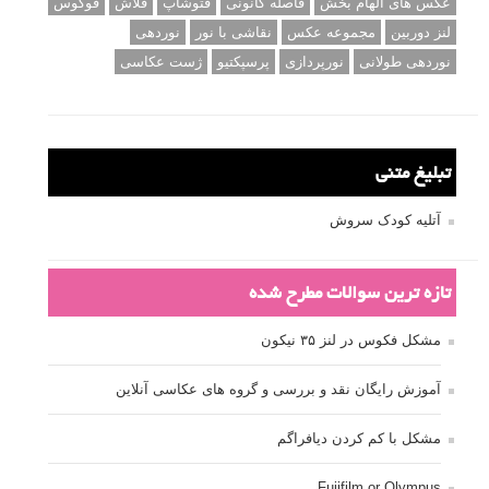
عکس های الهام بخش
فاصله کانونی
فتوشاپ
فلاش
فوکوس
لنز دوربین
مجموعه عکس
نقاشی با نور
نوردهی
نوردهی طولانی
نورپردازی
پرسپکتیو
ژست عکاسی
تبلیغ متنی
آتلیه کودک سروش
تازه ترین سوالات مطرح شده
مشکل فکوس در لنز ۳۵ نیکون
آموزش رایگان نقد و بررسی و گروه های عکاسی آنلاین
مشکل با کم کردن دیافراگم
Fujifilm or Olympus