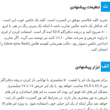
ت
تنظیمات پیشنهادی
تجربه کلید عکاسی موفق در کنسرت است. کلید یک عکس خوب این است
که حداقل یک ناحیه عکس شارپ باشد تا اینکه یک سری رنگ در هم. با ایزو
۸۰۰ شروع کنید و دریچه دیافراگم f/2.8 ایده آل است. استفاده کردن از لنزی
با زاویه عریض و سرعت شاتر ۱/۱۶۰ ثانیه نیز توصیه می گردد. اگر شارپ
انداختن عکس دشوار بود، حالت همزمانی آهسته فلاش (slow sync flash) را
امتحان کنید.
الف
ابزار پیشنهادی
برای شروع یک لنز با کیفیت ۵۰ میلیمتری با توانایی باز کردن دریچه دیافراگم
بین f/1.4 تا f/1.8 مناسب خواهد بود. یا یک لنز عریض ۱۷ تا ۲۸ میلیمتری.
مشکل لنز های تله فوتو این بوده که نسبت به لنز های استاندارد و لنز های
عریض به نور بیشتری نیاز دارند. در شرایط کم نور کنسرت عکس تار ثبت
خواهد شد مگر اینکه از یک لنز خیلی خوب استفاده شود. به ویژه لنز های IS
(دارای لرزشگیر) توصیه می شوند.