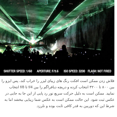
فلاش زدن ممکن است افکت رنگ های زیبای لیزر را خراب کند، پس ایزو را
بین ۸۰۰ تا ۳۲۰۰ انتخاب کرده و دریچه دیافراگم را بین f/4 تا f/8 انتخاب
نمایید. ممکن است به دلیل حرکت سریع نور رد پایی از این جا به جایی در
عکس ثبت شود. این حالت ممکن است به عکس شما زیبایی ببخشد اما به
شرط این که دوربین به قدر کافی ثابت بوده و نلرزد.