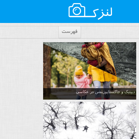
فهرست
دیپتیک و جاکستا‌پوزیشن در عکاسی