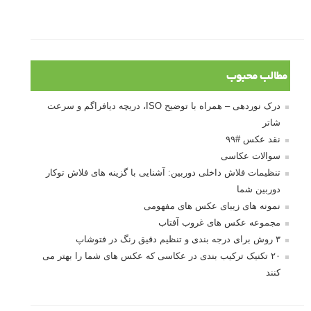
مطالب محبوب
درک نوردهی – همراه با توضیح ISO، دریچه دیافراگم و سرعت
شاتر
نقد عکس #۹۹
سوالات عکاسی
تنظیمات فلاش داخلی دوربین: آشنایی با گزینه های فلاش توکار
دوربین شما
نمونه های زیبای عکس های مفهومی
مجموعه عکس های غروب آفتاب
۳ روش برای درجه بندی و تنظیم دقیق رنگ در فتوشاپ
۲۰ تکنیک ترکیب بندی در عکاسی که عکس های شما را بهتر می
کنند