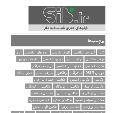
برچسب‌ها
ISO
آموزش عکاسی
الهام عکاسی
ایده های عکاسی
ایزو
ترفند عکاسی
ترکیب بندی
تمرین عکاسی
تنظیمات دوربین
تکنیک عکاسی
خلاقیت در عکاسی
دریچه دیافراگم
دوربین DSLR
دیافراگم
رفلکتور
سرعت شاتر
عمق میدان
عکاسی
عکاسی آبستره
عکاسی اجسام بی جان
عکاسی از مدل
عکاسی از پرندگان
عکاسی از کودکان
عکاسی از گل ها
عکاسی خیابانی
عکاسی در شب
عکاسی سیاه و سفید
عکاسی ماکرو
عکاسی منظره
عکاسی ورزشی
عکاسی پرتره
عکس الهام بخش