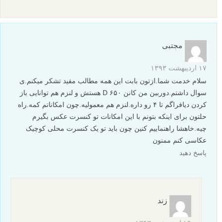
مجتبی
۱۷ اردیبهشت ۱۳۹۳
سلام خدمت شما.ازتون بابت این همه مطالب مفید تشکر میکنم.ی
سوال داشتم.دوربین من کانن ۶۵۰ D هستش و لنزم هم توانایی باز
کردن دیافراگم تا ۴ رو داره.لنزم هم معمولیه.چون امکاناتم کمه.راه
حلتون برای اینکه بتونم با این امکانات تو کنسرت عکس بگیرم
چیه.خاهشا راهنماییم کنین چون باید تو یک کنسرت محلی کوچیک
عکاسی کنم ممنون
پاسخ دهید
زند