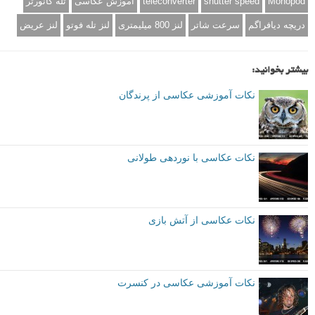
Monopod
shutter speed
teleconverter
آموزش عکاسی
تله کانورتر
دریچه دیافراگم
سرعت شاتر
لنز 800 میلیمتری
لنز تله فوتو
لنز عریض
بیشتر بخوانید:
نکات آموزشی عکاسی از پرندگان
نکات عکاسی با نوردهی طولانی
نکات عکاسی از آتش بازی
نکات آموزشی عکاسی در کنسرت