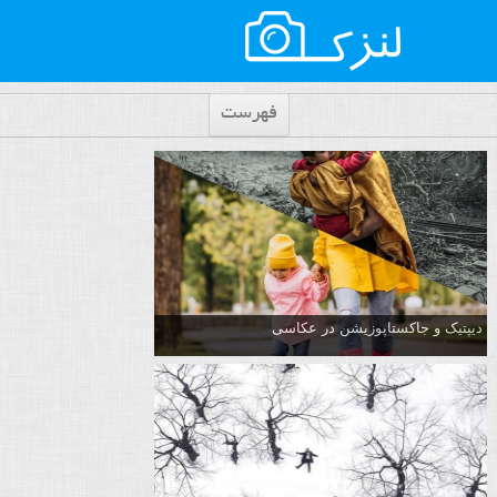
فهرست
دیپتیک و جاکستا‌پوزیشن در عکاسی