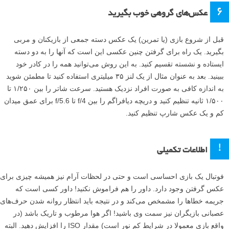
۶
عکس‌های گروهی خوب بگیرید
قبل از شروع بازی (یا تمرین) یک عکس دسته جمعی از بازیکنان و مربی
بگیرید. یک راه برای گرفتن چنین عکسی این است که آنها را به دو دسته
ایستاده و نشسته تقسیم کنید. به این روش می‌توانید همه را در کادر خود
ببینید. بعد به عنوان مثال از یک لنز ۳۵ میلیتری استفاده کنید تا مطمئن شوید
به اندازه کافی به صورت افراد نزدیک هستید. سرعت شاتر را بین ۱/۲۵۰ تا
۱/۵۰۰ ثانیه تنظیم کنید و دریچه دیافراگم را بین f/4 تا f/5.6 برای عمق میدان
کم و یک عکس شارپ تنظیم کنید.
!
اطلاعات تکمیلی
فوتبال یک بازی احساسی است و حتی در لحظات آرام نیز همیشه چیزی برای
عکس گرفتن وجود دارد. داور را هم فراموش نکنید! داور کسی است که
جریمه خطاها را مشمخص می‌کند و در نتیجه باید انتظار روانه شدن حرف‌های
عصبانی بازیگران نیز سمت وی باشید! اگر هوا مرطوب و تاریک باشد (در
واقع بازی معمولا در شرایط کم نور است) مقدار ISO را افزایش دهید. البته