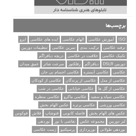
برچسب‌ها
ISO
آموزش عکاسی
الهام عکاسی
ایده های عکاسی
ایزو
ترفند عکاسی
ترکیب بندی
تمرین عکاسی
تنظیمات دوربین
تکنیک عکاسی
خلاقیت در عکاسی
دریچه دیافراگم
دوربین DSLR
دیافراگم
رفلکتور
سرعت شاتر
عمق میدان
عکاسی
عکاسی آبستره
عکاسی اجسام بی جان
عکاسی از مدل
عکاسی از پرندگان
عکاسی از کودکان
عکاسی از گل ها
عکاسی خیابانی
عکاسی در شب
عکاسی سیاه و سفید
عکاسی ماکرو
عکاسی منظره
عکاسی ورزشی
عکاسی پرتره
عکس الهام بخش
عکس های الهام بخش
فاصله کانونی
فتوشاپ
فلاش
فوکوس
لنز دوربین
مجموعه عکس
نقاشی با نور
نوردهی
نوردهی طولانی
نورپردازی
پرسپکتیو
ژست عکاسی