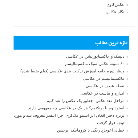
عکس‌کاوی
نگاه عکاس
تازه ترین مطالب
دیپتیک و جاکستا‌پوزیشن در عکاسی
۶۰ نمونه عکس سبک ماکسیمالیسم
وبینار دوره جامع آموزش ترکیب بندی عکاسی (فیلم ضبط شده)
ماکسیمالیسم در عکاسی
نقطه عطف در عکاسی
اندازه و تناسب در عکاسی
مراحل نقد عکس: چطور یک عکس را نقد کنیم
استودیوم یا پونکتوم؟ هر یک در عکاسی چه مفهومی دارند
پرتره دختر افغان اثر استیو مک‌کری: چرا اینقدر معروف شد و مورد
توجه قرار گرفت
خطای اعوجاج رنگی یا کروماتیک ابریشن