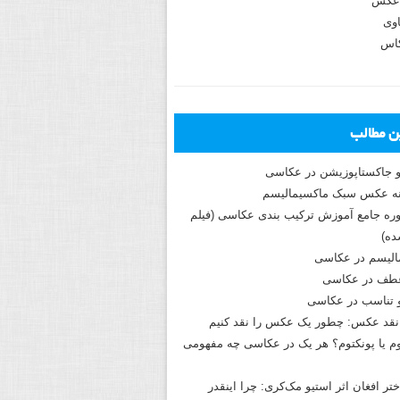
عکس
وی
کاس
ین مطالب
و جاکستا‌پوزیشن در عکاسی
دوره جامع آموزش ترکیب بندی عکاسی (فیلم
ه)
الیسم در عکاسی
طف در عکاسی
و تناسب در عکاسی
نقد عکس: چطور یک عکس را نقد کنیم
م یا پونکتوم؟ هر یک در عکاسی چه مفهومی
ختر افغان اثر استیو مک‌کری: چرا اینقدر