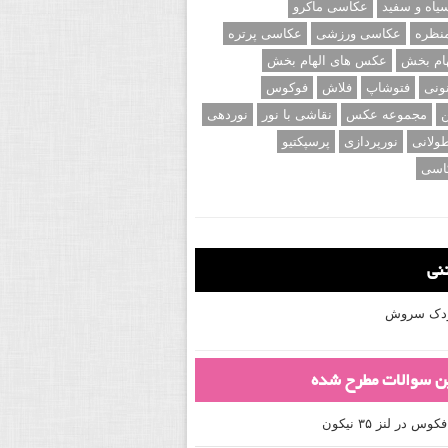
اه و سفید
عکاسی ماکرو
نظره
عکاسی ورزشی
عکاسی پرتره
ام بخش
عکس های الهام بخش
ونی
فتوشاپ
فلاش
فوکوس
ن
مجموعه عکس
نقاشی با نور
نوردهی
ولانی
نورپردازی
پرسپکتیو
اسی
تنی
کودک سروش
ین سوالات مطرح شده
 در لنز ۳۵ نیکون