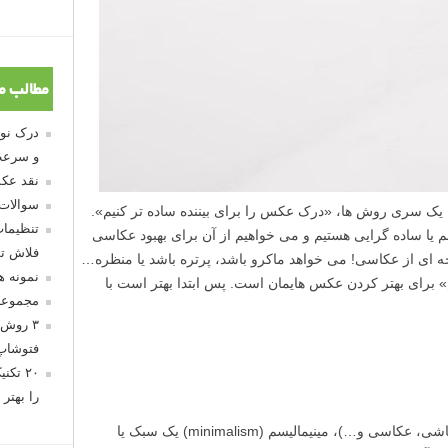
مطالب م
و سرعت
نقد عکس
سوالات
با یک سری روش ها، «درک عکس را برای بیننده ساده تر کنیم».
تنظیمات
م یا ساده گرایی هستیم و می خواهیم از آن برای بهبود عکاسی
فلاش تو
اخه ای از عکاسی! می خواهد ماکرو باشد، پرتره باشد یا منظره…
نمونه 
» برای بهتر کردن عکس هایمان است. پس ابتدا بهتر است با
مجموعه
۳ روش 
فتوشاپ
۲۰ تک
را بهتر 
در هنر های تجسمی (مثل مجسمه سازی، نقاشی، عکاسی و…)، مینیمالیسم (minimalism) یک سبک یا