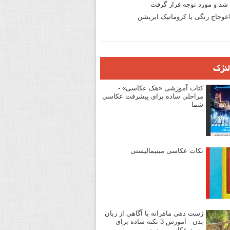
د و مورد توجه قرار گرفت
وجاج رنگی یا کروماتیک ابریشن
لنزک
کتاب آموزشی «هک عکاسی» -
مراحلی ساده برای پیشرفت عکاسی
شما
نکات عکاسی مینیمالیستی
ژست دهی ماهرانه با آگاهی از زبان
بدن - آموزش 3 نکته ساده برای
بهبود عکاسی پرتره