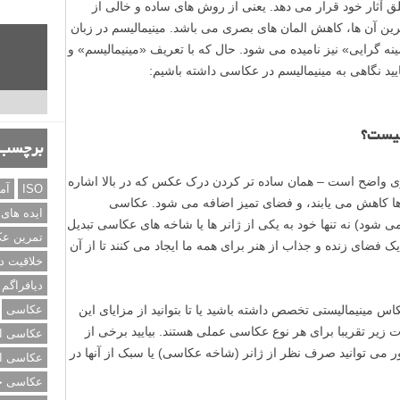
آثار خود قرار می دهد. یعنی از روش های ساده و خالی از
رین آن ها، کاهش المان های بصری می باشد. مینیمالیسم در زبان
نه گرایی» نیز نامیده می شود. حال که با تعریف «مینیمالیسم» و
ید نگاهی به مینیمالیسم در عکاسی داشته باشیم:
چیست؟
برچسب‌
ری واضح است – همان ساده تر کردن درک عکس که در بالا اشاره
ISO
آم
ا کاهش می یابند، و فضای تمیز اضافه می شود. عکاسی
ایده های
ی شود) نه تنها خود به یکی از ژانر ها یا شاخه های عکاسی تبدیل
تمرین ع
ضای زنده و جذاب از هنر برای همه ما ایجاد می کنند تا از آن
خلاقیت د
دیافراگم
کاس مینیمالیستی تخصص داشته باشید یا تا بتوانید از مزایای این
عکاسی
 زیر تقریبا برای هر نوع عکاسی عملی هستند. بیایید برخی از
عکاسی از
ر می توانید صرف نظر از ژانر (شاخه عکاسی) یا سبک از آنها در
عکاسی از
عکاسی خی