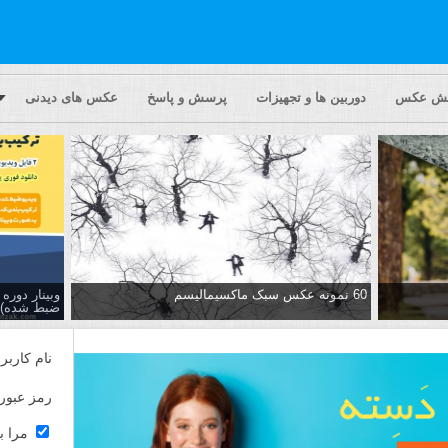
یش عکس
دوربین ها و تجهیزات
پرسش و پاسخ
عکس های دیدنی
60 نمونه عکس سبک ماکسیمالیسم
وبینار دور
ضبط شده)
نام کاربر
رمز عبور
مرا ب