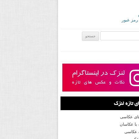
 رمز عبور
ی:
 تازه لنزک
های عکاسی
با عکاسان
 عکاسی