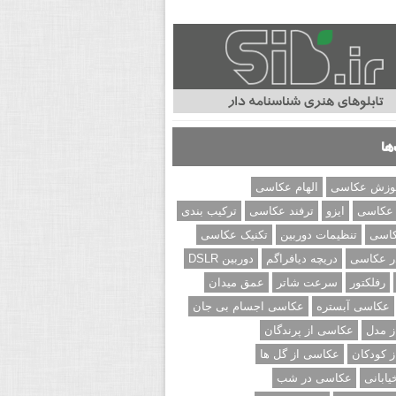
ها
وزش عکاسی
الهام عکاسی
 عکاسی
ایزو
ترفند عکاسی
ترکیب بندی
کاسی
تنظیمات دوربین
تکنیک عکاسی
ر عکاسی
دریچه دیافراگم
دوربین DSLR
رفلکتور
سرعت شاتر
عمق میدان
عکاسی آبستره
عکاسی اجسام بی جان
 مدل
عکاسی از پرندگان
 کودکان
عکاسی از گل ها
ابانی
عکاسی در شب