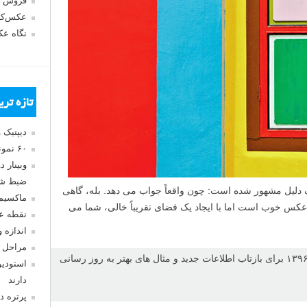
فروش 
عکس‌کا
نگاه ع
تازه تر
دیپتیک 
۶۰ نمونه عکس سبک ماکسیمالیسم
وبینار 
ضبط شد
ک دلیل مشهور شده است: چون واقعاً جواب می دهد. بله، گاهی
ماکسیم
 عکس خوب است اما با ایجاد یک فضای تقریباً خالی، شما می
نقطه ع
اندازه 
مراحل 
این مطلب در ۲۹ تیر ۱۳۹۶ برای بازتاب اطلاعات جدید و مثال های بهتر به روز رسانی
استودیو
دارند
پرتره د