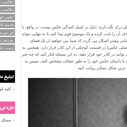
عکاسی سی
عکاسی م
عکس اله
فاصله کان
ل درک نگه دارید، دلیل بر کسل کنندگی عکس نیست. در واقع، با
لنز دوربی
ف آن را ثابت کرده و یک موضوع قوی پیدا کنید تا به تنهایی بتواند
نوردهی ط
انی بیشتر آشکار می گردد که شما می خواهید از یک فضای
لی عکس) در قسمت کوچکی از این کادر قرار دارد. همچنین به
ژست عک
وانید در کادر خود قرار دهید، به این مسئله فکر کنید که چه چیز
ژه یا داستان عکس خود را به طور شفاف مشخص کنید، سپس به
ه ترین شکل ممکن روایت کنید.
تبلیغ م
آتلیه 
تازه تر
مشکل فکوس