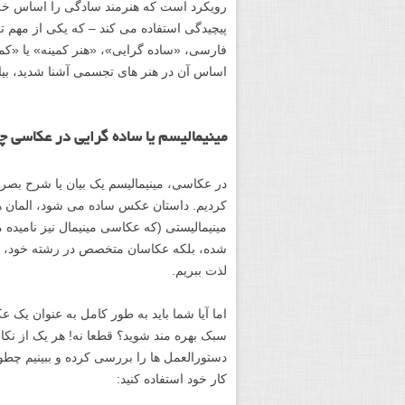
رویکرد است که هنرمند سادگی را اساس خلق 
پیچیدگی استفاده می کند – که یکی از مهم ت
فارسی، «ساده گرایی»، «هنر کمینه» یا «کمی
اساس آن در هنر های تجسمی آشنا شدید، بیای
مینیمالیسم یا ساده گرایی در عکاسی 
در عکاسی، مینیمالیسم یک بیان یا شرح بص
کردیم. داستان عکس ساده می شود، المان ه
مینیمالیستی (که عکاسی مینیمال نیز نامیده م
شده، بلکه عکاسان متخصص در رشته خود، یک ف
لذت ببریم.
اما آیا شما باید به طور کامل به عنوان یک ع
سبک بهره مند شوید؟ قطعا نه! هر یک از نکات
دستورالعمل ها را بررسی کرده و ببینیم چطو
کار خود استفاده کنید: