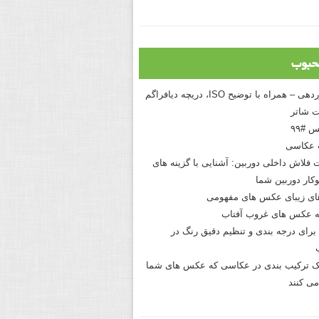
حبوب
درک نوردهی – همراه با توضیح ISO، دریچه دیافراگم
 شاتر
 #۹۹
 عکاسی
 فلاش داخلی دوربین: آشنایی با گزینه های
کار دوربین شما
های زیبای عکس های مفهومی
 عکس های غروب آفتاب
برای درجه بندی و تنظیم دقیق رنگ در
نیک ترکیب بندی در عکاسی که عکس های شما
می کنند